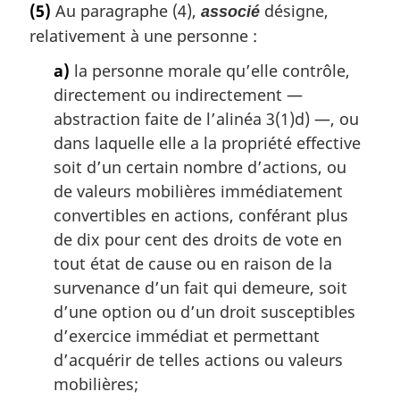
(5)
Au paragraphe (4),
désigne,
associé
t
relativement à une personne :
e
m
a)
la personne morale qu’elle contrôle,
a
directement ou indirectement —
r
g
abstraction faite de l’alinéa 3(1)d) —, ou
i
dans laquelle elle a la propriété effective
n
soit d’un certain nombre d’actions, ou
a
de valeurs mobilières immédiatement
l
e
convertibles en actions, conférant plus
:
de dix pour cent des droits de vote en
tout état de cause ou en raison de la
survenance d’un fait qui demeure, soit
d’une option ou d’un droit susceptibles
d’exercice immédiat et permettant
d’acquérir de telles actions ou valeurs
mobilières;