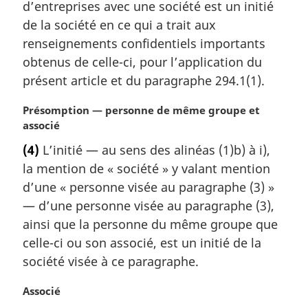
d’entreprises avec une société est un initié
n
de la société en ce qui a trait aux
a
l
renseignements confidentiels importants
e
obtenus de celle-ci, pour l’application du
:
présent article et du paragraphe 294.1(1).
N
Présomption — personne de même groupe et
o
associé
t
(4)
L’initié — au sens des alinéas (1)b) à i),
e
la mention de « société » y valant mention
m
a
d’une « personne visée au paragraphe (3) »
r
— d’une personne visée au paragraphe (3),
g
ainsi que la personne du même groupe que
i
celle-ci ou son associé, est un initié de la
n
société visée à ce paragraphe.
a
l
N
Associé
e
o
: