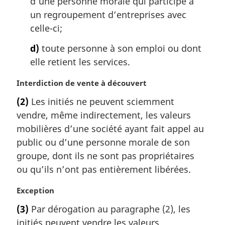
d’une personne morale qui participe à
un regroupement d’entreprises avec
celle-ci;
d)
toute personne à son emploi ou dont
elle retient les services.
N
Interdiction de vente à découvert
o
(2)
Les initiés ne peuvent sciemment
t
vendre, même indirectement, les valeurs
e
m
mobilières d’une société ayant fait appel au
a
public ou d’une personne morale de son
r
groupe, dont ils ne sont pas propriétaires
g
ou qu’ils n’ont pas entièrement libérées.
i
n
N
Exception
a
o
l
(3)
Par dérogation au paragraphe (2), les
t
e
initiés peuvent vendre les valeurs
e