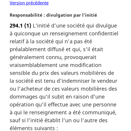
i
Version précédente
n
N
Responsabilité : divulgation par l’initié
a
o
l
294.1
(1)
L’initié d’une société qui divulgue
t
e
à quiconque un renseignement confidentiel
e
:
m
relatif à la société qui n’a pas été
a
préalablement diffusé et qui, s’il était
r
généralement connu, provoquerait
g
vraisemblablement une modification
i
sensible du prix des valeurs mobilières de
n
a
la société est tenu d’indemniser le vendeur
l
ou l’acheteur de ces valeurs mobilières des
e
dommages qu’il subit en raison d’une
:
opération qu’il effectue avec une personne
à qui le renseignement a été communiqué,
sauf si l’initié établit l’un ou l’autre des
éléments suivants :