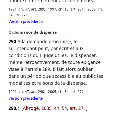
d’initié conformément aux règlements.
e
m
1991, ch. 47, art. 289
1997, ch. 15, art. 231
2005, ch.
a
54, art. 271
r
Version précédente
g
i
N
Ordonnance de dispense
n
o
a
290
À la demande d’un initié, le
t
l
surintendant peut, par écrit et aux
e
e
m
conditions qu’il juge utiles, le dispenser,
:
a
même rétroactivement, de toute exigence
r
visée à l’article 289. Il fait alors publier
g
dans un périodique accessible au public les
i
modalités et raisons de la dispense.
n
a
1991, ch. 47, art. 290
2005, ch. 54, art. 271
l
Version précédente
e
:
290.1
[Abrogé, 2005, ch. 54, art. 271]