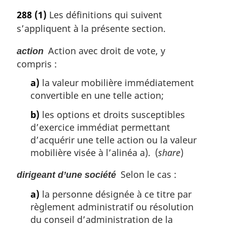
o
288
(1)
Les définitions qui suivent
t
s’appliquent à la présente section.
e
m
Action avec droit de vote, y
action
a
compris :
r
g
a)
la valeur mobilière immédiatement
i
convertible en une telle action;
n
a
b)
les options et droits susceptibles
l
d’exercice immédiat permettant
e
d’acquérir une telle action ou la valeur
:
mobilière visée à l’alinéa a). (
share
)
Selon le cas :
dirigeant d’une société
a)
la personne désignée à ce titre par
règlement administratif ou résolution
du conseil d’administration de la