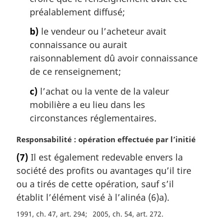
préalablement diffusé;
b)
le vendeur ou l’acheteur avait
connaissance ou aurait
raisonnablement dû avoir connaissance
de ce renseignement;
c)
l’achat ou la vente de la valeur
mobilière a eu lieu dans les
circonstances réglementaires.
N
Responsabilité : opération effectuée par l’initié
o
(7)
Il est également redevable envers la
t
société des profits ou avantages qu’il tire
e
m
ou a tirés de cette opération, sauf s’il
a
établit l’élément visé à l’alinéa (6)a).
r
1991, ch. 47, art. 294
2005, ch. 54, art. 272
g