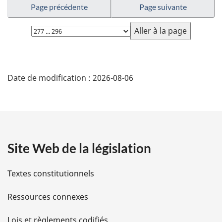
Page précédente
Page suivante
Choisissez
la
page
D
Date de modification :
2026-08-06
é
t
a
Site Web de la législation
i
l
Textes constitutionnels
s
Ressources connexes
d
Lois et règlements codifiés