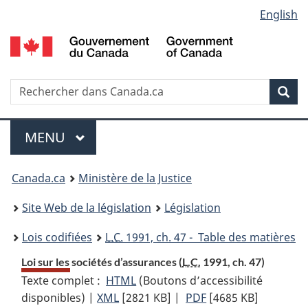
Language
English
Passer
Passer
Passer
au
à
à
selection
contenu
«
la
principal
À
version
propos
HTML
Recherche
R
Rec
de
simplifiée
d
ce
C
Menu
site
MENU
PRINCIPAL
You
Canada.ca
Ministère de la Justice
are
Site Web de la législation
Législation
here:
Lois codifiées
L.C.
1991, ch. 47 - Table des matières
Loi sur les sociétés d’assurances (
L.C.
1991, ch. 47)
Texte complet :
HTML
Texte
(Boutons d’accessibilité
disponibles) |
XML
Texte
[2821 KB]
complet
|
PDF
Texte
[4685 KB]