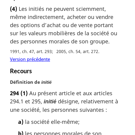
o
(4)
Les initiés ne peuvent sciemment,
t
même indirectement, acheter ou vendre
e
m
des options d’achat ou de vente portant
a
sur les valeurs mobilières de la société ou
r
des personnes morales de son groupe.
g
i
1991, ch. 47, art. 293
2005, ch. 54, art. 272
n
Version précédente
a
Recours
l
e
Définition de
initié
:
294
(1)
Au présent article et aux articles
294.1 et 295,
désigne, relativement à
initié
une société, les personnes suivantes :
a)
la société elle-même;
b)
les personnes morales de son