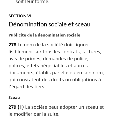
soit leur forme.
SECTION VI
Dénomination sociale et sceau
N
Publicité de la dénomination sociale
o
278
Le nom de la société doit figurer
t
lisiblement sur tous les contrats, factures,
e
m
avis de primes, demandes de police,
a
polices, effets négociables et autres
r
documents, établis par elle ou en son nom,
g
qui constatent des droits ou obligations à
i
l’égard des tiers.
n
a
N
Sceau
l
o
e
279
(1)
La société peut adopter un sceau et
t
:
le modifier par la suite.
e