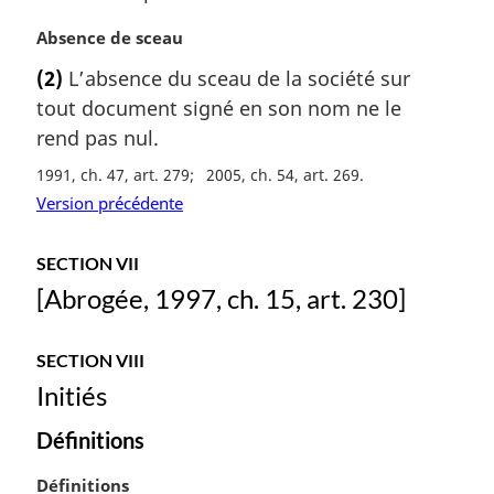
m
N
Absence de sceau
a
o
r
(2)
L’absence du sceau de la société sur
t
g
tout document signé en son nom ne le
e
i
m
rend pas nul.
n
a
a
1991, ch. 47, art. 279
2005, ch. 54, art. 269
r
l
Version précédente
g
e
i
:
n
SECTION VII
a
[Abrogée, 1997, ch. 15, art. 230]
l
e
:
SECTION VIII
Initiés
Définitions
N
Définitions