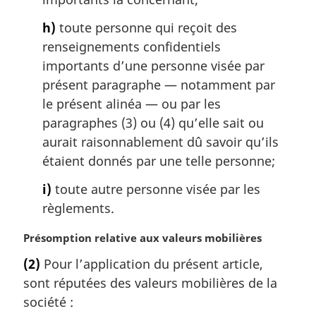
h)
toute personne qui reçoit des
renseignements confidentiels
importants d’une personne visée par
présent paragraphe — notamment par
le présent alinéa — ou par les
paragraphes (3) ou (4) qu’elle sait ou
aurait raisonnablement dû savoir qu’ils
étaient donnés par une telle personne;
i)
toute autre personne visée par les
règlements.
N
Présomption relative aux valeurs mobilières
o
(2)
Pour l’application du présent article,
t
sont réputées des valeurs mobilières de la
e
m
société :
a