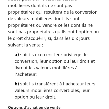
:
m
mobilières dont ils ne sont pas
a
propriétaires qui résultent de la conversion
r
de valeurs mobilières dont ils sont
g
propriétaires ou vendre celles dont ils ne
i
sont pas propriétaires qu’ils ont l’option ou
n
a
le droit d’acquérir, si, dans les dix jours
l
suivant la vente :
e
:
a)
soit ils exercent leur privilège de
conversion, leur option ou leur droit et
livrent les valeurs mobilières à
l’acheteur;
b)
soit ils transfèrent à l’acheteur leurs
valeurs mobilières convertibles, leur
option ou leur droit.
N
Options d’achat ou de vente