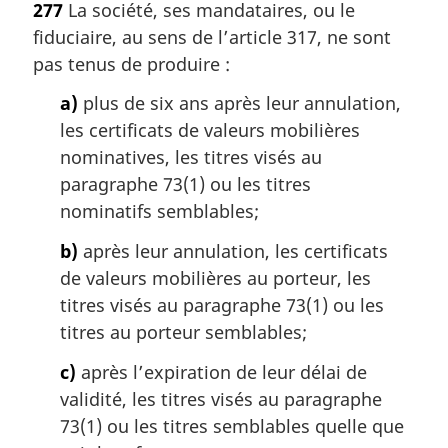
277
La société, ses mandataires, ou le
t
fiduciaire, au sens de l’article 317, ne sont
e
m
pas tenus de produire :
a
a)
plus de six ans après leur annulation,
r
g
les certificats de valeurs mobilières
i
nominatives, les titres visés au
n
paragraphe 73(1) ou les titres
a
nominatifs semblables;
l
e
b)
après leur annulation, les certificats
:
de valeurs mobilières au porteur, les
titres visés au paragraphe 73(1) ou les
titres au porteur semblables;
c)
après l’expiration de leur délai de
validité, les titres visés au paragraphe
73(1) ou les titres semblables quelle que