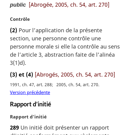
[Abrogée, 2005, ch. 54, art. 270]
public
N
Contrôle
o
(2)
Pour l’application de la présente
t
section, une personne contrôle une
e
m
personne morale si elle la contrôle au sens
a
de l’article 3, abstraction faite de l’alinéa
r
3(1)d).
g
i
(3) et (4)
[Abrogés, 2005, ch. 54, art. 270]
n
1991, ch. 47, art. 288
2005, ch. 54, art. 270
a
l
Version précédente
e
Rapport d’initié
:
N
Rapport d’initié
o
289
Un initié doit présenter un rapport
t