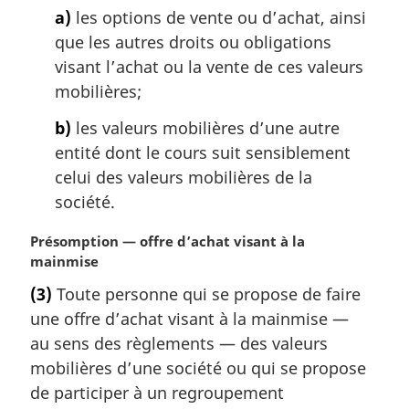
a)
les options de vente ou d’achat, ainsi
r
g
que les autres droits ou obligations
i
visant l’achat ou la vente de ces valeurs
n
mobilières;
a
l
b)
les valeurs mobilières d’une autre
e
entité dont le cours suit sensiblement
:
celui des valeurs mobilières de la
société.
N
Présomption — offre d’achat visant à la
o
mainmise
t
(3)
Toute personne qui se propose de faire
e
une offre d’achat visant à la mainmise —
m
a
au sens des règlements — des valeurs
r
mobilières d’une société ou qui se propose
g
de participer à un regroupement
i