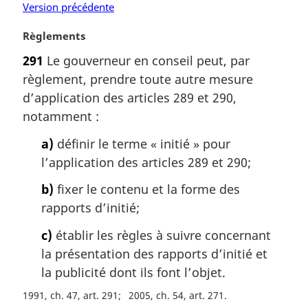
Version précédente
N
Règlements
o
291
Le gouverneur en conseil peut, par
t
règlement, prendre toute autre mesure
e
m
d’application des articles 289 et 290,
a
notamment :
r
g
a)
définir le terme « initié » pour
i
l’application des articles 289 et 290;
n
a
b)
fixer le contenu et la forme des
l
rapports d’initié;
e
:
c)
établir les règles à suivre concernant
la présentation des rapports d’initié et
la publicité dont ils font l’objet.
1991, ch. 47, art. 291
2005, ch. 54, art. 271