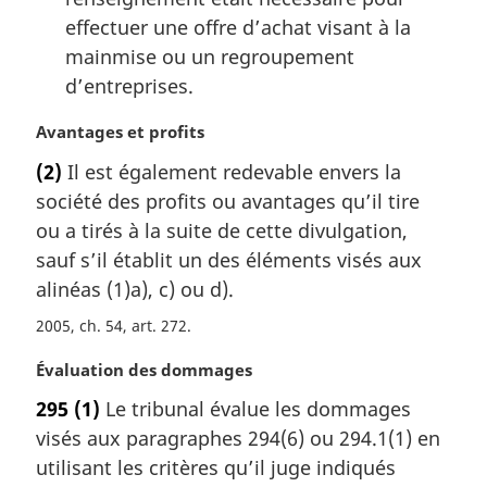
effectuer une offre d’achat visant à la
mainmise ou un regroupement
d’entreprises.
N
Avantages et profits
o
(2)
Il est également redevable envers la
t
société des profits ou avantages qu’il tire
e
m
ou a tirés à la suite de cette divulgation,
a
sauf s’il établit un des éléments visés aux
r
alinéas (1)a), c) ou d).
g
i
2005, ch. 54, art. 272
n
N
Évaluation des dommages
a
o
l
295
(1)
Le tribunal évalue les dommages
t
e
visés aux paragraphes 294(6) ou 294.1(1) en
e
:
m
utilisant les critères qu’il juge indiqués