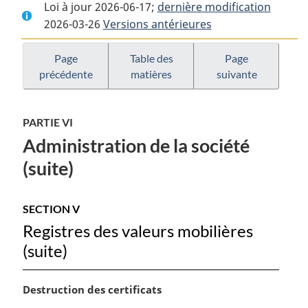
Loi à jour 2026-06-17;
complet
:
dernière modification
complet
2026-03-26
Versions antérieures
:
Loi
:
Loi
sur
Loi
sur
les
sur
Page
Table des
Page
précédente
matières
suivante
les
sociétés
les
sociétés
d’assurances
sociétés
d’assurances
d’assurances
PARTIE VI
Administration de la société
(suite)
SECTION V
Registres des valeurs mobilières
(suite)
N
Destruction des certificats
o