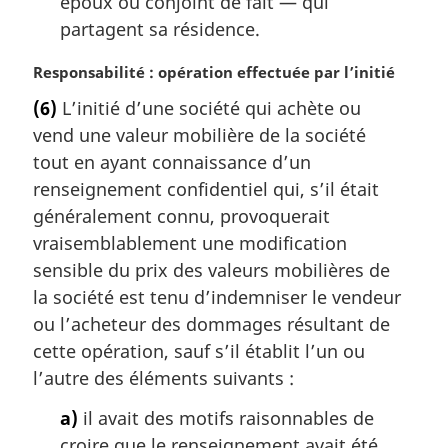
époux ou conjoint de fait — qui
partagent sa résidence.
N
Responsabilité : opération effectuée par l’initié
o
(6)
L’initié d’une société qui achète ou
t
vend une valeur mobilière de la société
e
m
tout en ayant connaissance d’un
a
renseignement confidentiel qui, s’il était
r
généralement connu, provoquerait
g
vraisemblablement une modification
i
sensible du prix des valeurs mobilières de
n
a
la société est tenu d’indemniser le vendeur
l
ou l’acheteur des dommages résultant de
e
cette opération, sauf s’il établit l’un ou
:
l’autre des éléments suivants :
a)
il avait des motifs raisonnables de
croire que le renseignement avait été