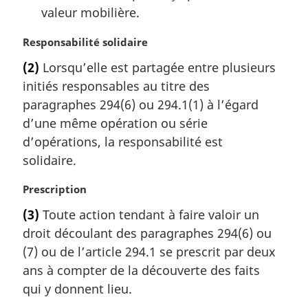
valeur mobilière.
N
Responsabilité solidaire
o
(2)
Lorsqu’elle est partagée entre plusieurs
t
initiés responsables au titre des
e
m
paragraphes 294(6) ou 294.1(1) à l’égard
a
d’une même opération ou série
r
d’opérations, la responsabilité est
g
solidaire.
i
n
N
Prescription
a
o
l
(3)
Toute action tendant à faire valoir un
t
e
droit découlant des paragraphes 294(6) ou
e
:
m
(7) ou de l’article 294.1 se prescrit par deux
a
ans à compter de la découverte des faits
r
qui y donnent lieu.
g