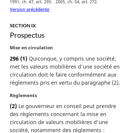
i
1991, ch. 47, art. 295
2005, ch. 54, art. 272
n
Version précédente
a
l
SECTION IX
e
Prospectus
:
N
Mise en circulation
o
296
(1)
Quiconque, y compris une société,
t
met les valeurs mobilières d’une société en
e
m
circulation doit le faire conformément aux
a
règlements pris en vertu du paragraphe (2).
r
g
N
Règlements
i
o
(2)
Le gouverneur en conseil peut prendre
n
t
a
des règlements concernant la mise en
e
l
m
circulation de valeurs mobilières d’une
e
a
société, notamment des règlements :
: