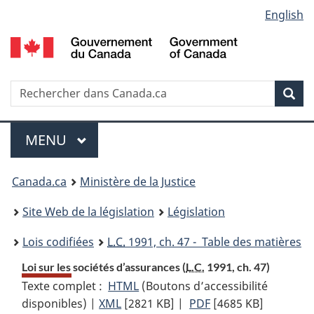
Language
English
Passer
Passer
Passer
au
à
à
selection
contenu
«
la
principal
À
version
propos
HTML
Recherche
R
Rec
de
simplifiée
d
ce
C
Menu
site
MENU
PRINCIPAL
You
Canada.ca
Ministère de la Justice
are
Site Web de la législation
Législation
here:
Lois codifiées
L.C.
1991, ch. 47 - Table des matières
Loi sur les sociétés d’assurances (
L.C.
1991, ch. 47)
Texte complet :
HTML
Texte
(Boutons d’accessibilité
disponibles) |
XML
Texte
[2821 KB]
complet
|
PDF
Texte
[4685 KB]