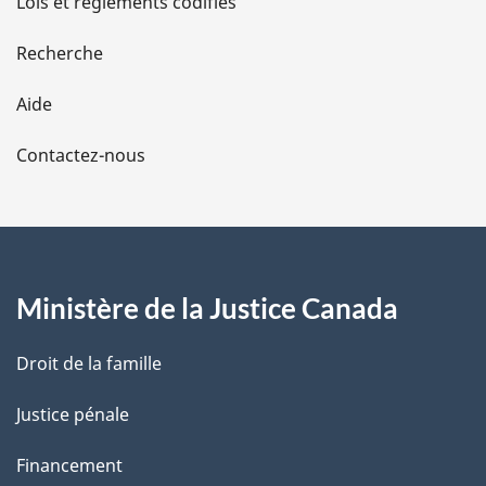
Lois et règlements codifiés
e
Recherche
l
Aide
a
Contactez-nous
p
a
g
Ministère de la Justice Canada
e
Droit de la famille
Justice pénale
Financement