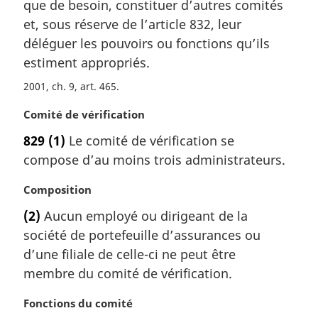
m
que de besoin, constituer d’autres comités
a
et, sous réserve de l’article 832, leur
r
déléguer les pouvoirs ou fonctions qu’ils
g
estiment appropriés.
i
n
2001, ch. 9, art. 465
a
l
N
Comité de vérification
e
o
829
(1)
Le comité de vérification se
:
t
compose d’au moins trois administrateurs.
e
m
N
Composition
a
o
r
(2)
Aucun employé ou dirigeant de la
t
g
société de portefeuille d’assurances ou
e
i
m
d’une filiale de celle-ci ne peut être
n
a
a
membre du comité de vérification.
r
l
g
e
N
Fonctions du comité
i
: