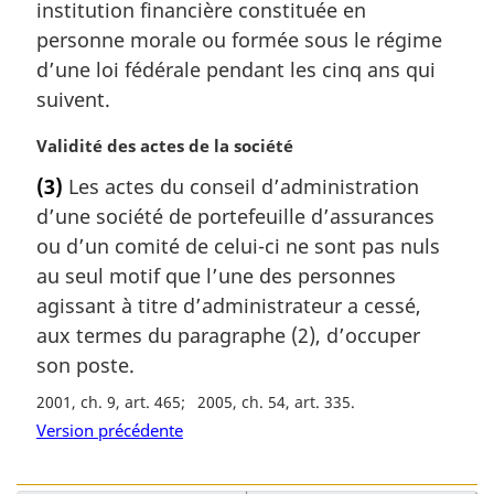
institution financière constituée en
n
a
personne morale ou formée sous le régime
l
d’une loi fédérale pendant les cinq ans qui
e
suivent.
:
N
Validité des actes de la société
o
(3)
Les actes du conseil d’administration
t
d’une société de portefeuille d’assurances
e
m
ou d’un comité de celui-ci ne sont pas nuls
a
au seul motif que l’une des personnes
r
agissant à titre d’administrateur a cessé,
g
aux termes du paragraphe (2), d’occuper
i
son poste.
n
a
2001, ch. 9, art. 465
2005, ch. 54, art. 335
l
Version précédente
e
: