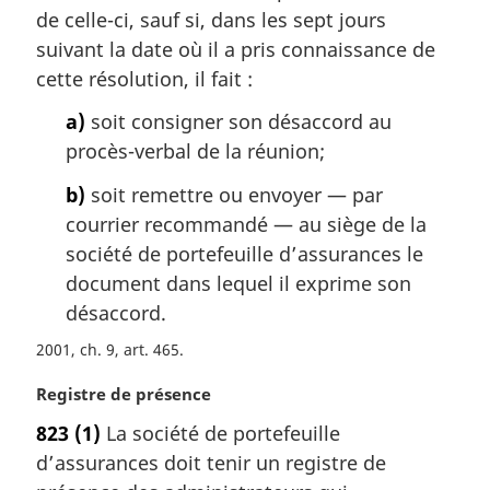
a
de celle-ci, sauf si, dans les sept jours
r
suivant la date où il a pris connaissance de
g
cette résolution, il fait :
i
n
a)
soit consigner son désaccord au
a
procès-verbal de la réunion;
l
e
b)
soit remettre ou envoyer — par
:
courrier recommandé — au siège de la
société de portefeuille d’assurances le
document dans lequel il exprime son
désaccord.
2001, ch. 9, art. 465
N
Registre de présence
o
823
(1)
La société de portefeuille
t
d’assurances doit tenir un registre de
e
m