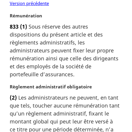
Version précédente
N
Rémunération
o
833
(1)
Sous réserve des autres
t
dispositions du présent article et des
e
m
règlements administratifs, les
a
administrateurs peuvent fixer leur propre
r
rémunération ainsi que celle des dirigeants
g
et des employés de la société de
i
portefeuille d’assurances.
n
a
N
Règlement administratif obligatoire
l
o
e
(2)
Les administrateurs ne peuvent, en tant
t
:
que tels, toucher aucune rémunération tant
e
m
qu’un règlement administratif, fixant le
a
montant global qui peut leur être versé à
r
ce titre pour une période déterminée, n’a