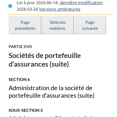
Loi à jour 2026-06-14;
complet
:
dernière modification
complet
2026-03-26
Versions antérieures
:
Loi
:
Loi
sur
Loi
sur
les
sur
Page
Table des
Page
précédente
matières
suivante
les
sociétés
les
sociétés
d’assurances
sociétés
d’assurances
d’assurances
PARTIE XVII
Sociétés de portefeuille
d’assurances (suite)
SECTION 6
Administration de la société de
portefeuille d’assurances (suite)
SOUS-SECTION 3