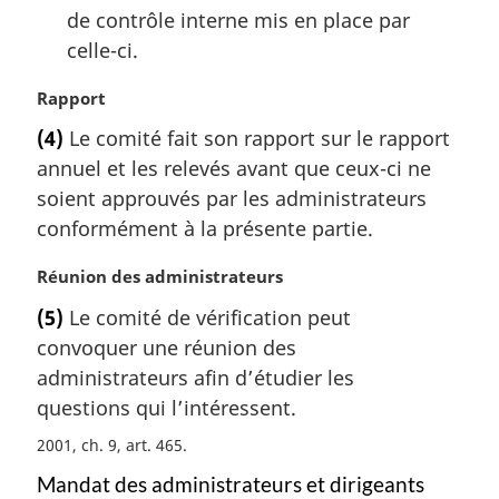
de contrôle interne mis en place par
celle-ci.
N
Rapport
o
(4)
Le comité fait son rapport sur le rapport
t
annuel et les relevés avant que ceux-ci ne
e
m
soient approuvés par les administrateurs
a
conformément à la présente partie.
r
g
N
Réunion des administrateurs
i
o
(5)
Le comité de vérification peut
n
t
a
convoquer une réunion des
e
l
m
administrateurs afin d’étudier les
e
a
questions qui l’intéressent.
:
r
2001, ch. 9, art. 465
g
i
Mandat des administrateurs et dirigeants
n