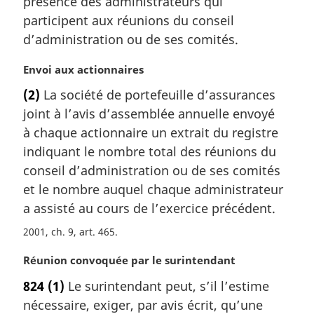
présence des administrateurs qui
a
participent aux réunions du conseil
r
d’administration ou de ses comités.
g
i
N
Envoi aux actionnaires
n
o
a
(2)
La société de portefeuille d’assurances
t
l
joint à l’avis d’assemblée annuelle envoyé
e
e
m
à chaque actionnaire un extrait du registre
:
a
indiquant le nombre total des réunions du
r
conseil d’administration ou de ses comités
g
et le nombre auquel chaque administrateur
i
a assisté au cours de l’exercice précédent.
n
a
2001, ch. 9, art. 465
l
e
N
Réunion convoquée par le surintendant
:
o
824
(1)
Le surintendant peut, s’il l’estime
t
nécessaire, exiger, par avis écrit, qu’une
e