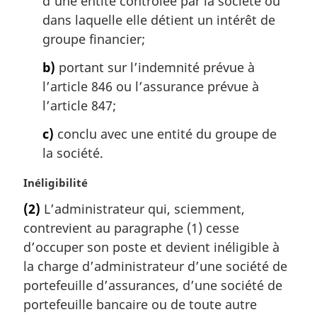
d’une entité contrôlée par la société ou
dans laquelle elle détient un intérêt de
groupe financier;
b)
portant sur l’indemnité prévue à
l’article 846 ou l’assurance prévue à
l’article 847;
c)
conclu avec une entité du groupe de
la société.
N
Inéligibilité
o
(2)
L’administrateur qui, sciemment,
t
contrevient au paragraphe (1) cesse
e
m
d’occuper son poste et devient inéligible à
a
la charge d’administrateur d’une société de
r
portefeuille d’assurances, d’une société de
g
portefeuille bancaire ou de toute autre
i