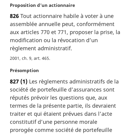
N
Proposition d’un actionnaire
o
826
Tout actionnaire habile à voter à une
t
assemblée annuelle peut, conformément
e
m
aux articles 770 et 771, proposer la prise, la
a
modification ou la révocation d’un
r
règlement administratif.
g
i
2001, ch. 9, art. 465
n
N
Présomption
a
o
l
827
(1)
Les règlements administratifs de la
t
e
société de portefeuille d’assurances sont
e
:
m
réputés prévoir les questions que, aux
a
termes de la présente partie, ils devraient
r
traiter et qui étaient prévues dans l’acte
g
constitutif d’une personne morale
i
prorogée comme société de portefeuille
n