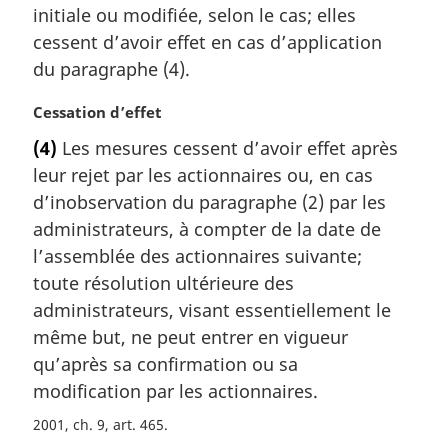
initiale ou modifiée, selon le cas; elles
n
a
cessent d’avoir effet en cas d’application
l
du paragraphe (4).
e
:
N
Cessation d’effet
o
(4)
Les mesures cessent d’avoir effet après
t
leur rejet par les actionnaires ou, en cas
e
m
d’inobservation du paragraphe (2) par les
a
administrateurs, à compter de la date de
r
l’assemblée des actionnaires suivante;
g
toute résolution ultérieure des
i
administrateurs, visant essentiellement le
n
a
même but, ne peut entrer en vigueur
l
qu’après sa confirmation ou sa
e
modification par les actionnaires.
:
2001, ch. 9, art. 465