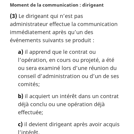
N
Moment de la communication : dirigeant
o
(3)
Le dirigeant qui n’est pas
t
administrateur effectue la communication
e
m
immédiatement après qu’un des
a
événements suivants se produit :
r
g
a)
il apprend que le contrat ou
i
l’opération, en cours ou projeté, a été
n
ou sera examiné lors d’une réunion du
a
conseil d’administration ou d’un de ses
l
comités;
e
:
b)
il acquiert un intérêt dans un contrat
déjà conclu ou une opération déjà
effectuée;
c)
il devient dirigeant après avoir acquis
l’intérêt.