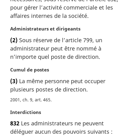
a
pour gérer l’activité commerciale et les
l
affaires internes de la société.
e
:
N
Administrateurs et dirigeants
o
(2)
Sous réserve de l’article 799, un
t
administrateur peut être nommé à
e
m
n’importe quel poste de direction.
a
r
N
Cumul de postes
g
o
(3)
La même personne peut occuper
i
t
plusieurs postes de direction.
n
e
a
m
2001, ch. 9, art. 465
l
a
e
r
N
Interdictions
:
g
o
832
Les administrateurs ne peuvent
i
t
n
déléguer aucun des pouvoirs suivants :
e
a