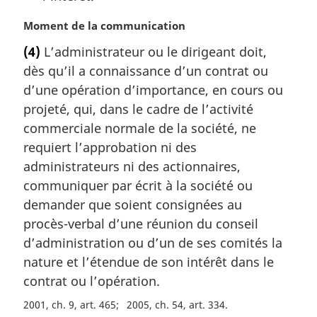
N
Moment de la communication
o
(4)
L’administrateur ou le dirigeant doit,
t
dès qu’il a connaissance d’un contrat ou
e
m
d’une opération d’importance, en cours ou
a
projeté, qui, dans le cadre de l’activité
r
commerciale normale de la société, ne
g
requiert l’approbation ni des
i
administrateurs ni des actionnaires,
n
a
communiquer par écrit à la société ou
l
demander que soient consignées au
e
procès-verbal d’une réunion du conseil
:
d’administration ou d’un de ses comités la
nature et l’étendue de son intérêt dans le
contrat ou l’opération.
2001, ch. 9, art. 465
2005, ch. 54, art. 334