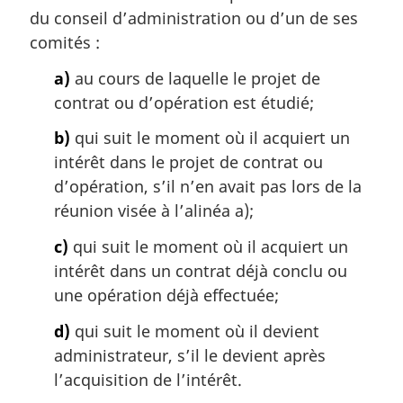
m
du conseil d’administration ou d’un de ses
a
comités :
r
g
a)
au cours de laquelle le projet de
i
contrat ou d’opération est étudié;
n
a
b)
qui suit le moment où il acquiert un
l
intérêt dans le projet de contrat ou
e
d’opération, s’il n’en avait pas lors de la
:
réunion visée à l’alinéa a);
c)
qui suit le moment où il acquiert un
intérêt dans un contrat déjà conclu ou
une opération déjà effectuée;
d)
qui suit le moment où il devient
administrateur, s’il le devient après
l’acquisition de l’intérêt.