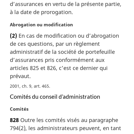
a
d’assurances en vertu de la présente partie,
l
à la date de prorogation.
e
:
N
Abrogation ou modification
o
(2)
En cas de modification ou d’abrogation
t
de ces questions, par un règlement
e
m
administratif de la société de portefeuille
a
d’assurances pris conformément aux
r
articles 825 et 826, c’est ce dernier qui
g
prévaut.
i
n
2001, ch. 9, art. 465
a
Comités du conseil d’administration
l
e
N
Comités
:
o
828
Outre les comités visés au paragraphe
t
794(2), les administrateurs peuvent, en tant
e