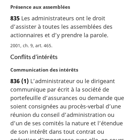
i
N
Présence aux assemblées
n
o
a
835
Les administrateurs ont le droit
t
l
d’assister à toutes les assemblées des
e
e
m
actionnaires et d’y prendre la parole.
:
a
2001, ch. 9, art. 465
r
g
Conflits d’intérêts
i
n
N
Communication des intérêts
a
o
836
(1)
L’administrateur ou le dirigeant
l
t
communique par écrit à la société de
e
e
:
m
portefeuille d’assurances ou demande que
a
soient consignées au procès-verbal d’une
r
réunion du conseil d’administration ou
g
d’un de ses comités la nature et l’étendue
i
de son intérêt dans tout contrat ou
n
a