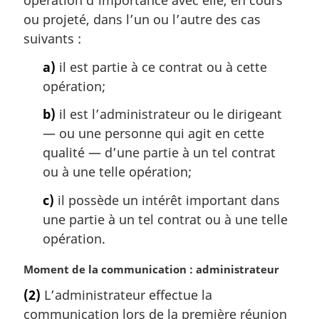
opération d’importance avec elle, en cours
l
ou projeté, dans l’un ou l’autre des cas
e
suivants :
:
a)
il est partie à ce contrat ou à cette
opération;
b)
il est l’administrateur ou le dirigeant
— ou une personne qui agit en cette
qualité — d’une partie à un tel contrat
ou à une telle opération;
c)
il possède un intérêt important dans
une partie à un tel contrat ou à une telle
opération.
N
Moment de la communication : administrateur
o
(2)
L’administrateur effectue la
t
communication lors de la première réunion
e