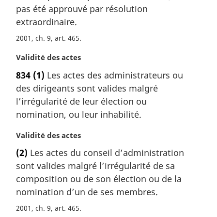
g
pas été approuvé par résolution
i
extraordinaire.
n
a
2001, ch. 9, art. 465
l
e
N
Validité des actes
:
o
834
(1)
Les actes des administrateurs ou
t
des dirigeants sont valides malgré
e
m
l’irrégularité de leur élection ou
a
nomination, ou leur inhabilité.
r
g
N
Validité des actes
i
o
(2)
Les actes du conseil d’administration
n
t
a
sont valides malgré l’irrégularité de sa
e
l
m
composition ou de son élection ou de la
e
a
nomination d’un de ses membres.
:
r
2001, ch. 9, art. 465
g