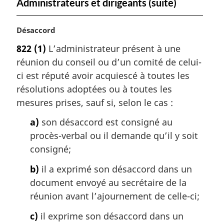
Administrateurs et dirigeants (suite)
N
Désaccord
o
822
(1)
L’administrateur présent à une
t
réunion du conseil ou d’un comité de celui-
e
m
ci est réputé avoir acquiescé à toutes les
a
résolutions adoptées ou à toutes les
r
mesures prises, sauf si, selon le cas :
g
i
a)
son désaccord est consigné au
n
procès-verbal ou il demande qu’il y soit
a
consigné;
l
e
b)
il a exprimé son désaccord dans un
:
document envoyé au secrétaire de la
réunion avant l’ajournement de celle-ci;
c)
il exprime son désaccord dans un