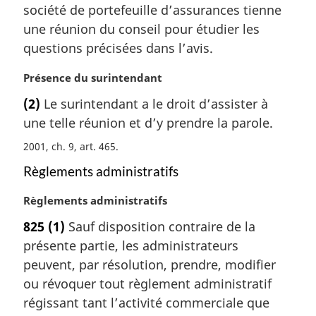
m
société de portefeuille d’assurances tienne
a
une réunion du conseil pour étudier les
r
questions précisées dans l’avis.
g
i
N
Présence du surintendant
n
o
a
(2)
Le surintendant a le droit d’assister à
t
l
une telle réunion et d’y prendre la parole.
e
e
m
2001, ch. 9, art. 465
:
a
r
Règlements administratifs
g
N
Règlements administratifs
i
o
n
825
(1)
Sauf disposition contraire de la
t
a
présente partie, les administrateurs
e
l
m
peuvent, par résolution, prendre, modifier
e
a
:
ou révoquer tout règlement administratif
r
régissant tant l’activité commerciale que
g