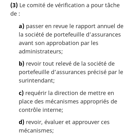
o
(3)
Le comité de vérification a pour tâche
n
t
a
de :
e
l
m
a)
passer en revue le rapport annuel de
e
a
:
la société de portefeuille d’assurances
r
g
avant son approbation par les
i
administrateurs;
n
a
b)
revoir tout relevé de la société de
l
portefeuille d’assurances précisé par le
e
surintendant;
:
c)
requérir la direction de mettre en
place des mécanismes appropriés de
contrôle interne;
d)
revoir, évaluer et approuver ces
mécanismes;