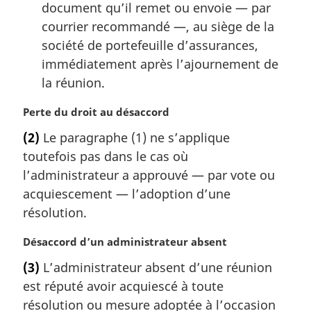
document qu’il remet ou envoie — par
courrier recommandé —, au siège de la
société de portefeuille d’assurances,
immédiatement après l’ajournement de
la réunion.
N
Perte du droit au désaccord
o
(2)
Le paragraphe (1) ne s’applique
t
toutefois pas dans le cas où
e
m
l’administrateur a approuvé — par vote ou
a
acquiescement — l’adoption d’une
r
résolution.
g
i
N
Désaccord d’un administrateur absent
n
o
a
(3)
L’administrateur absent d’une réunion
t
l
est réputé avoir acquiescé à toute
e
e
m
résolution ou mesure adoptée à l’occasion
: