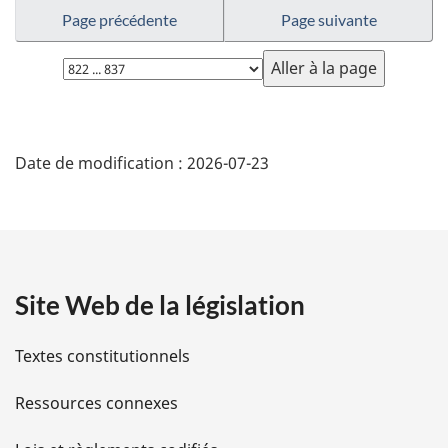
Page précédente
Page suivante
Choisissez
la
page
D
Date de modification :
2026-07-23
é
t
a
Site Web de la législation
i
l
Textes constitutionnels
s
Ressources connexes
d