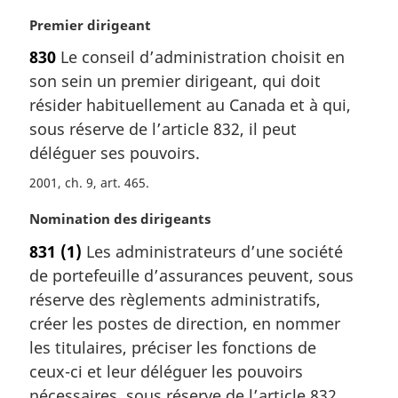
a
N
Premier dirigeant
l
o
830
Le conseil d’administration choisit en
e
t
:
son sein un premier dirigeant, qui doit
e
m
résider habituellement au Canada et à qui,
a
sous réserve de l’article 832, il peut
r
déléguer ses pouvoirs.
g
i
2001, ch. 9, art. 465
n
N
Nomination des dirigeants
a
o
l
831
(1)
Les administrateurs d’une société
t
e
de portefeuille d’assurances peuvent, sous
e
:
m
réserve des règlements administratifs,
a
créer les postes de direction, en nommer
r
les titulaires, préciser les fonctions de
g
ceux-ci et leur déléguer les pouvoirs
i
nécessaires, sous réserve de l’article 832,
n