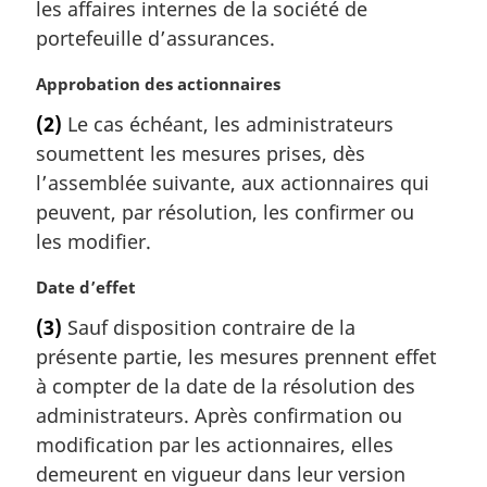
les affaires internes de la société de
i
portefeuille d’assurances.
n
a
N
Approbation des actionnaires
l
o
e
(2)
Le cas échéant, les administrateurs
t
:
soumettent les mesures prises, dès
e
m
l’assemblée suivante, aux actionnaires qui
a
peuvent, par résolution, les confirmer ou
r
les modifier.
g
i
N
Date d’effet
n
o
a
(3)
Sauf disposition contraire de la
t
l
présente partie, les mesures prennent effet
e
e
m
à compter de la date de la résolution des
:
a
administrateurs. Après confirmation ou
r
modification par les actionnaires, elles
g
demeurent en vigueur dans leur version
i