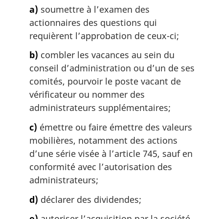
m
a)
soumettre à l’examen des
l
a
e
actionnaires des questions qui
r
:
g
requièrent l’approbation de ceux-ci;
i
b)
combler les vacances au sein du
n
a
conseil d’administration ou d’un de ses
l
comités, pourvoir le poste vacant de
e
vérificateur ou nommer des
:
administrateurs supplémentaires;
c)
émettre ou faire émettre des valeurs
mobilières, notamment des actions
d’une série visée à l’article 745, sauf en
conformité avec l’autorisation des
administrateurs;
d)
déclarer des dividendes;
e)
autoriser l’acquisition par la société