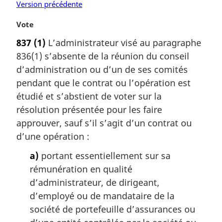
Version précédente
N
Vote
o
837
(1)
L’administrateur visé au paragraphe
t
836(1) s’absente de la réunion du conseil
e
m
d’administration ou d’un de ses comités
a
pendant que le contrat ou l’opération est
r
étudié et s’abstient de voter sur la
g
résolution présentée pour les faire
i
approuver, sauf s’il s’agit d’un contrat ou
n
a
d’une opération :
l
a)
portant essentiellement sur sa
e
:
rémunération en qualité
d’administrateur, de dirigeant,
d’employé ou de mandataire de la
société de portefeuille d’assurances ou