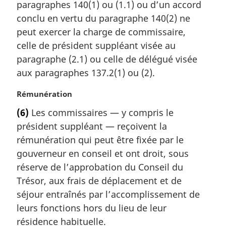
m
paragraphes 140(1) ou (1.1) ou d’un accord
a
conclu en vertu du paragraphe 140(2) ne
r
peut exercer la charge de commissaire,
g
celle de président suppléant visée au
i
paragraphe (2.1) ou celle de délégué visée
n
a
aux paragraphes 137.2(1) ou (2).
l
e
N
Rémunération
:
o
(6)
Les commissaires — y compris le
t
président suppléant — reçoivent la
e
m
rémunération qui peut être fixée par le
a
gouverneur en conseil et ont droit, sous
r
réserve de l’approbation du Conseil du
g
Trésor, aux frais de déplacement et de
i
séjour entraînés par l’accomplissement de
n
a
leurs fonctions hors du lieu de leur
l
résidence habituelle.