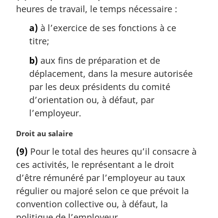
heures de travail, le temps nécessaire :
e
m
a)
à l’exercice de ses fonctions à ce
a
titre;
r
g
b)
aux fins de préparation et de
i
déplacement, dans la mesure autorisée
n
a
par les deux présidents du comité
l
d’orientation ou, à défaut, par
e
l’employeur.
:
N
Droit au salaire
o
(9)
Pour le total des heures qu’il consacre à
t
ces activités, le représentant a le droit
e
m
d’être rémunéré par l’employeur au taux
a
régulier ou majoré selon ce que prévoit la
r
convention collective ou, à défaut, la
g
politique de l’employeur.