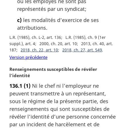
où les employés ne sont pas
n
a
représentés par un syndicat;
l
c)
les modalités d’exercice de ses
e
:
attributions.
L.R. (1985), ch. L-2, art. 136
L.R. (1985), ch. 9 (1er
suppl.), art. 4
2000, ch. 20, art. 10
2013, ch. 40, art.
187
2018, ch. 22, art. 10
2018, ch. 27, art. 549
Version précédente
N
Renseignements susceptibles de révéler
o
l’identité
t
136.1
(1)
Ni le chef ni l’employeur ne
e
peuvent transmettre à un représentant,
m
a
sous le régime de la présente partie, des
r
renseignements qui sont susceptibles de
g
révéler l’identité d’une personne concernée
i
par un incident de harcèlement et de
n