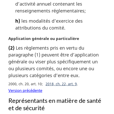
d’activité annuel contenant les
renseignements réglementaires;
h)
les modalités d’exercice des
attributions du comité.
N
Application générale ou particulière
o
(2)
Les règlements pris en vertu du
t
paragraphe (1) peuvent être d’application
e
m
générale ou viser plus spécifiquement un
a
ou plusieurs comités, ou encore une ou
r
plusieurs catégories d’entre eux.
g
i
2000, ch. 20, art. 10
2018, ch. 22, art. 9
n
Version précédente
a
Représentants en matière de santé
l
e
et de sécurité
: