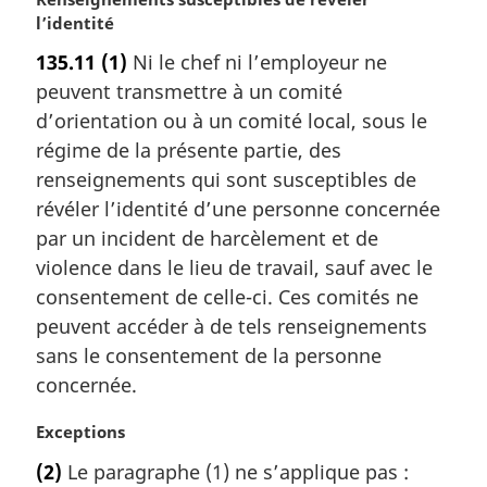
o
l’identité
t
135.11
(1)
Ni le chef ni l’employeur ne
e
peuvent transmettre à un comité
m
a
d’orientation ou à un comité local, sous le
r
régime de la présente partie, des
g
renseignements qui sont susceptibles de
i
révéler l’identité d’une personne concernée
n
par un incident de harcèlement et de
a
l
violence dans le lieu de travail, sauf avec le
e
consentement de celle-ci. Ces comités ne
:
peuvent accéder à de tels renseignements
sans le consentement de la personne
concernée.
N
Exceptions
o
(2)
Le paragraphe (1) ne s’applique pas :
t