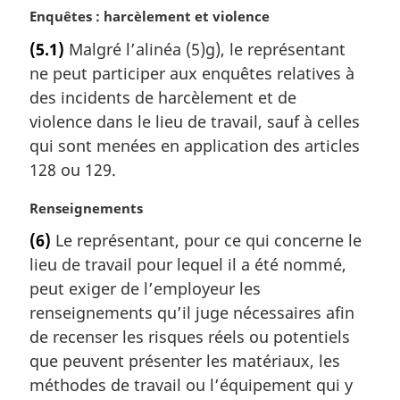
N
Enquêtes : harcèlement et violence
o
(5.1)
Malgré l’alinéa (5)g), le représentant
t
ne peut participer aux enquêtes relatives à
e
m
des incidents de harcèlement et de
a
violence dans le lieu de travail, sauf à celles
r
qui sont menées en application des articles
g
128 ou 129.
i
n
N
Renseignements
a
o
l
(6)
Le représentant, pour ce qui concerne le
t
e
lieu de travail pour lequel il a été nommé,
e
:
m
peut exiger de l’employeur les
a
renseignements qu’il juge nécessaires afin
r
de recenser les risques réels ou potentiels
g
que peuvent présenter les matériaux, les
i
méthodes de travail ou l’équipement qui y
n