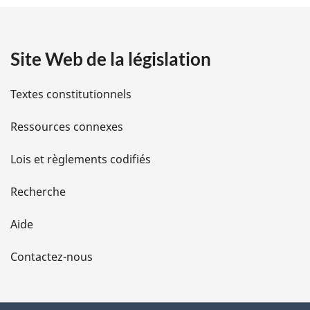
t
a
Site Web de la législation
i
l
Textes constitutionnels
s
Ressources connexes
d
Lois et règlements codifiés
e
Recherche
l
Aide
a
Contactez-nous
p
a