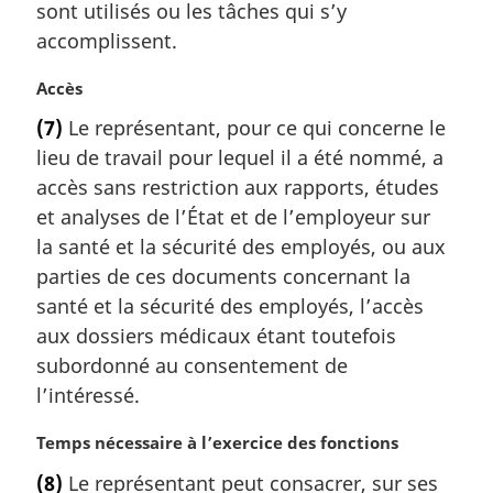
a
sont utilisés ou les tâches qui s’y
l
accomplissent.
e
:
N
Accès
o
(7)
Le représentant, pour ce qui concerne le
t
lieu de travail pour lequel il a été nommé, a
e
m
accès sans restriction aux rapports, études
a
et analyses de l’État et de l’employeur sur
r
la santé et la sécurité des employés, ou aux
g
parties de ces documents concernant la
i
santé et la sécurité des employés, l’accès
n
a
aux dossiers médicaux étant toutefois
l
subordonné au consentement de
e
l’intéressé.
:
N
Temps nécessaire à l’exercice des fonctions
o
(8)
Le représentant peut consacrer, sur ses
t