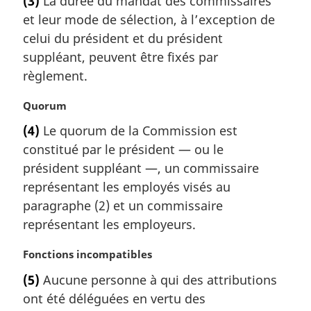
(3)
La durée du mandat des commissaires
t
et leur mode de sélection, à l’exception de
e
m
celui du président et du président
a
suppléant, peuvent être fixés par
r
règlement.
g
i
N
Quorum
n
o
a
(4)
Le quorum de la Commission est
t
l
constitué par le président — ou le
e
e
m
président suppléant —, un commissaire
:
a
représentant les employés visés au
r
paragraphe (2) et un commissaire
g
représentant les employeurs.
i
n
N
Fonctions incompatibles
a
o
l
(5)
Aucune personne à qui des attributions
t
e
ont été déléguées en vertu des
e
: