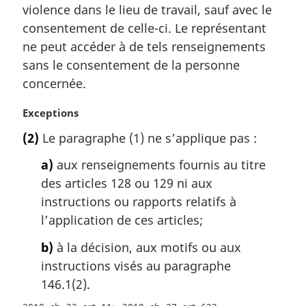
violence dans le lieu de travail, sauf avec le
a
l
consentement de celle-ci. Le représentant
e
ne peut accéder à de tels renseignements
:
sans le consentement de la personne
concernée.
N
Exceptions
o
(2)
Le paragraphe (1) ne s’applique pas :
t
e
a)
aux renseignements fournis au titre
m
des articles 128 ou 129 ni aux
a
instructions ou rapports relatifs à
r
g
l’application de ces articles;
i
b)
à la décision, aux motifs ou aux
n
a
instructions visés au paragraphe
l
146.1(2).
e