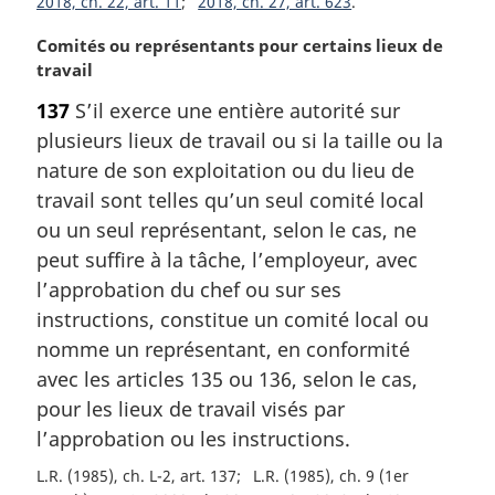
2018, ch. 22, art. 11
2018, ch. 27, art. 623
:
N
Comités ou représentants pour certains lieux de
o
travail
t
137
S’il exerce une entière autorité sur
e
plusieurs lieux de travail ou si la taille ou la
m
a
nature de son exploitation ou du lieu de
r
travail sont telles qu’un seul comité local
g
ou un seul représentant, selon le cas, ne
i
peut suffire à la tâche, l’employeur, avec
n
l’approbation du chef ou sur ses
a
l
instructions, constitue un comité local ou
e
nomme un représentant, en conformité
:
avec les articles 135 ou 136, selon le cas,
pour les lieux de travail visés par
l’approbation ou les instructions.
L.R. (1985), ch. L-2, art. 137
L.R. (1985), ch. 9 (1er