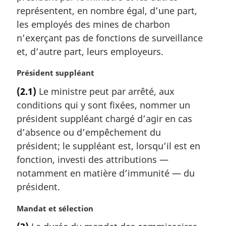
:
m
représentent, en nombre égal, d’une part,
a
les employés des mines de charbon
r
n’exerçant pas de fonctions de surveillance
g
et, d’autre part, leurs employeurs.
i
n
N
Président suppléant
a
o
l
(2.1)
Le ministre peut par arrêté, aux
t
e
conditions qui y sont fixées, nommer un
e
:
m
président suppléant chargé d’agir en cas
a
d’absence ou d’empêchement du
r
président; le suppléant est, lorsqu’il est en
g
fonction, investi des attributions —
i
notamment en matière d’immunité — du
n
a
président.
l
e
N
Mandat et sélection
:
o