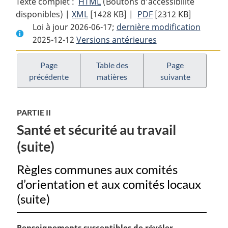
Texte complet :
HTML
Texte
(Boutons d’accessibilité
disponibles) |
XML
Texte
[1428 KB]
complet
|
PDF
Texte
[2312 KB]
Loi à jour 2026-06-17;
complet
:
dernière modification
complet
2025-12-12
Versions antérieures
:
Code
:
Code
canadien
Code
canadien
du
canadien
Page
Table des
Page
précédente
matières
suivante
du
travail
du
travail
travail
PARTIE II
Santé et sécurité au travail
(suite)
Règles communes aux comités
d’orientation et aux comités locaux
(suite)
N
Renseignements susceptibles de révéler