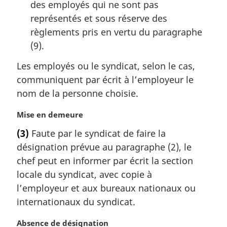
a
des employés qui ne sont pas
l
représentés et sous réserve des
e
règlements pris en vertu du paragraphe
:
(9).
Les employés ou le syndicat, selon le cas,
communiquent par écrit à l’employeur le
nom de la personne choisie.
N
Mise en demeure
o
(3)
Faute par le syndicat de faire la
t
désignation prévue au paragraphe (2), le
e
m
chef peut en informer par écrit la section
a
locale du syndicat, avec copie à
r
l’employeur et aux bureaux nationaux ou
g
internationaux du syndicat.
i
n
N
Absence de désignation
a