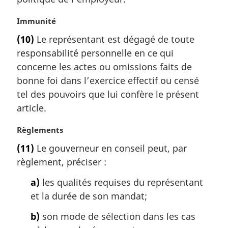
i
n
N
Immunité
a
o
l
(10)
Le représentant est dégagé de toute
t
e
responsabilité personnelle en ce qui
e
:
m
concerne les actes ou omissions faits de
a
bonne foi dans l’exercice effectif ou censé
r
tel des pouvoirs que lui confère le présent
g
article.
i
n
N
Règlements
a
o
l
(11)
Le gouverneur en conseil peut, par
t
e
règlement, préciser :
e
:
m
a)
les qualités requises du représentant
a
et la durée de son mandat;
r
g
b)
son mode de sélection dans les cas
i