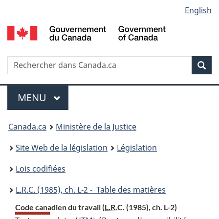
Language
English
Passer
Passer
Passer
au
à
à
selection
contenu
«
la
principal
À
version
propos
HTML
Recherche
R
Rec
de
simplifiée
d
ce
C
Menu
site
MENU
PRINCIPAL
You
Canada.ca
Ministère de la Justice
are
Site Web de la législation
Législation
here:
Lois codifiées
L.R.C.
(1985), ch. L-2 - Table des matières
Code canadien du travail (
L.R.C.
(1985), ch. L-2)