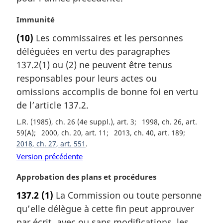
:
r
g
N
Immunité
i
o
(10)
Les commissaires et les personnes
n
t
a
déléguées en vertu des paragraphes
e
l
m
137.2(1) ou (2) ne peuvent être tenus
e
a
responsables pour leurs actes ou
:
r
omissions accomplis de bonne foi en vertu
g
de l’article 137.2.
i
n
L.R. (1985), ch. 26 (4e suppl.), art. 3
1998, ch. 26, art.
a
59(A)
2000, ch. 20, art. 11
2013, ch. 40, art. 189
l
2018, ch. 27, art. 551
e
Version précédente
:
N
Approbation des plans et procédures
o
137.2
(1)
La Commission ou toute personne
t
qu’elle délègue à cette fin peut approuver
e
m
par écrit, avec ou sans modifications, les