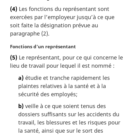
o
l
(4)
Les fonctions du représentant sont
t
e
exercées par l’employeur jusqu’à ce que
e
:
m
soit faite la désignation prévue au
a
paragraphe (2).
r
g
N
Fonctions d’un représentant
i
o
(5)
Le représentant, pour ce qui concerne le
n
t
a
lieu de travail pour lequel il est nommé :
e
l
m
a)
étudie et tranche rapidement les
e
a
:
plaintes relatives à la santé et à la
r
g
sécurité des employés;
i
b)
veille à ce que soient tenus des
n
a
dossiers suffisants sur les accidents du
l
travail, les blessures et les risques pour
e
la santé, ainsi que sur le sort des
: