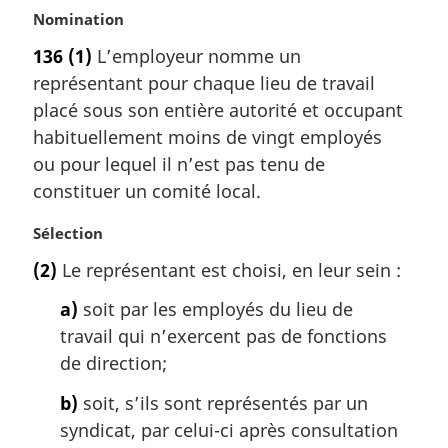
N
Nomination
o
136
(1)
L’employeur nomme un
t
représentant pour chaque lieu de travail
e
m
placé sous son entière autorité et occupant
a
habituellement moins de vingt employés
r
ou pour lequel il n’est pas tenu de
g
constituer un comité local.
i
n
N
Sélection
a
o
l
(2)
Le représentant est choisi, en leur sein :
t
e
e
:
a)
soit par les employés du lieu de
m
travail qui n’exercent pas de fonctions
a
de direction;
r
g
b)
soit, s’ils sont représentés par un
i
syndicat, par celui-ci après consultation
n