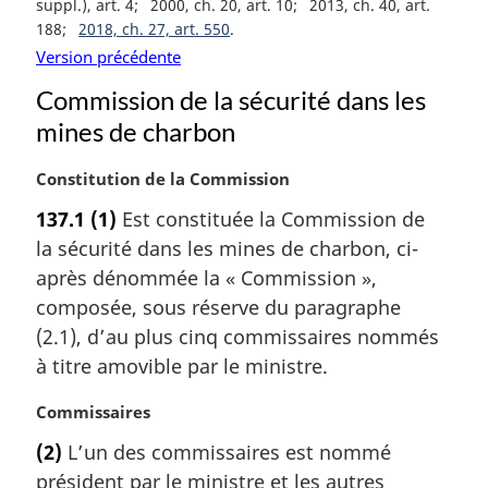
suppl.), art. 4
2000, ch. 20, art. 10
2013, ch. 40, art.
188
2018, ch. 27, art. 550
Version précédente
Commission de la sécurité dans les
mines de charbon
N
Constitution de la Commission
o
137.1
(1)
Est constituée la Commission de
t
la sécurité dans les mines de charbon, ci-
e
m
après dénommée la « Commission »,
a
composée, sous réserve du paragraphe
r
(2.1), d’au plus cinq commissaires nommés
g
à titre amovible par le ministre.
i
n
N
Commissaires
a
o
l
(2)
L’un des commissaires est nommé
t
e
président par le ministre et les autres
e