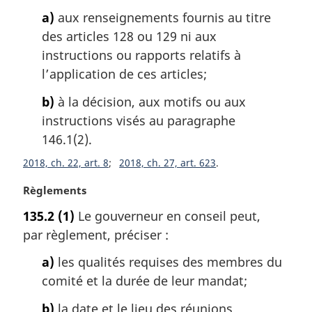
e
a)
aux renseignements fournis au titre
m
des articles 128 ou 129 ni aux
a
instructions ou rapports relatifs à
r
g
l’application de ces articles;
i
b)
à la décision, aux motifs ou aux
n
a
instructions visés au paragraphe
l
146.1(2).
e
2018, ch. 22, art. 8
2018, ch. 27, art. 623
:
N
Règlements
o
135.2
(1)
Le gouverneur en conseil peut,
t
par règlement, préciser :
e
m
a)
les qualités requises des membres du
a
comité et la durée de leur mandat;
r
g
b)
la date et le lieu des réunions