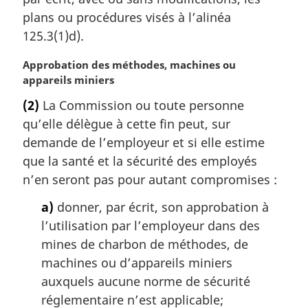
a
plans ou procédures visés à l’alinéa
r
125.3(1)d).
g
i
N
Approbation des méthodes, machines ou
n
o
appareils miniers
a
t
l
(2)
La Commission ou toute personne
e
e
qu’elle délègue à cette fin peut, sur
m
:
a
demande de l’employeur et si elle estime
r
que la santé et la sécurité des employés
g
n’en seront pas pour autant compromises :
i
n
a)
donner, par écrit, son approbation à
a
l’utilisation par l’employeur dans des
l
mines de charbon de méthodes, de
e
machines ou d’appareils miniers
:
auxquels aucune norme de sécurité
réglementaire n’est applicable;