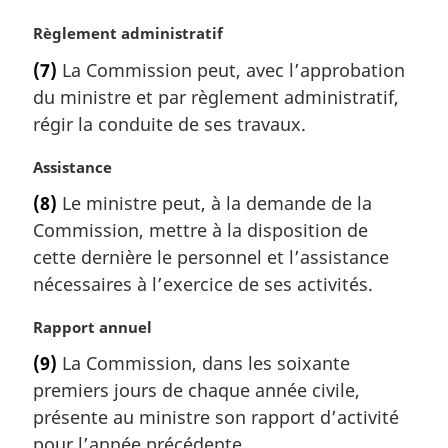
e
:
N
Règlement administratif
o
(7)
La Commission peut, avec l’approbation
t
du ministre et par règlement administratif,
e
m
régir la conduite de ses travaux.
a
r
N
Assistance
g
o
(8)
Le ministre peut, à la demande de la
i
t
Commission, mettre à la disposition de
n
e
a
m
cette dernière le personnel et l’assistance
l
a
nécessaires à l’exercice de ses activités.
e
r
:
g
N
Rapport annuel
i
o
(9)
La Commission, dans les soixante
n
t
a
premiers jours de chaque année civile,
e
l
m
présente au ministre son rapport d’activité
e
a
pour l’année précédente.