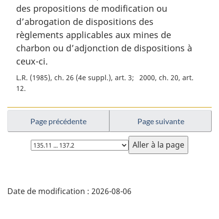
des propositions de modification ou
e
m
d’abrogation de dispositions des
a
règlements applicables aux mines de
r
charbon ou d’adjonction de dispositions à
g
ceux-ci.
i
n
L.R. (1985), ch. 26 (4e suppl.), art. 3
2000, ch. 20, art.
a
12
l
e
:
Page précédente
Page suivante
Choisissez
la
page
D
Date de modification :
2026-08-06
é