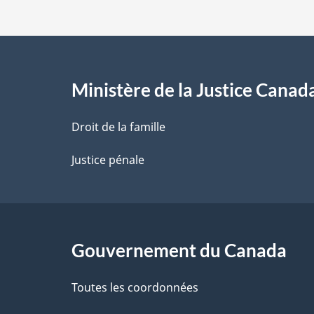
d
e
l
Ministère de la Justice Canad
a
Droit de la famille
p
Justice pénale
a
g
Gouvernement du Canada
e
Toutes les coordonnées