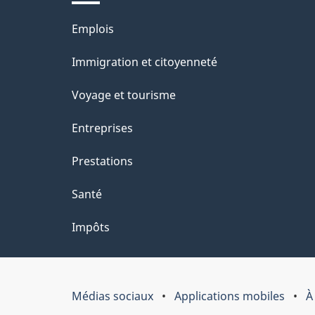
Thèmes
Emplois
et
Immigration et citoyenneté
sujets
Voyage et tourisme
Entreprises
Prestations
Santé
Impôts
Médias sociaux
Applications mobiles
À