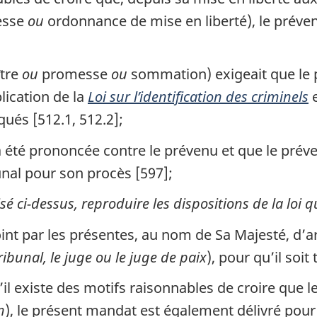
esse
ou
ordonnance de mise en liberté), le préve
ître
ou
promesse
ou
sommation) exigeait que le p
lication de la
Loi sur l’identification des criminels
e
qués [512.1, 512.2];
a été prononcée contre le prévenu et que le prév
nal pour son procès [597];
isé ci-dessus, reproduire les dispositions de la loi 
oint par les présentes, au nom de Sa Majesté, d
ribunal, le juge ou le juge de paix
), pour qu’il soit 
’il existe des motifs raisonnables de croire que 
n
), le présent mandat est également délivré pour