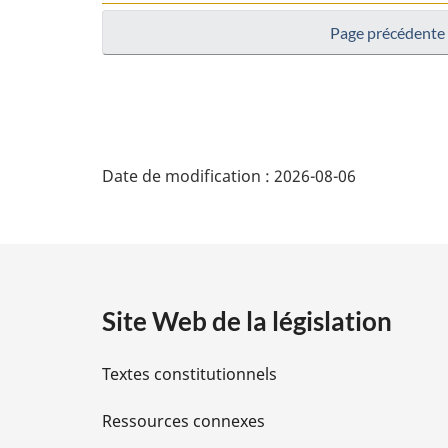
Page précédente
D
Date de modification :
2026-08-06
é
t
a
Site Web de la législation
i
Textes constitutionnels
l
Ressources connexes
s