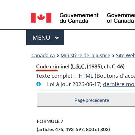
Language
selection
Menu
MENU
PRINCIPAL
You
Canada.ca
Ministère de la Justice
Site Web
are
Code criminel (
L.R.C.
(1985), ch. C-46)
Texte complet :
HTML
Texte
(Boutons d’acces
here:
Loi à jour 2026-06-17;
complet
dernière mod
:
Page précédente
Code
criminel
FORMULE 7
(articles 475, 493, 597, 800 et 803)