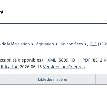
Passer
Passer
Passer
au
à
à
Recherche
contenu
«
la
principal
À
version
propos
HTML
de
simplifiée
ce
 de la législation
Législation
Lois codifiées
L.R.C.
(1985
site
sibilité disponibles) |
XML
Texte
[5609 KB]
|
PDF
Texte
[8512 K
ification
2026-06-15
Versions antérieures
complet
complet
:
:
Table des matières
Code
Code
criminel
criminel