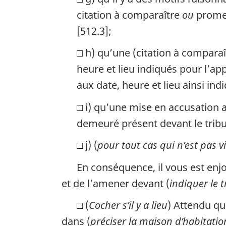
citation à comparaître
ou
prom
[512.3];
□
h) qu’une (citation à compara
heure et lieu indiqués pour l’app
aux date, heure et lieu ainsi indi
□
i) qu’une mise en accusation 
demeuré présent devant le tribu
□
j) (
pour tout cas qui n’est pas v
En conséquence, il vous est enj
et de l’amener devant (
indiquer le t
□
(
Cocher s’il y a lieu
) Attendu qu
dans (
préciser la maison d’habitatio