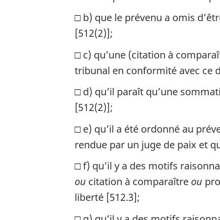
□
b) que le prévenu a omis d’êtr
[512(2)];
□
c) qu’une (citation à compara
tribunal en conformité avec ce 
□
d) qu’il paraît qu’une sommatio
[512(2)];
□
e) qu’il a été ordonné au pré
rendue par un juge de paix et que
□
f) qu’il y a des motifs raisonn
ou
citation à comparaître
ou
pr
liberté [512.3];
□
g) qu’il y a des motifs raison