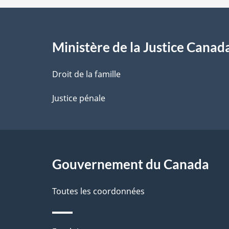
d
e
l
Ministère de la Justice Canad
a
Droit de la famille
p
Justice pénale
a
g
Gouvernement du Canada
e
Toutes les coordonnées