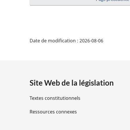
D
Date de modification :
2026-08-06
é
t
a
Site Web de la législation
i
Textes constitutionnels
l
Ressources connexes
s