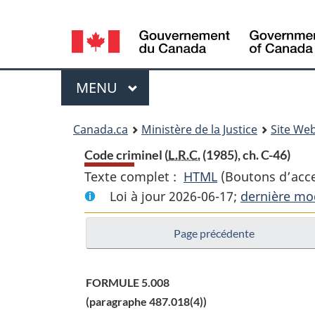
Language
selection
Menu
MENU
PRINCIPAL
You
Canada.ca
Ministère de la Justice
Site Web
are
Code criminel (
L.R.C.
(1985), ch. C-46)
Texte complet :
HTML
Texte
(Boutons d’acces
here:
Loi à jour 2026-06-17;
complet
dernière mod
:
Page précédente
Code
criminel
FORMULE 5.008
(paragraphe 487.018(4))