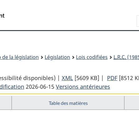
Passer
Passer
Passer
au
à
à
Recherche
contenu
«
la
principal
À
version
propos
HTML
de
simplifiée
ce
 de la législation
Législation
Lois codifiées
L.R.C.
(1985
site
sibilité disponibles) |
XML
Texte
[5609 KB]
|
PDF
Texte
[8512 K
ification
2026-06-15
Versions antérieures
complet
complet
:
:
Table des matières
Code
Code
criminel
criminel