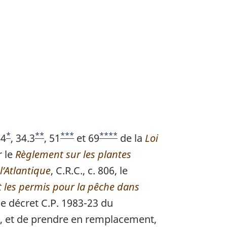
*
**
***
****
34
N
, 34.3
N
, 51
N
et 69
N
de la
Loi
r le
o
Règlement sur les plantes
o
o
o
l’Atlantique
t
t
, C.R.C., c. 806, le
t
t
t les permis pour la pêche dans
e
e
e
e
 le décret C.P. 1983-23 du
d
d
d
d
817, et de prendre en remplacement,
e
e
e
e