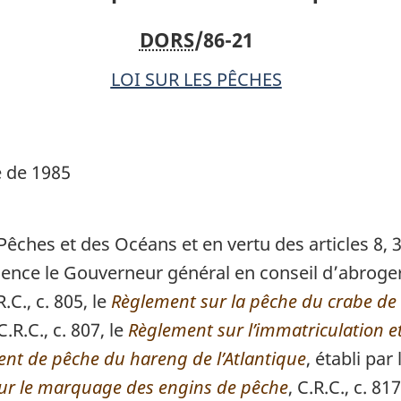
de
de
DORS
/86-21
1985
1985
LOI SUR LES PÊCHES
e de 1985
êches et des Océans et en vertu des articles 8, 
cellence le Gouverneur général en conseil d’abroge
 R.C., c. 805, le
Règlement sur la pêche du crabe de 
 C.R.C., c. 807, le
Règlement sur l’immatriculation e
nt de pêche du hareng de l’Atlantique
, établi par
ur le marquage des engins de pêche
, C.R.C., c. 