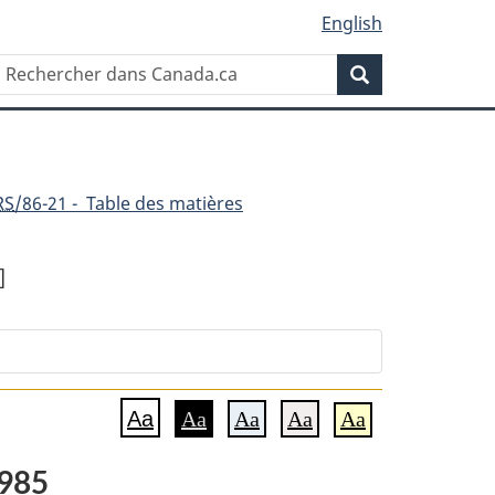
English
Rechercher
Recherche
dans
Canada.ca
RS
/86-21 - Table des matières
]
nt
Aa
Aa
Aa
Aa
Aa
1985
que