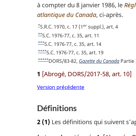
à compter du 8 janvier 1986, le
o
Règl
atlantique du Canada
t
, ci-après.
e
*
er
R
S.R.C. 1970, c. 17 (1
suppl.), art. 4
d
e
**
R
S.C. 1976-77, c. 35, art. 11
t
e
e
***
R
S.C. 1976-77, c. 35, art. 14
o
t
e
****
R
S.C. 1976-77, c. 35, art. 19
b
u
o
t
e
*****
R
DORS/83-82,
Gazette du Canada
Partie 
a
r
u
o
t
e
s
à
1
[Abrogé, DORS/2017-58, art. 10]
r
u
o
t
l
à
r
d
u
o
Version précédente
a
l
à
r
u
e
r
a
l
à
r
p
é
r
a
l
Définitions
à
f
a
é
r
a
l
é
f
é
g
r
2
(1)
Les définitions qui suivent s’
a
r
é
f
é
r
e
e
r
é
f