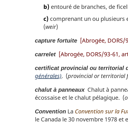
b)
entouré de branches, de ficell
c)
comprenant un ou plusieurs e
(
weir
)
[Abrogée, DORS/94
capture fortuite
[Abrogée, DORS/93-61, art.
carrelet
certificat provincial ou territorial
générales)
. (
provincial or territorial 
Chalut à panneau
chalut à panneaux
écossaise et le chalut pélagique. (
o
La
Convention sur la Fu
Convention
le Canada le 30 novembre 1978 et e