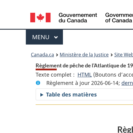
Language
selection
Menu
MENU
PRINCIPAL
You
Canada.ca
Ministère de la Justice
Site Web
are
Règlement de pêche de l’Atlantique de 19
Texte complet :
HTML
Texte
(Boutons d’acces
here:
Règlement à jour 2026-06-14;
complet
dern
:
Table des matières
Règlement
de
pêche
de
Règl
l’Atlantique