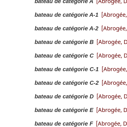
[Abrogée, D
é
bateau de catégorie A
n
e
r
é
f
c
n
e
[Abrogée,
r
bateau de catégorie A-1
é
e
c
n
e
r
d
e
c
[Abrogée,
n
bateau de catégorie A-2
e
e
d
e
c
n
l
e
[Abrogée, D
d
bateau de catégorie B
e
c
a
l
e
d
e
n
[Abrogée, D
a
bateau de catégorie C
l
e
d
o
n
a
l
e
t
[Abrogée,
o
bateau de catégorie C-1
n
a
l
e
t
o
n
a
[Abrogée,
d
bateau de catégorie C-2
e
t
o
n
e
d
e
t
o
[Abrogée, D
bateau de catégorie D
b
e
d
e
t
a
b
e
d
e
[Abrogée, D
bateau de catégorie E
s
a
b
e
d
d
s
a
b
e
[Abrogée, D
bateau de catégorie F
e
d
s