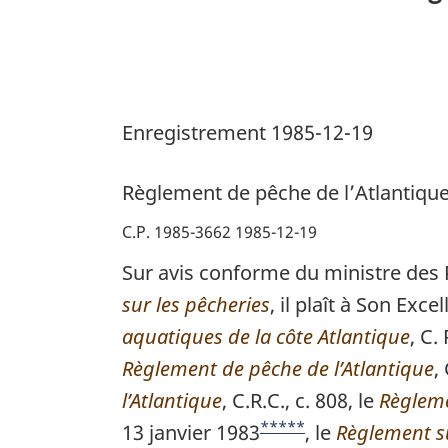
de
1985
Enregistrement 1985-12-19
Règlement de pêche de l’Atlantiqu
C.P. 1985-3662 1985-12-19
Sur avis conforme du ministre des P
sur les pêcheries
, il plaît à Son Ex
aquatiques de la côte Atlantique
, C.
Règlement de pêche de l’Atlantique
,
l’Atlantique
, C.R.C., c. 808, le
Règleme
*****
13 janvier 1983
N
, le
Règlement s