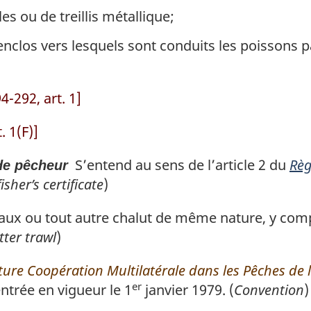
es ou de treillis métallique;
nclos vers lesquels sont conduits les poissons 
-292, art. 1]
 1(F)]
S’entend au sens de l’article 2 du
Règ
 de pêcheur
fisher’s certificate
)
x ou tout autre chalut de même nature, y compri
tter trawl
)
ture Coopération Multilatérale dans les Pêches de 
er
ntrée en vigueur le 1
janvier 1979. (
Convention
)