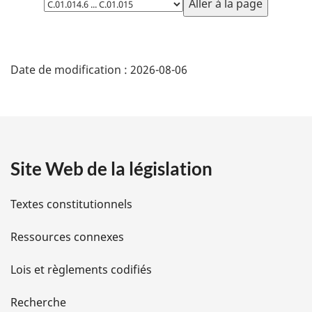
la
page
D
Date de modification :
2026-08-06
é
t
a
Site Web de la législation
i
l
Textes constitutionnels
s
Ressources connexes
d
Lois et règlements codifiés
e
Recherche