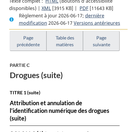
Texte complet :
HTML
Texte
(Boutons d’accessibilité
disponibles) |
XML
Texte
[3915 KB]
complet
|
PDF
Texte
[11643 KB]
Règlement à jour 2026-06-17;
complet
:
dernière
complet
modification
2026-06-17
:
Règlement
Versions antérieures
:
Règlement
sur
Règlement
sur
les
sur
Page
Table des
Page
précédente
matières
suivante
les
aliments
les
aliments
et
aliments
et
drogues
et
PARTIE C
drogues
drogues
Drogues (suite)
TITRE 1 (suite)
Attribution et annulation de
l’identification numérique des drogues
(suite)