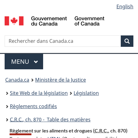
Language
English
Passer
Passer
Passer
au
à
à
selection
contenu
«
la
principal
À
version
propos
HTML
Recherche
R
Rec
de
simplifiée
d
ce
C
Menu
site
MENU
PRINCIPAL
You
Canada.ca
Ministère de la Justice
are
Site Web de la législation
Législation
here:
Règlements codifiés
C.R.C.
, ch. 870 - Table des matières
Règlement sur les aliments et drogues (
C.R.C.
, ch. 870)