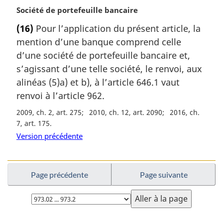
:
g
N
Société de portefeuille bancaire
i
o
(16)
Pour l’application du présent article, la
n
t
a
mention d’une banque comprend celle
e
l
m
d’une société de portefeuille bancaire et,
e
a
s’agissant d’une telle société, le renvoi, aux
:
r
alinéas (5)a) et b), à l’article 646.1 vaut
g
renvoi à l’article 962.
i
n
2009, ch. 2, art. 275
2010, ch. 12, art. 2090
2016, ch.
a
7, art. 175
l
Version précédente
e
:
Page précédente
Page suivante
Choisissez
la
page