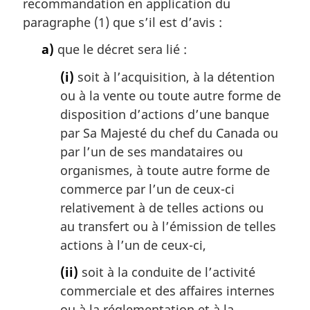
recommandation en application du
e
m
paragraphe (1) que s’il est d’avis :
a
a)
que le décret sera lié :
r
g
(i)
soit à l’acquisition, à la détention
i
ou à la vente ou toute autre forme de
n
a
disposition d’actions d’une banque
l
par Sa Majesté du chef du Canada ou
e
par l’un de ses mandataires ou
:
organismes, à toute autre forme de
commerce par l’un de ceux-ci
relativement à de telles actions ou
au transfert ou à l’émission de telles
actions à l’un de ceux-ci,
(ii)
soit à la conduite de l’activité
commerciale et des affaires internes
ou à la réglementation et à la