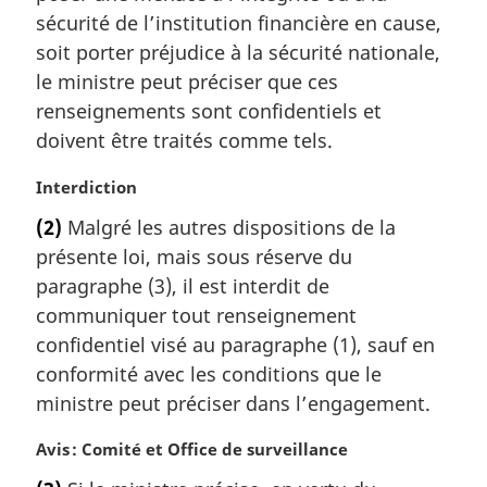
a
sécurité de l’institution financière en cause,
l
soit porter préjudice à la sécurité nationale,
e
le ministre peut préciser que ces
:
renseignements sont confidentiels et
doivent être traités comme tels.
N
Interdiction
o
(2)
Malgré les autres dispositions de la
t
présente loi, mais sous réserve du
e
m
paragraphe (3), il est interdit de
a
communiquer tout renseignement
r
confidentiel visé au paragraphe (1), sauf en
g
conformité avec les conditions que le
i
ministre peut préciser dans l’engagement.
n
a
N
Avis : Comité et Office de surveillance
l
o
e