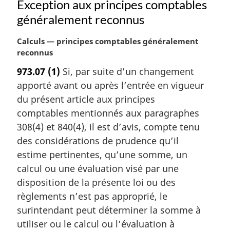
:
Exception aux principes comptables
généralement reconnus
N
Calculs — principes comptables généralement
o
reconnus
t
973.07
(1)
Si, par suite d’un changement
e
apporté avant ou après l’entrée en vigueur
m
a
du présent article aux principes
r
comptables mentionnés aux paragraphes
g
308(4) et 840(4), il est d’avis, compte tenu
i
des considérations de prudence qu’il
n
estime pertinentes, qu’une somme, un
a
l
calcul ou une évaluation visé par une
e
disposition de la présente loi ou des
:
règlements n’est pas approprié, le
surintendant peut déterminer la somme à
utiliser ou le calcul ou l’évaluation à