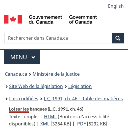
Language
English
Passer
Passer
Passer
au
à
à
selection
contenu
«
la
principal
À
version
propos
HTML
Recherche
R
Rec
de
simplifiée
d
ce
C
Menu
site
MENU
PRINCIPAL
You
Canada.ca
Ministère de la Justice
are
Site Web de la législation
Législation
here:
Lois codifiées
L.C.
1991, ch. 46 - Table des matières
Loi sur les banques (
L.C.
1991, ch. 46)
Texte complet :
HTML
Texte
(Boutons d’accessibilité
disponibles) |
XML
Texte
[3284 KB]
complet
|
PDF
Texte
[5232 KB]