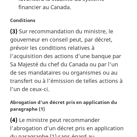
financier au Canada.
N
Conditions
o
(3)
Sur recommandation du ministre, le
t
gouverneur en conseil peut, par décret,
e
m
prévoir les conditions relatives à
a
l’acquisition des actions d’une banque par
r
Sa Majesté du chef du Canada ou par l’un
g
de ses mandataires ou organismes ou au
i
transfert ou à l’émission de telles actions à
n
a
l’un de ceux-ci.
l
e
N
Abrogation d’un décret pris en application du
:
o
paragraphe (1)
t
(4)
Le ministre peut recommander
e
l’abrogation d’un décret pris en application
m
a
du paragraphe (1) sans égard au