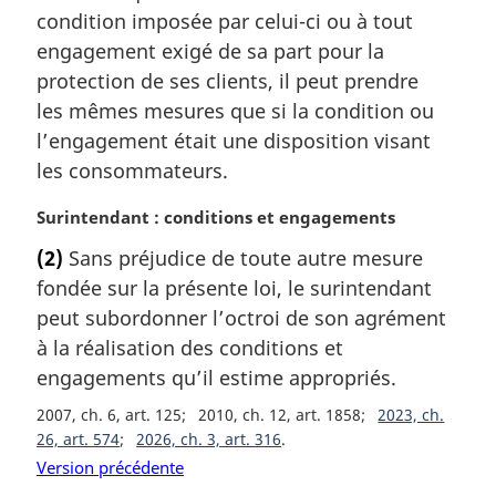
a
condition imposée par celui-ci ou à tout
r
engagement exigé de sa part pour la
g
protection de ses clients, il peut prendre
i
les mêmes mesures que si la condition ou
n
a
l’engagement était une disposition visant
l
les consommateurs.
e
:
N
Surintendant : conditions et engagements
o
(2)
Sans préjudice de toute autre mesure
t
fondée sur la présente loi, le surintendant
e
m
peut subordonner l’octroi de son agrément
a
à la réalisation des conditions et
r
engagements qu’il estime appropriés.
g
i
2007, ch. 6, art. 125
2010, ch. 12, art. 1858
2023, ch.
n
26, art. 574
2026, ch. 3, art. 316
a
Version précédente
l