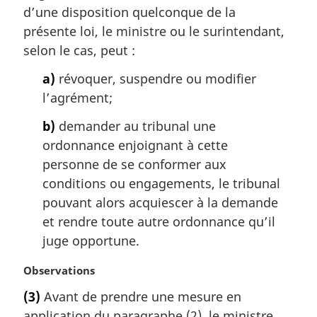
d’une disposition quelconque de la
i
présente loi, le ministre ou le surintendant,
n
a
selon le cas, peut :
l
a)
révoquer, suspendre ou modifier
e
:
l’agrément;
b)
demander au tribunal une
ordonnance enjoignant à cette
personne de se conformer aux
conditions ou engagements, le tribunal
pouvant alors acquiescer à la demande
et rendre toute autre ordonnance qu’il
juge opportune.
N
Observations
o
(3)
Avant de prendre une mesure en
t
application du paragraphe (2), le ministre