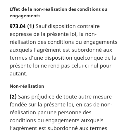
N
Effet de la non-réalisation des conditions ou
o
engagements
t
973.04
(1)
Sauf disposition contraire
e
expresse de la présente loi, la non-
m
a
réalisation des conditions ou engagements
r
auxquels l’agrément est subordonné aux
g
termes d’une disposition quelconque de la
i
présente loi ne rend pas celui-ci nul pour
n
autant.
a
l
N
Non-réalisation
e
o
:
(2)
Sans préjudice de toute autre mesure
t
fondée sur la présente loi, en cas de non-
e
m
réalisation par une personne des
a
conditions ou engagements auxquels
r
l’agrément est subordonné aux termes
g