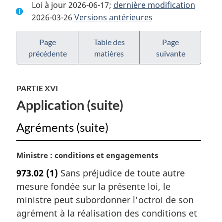
Loi à jour 2026-06-17;
complet
:
dernière modification
complet
2026-03-26
Versions antérieures
:
Loi
:
Loi
sur
Loi
sur
les
sur
Page
Table des
Page
précédente
matières
suivante
les
banques
les
banques
banques
PARTIE XVI
Application (suite)
Agréments (suite)
N
Ministre : conditions et engagements
o
973.02
(1)
Sans préjudice de toute autre
t
mesure fondée sur la présente loi, le
e
m
ministre peut subordonner l’octroi de son
a
agrément à la réalisation des conditions et
r