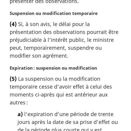
présenter des observations.
g
i
N
Suspension ou modification temporaire
n
o
a
(4)
Si, à son avis, le délai pour la
t
l
présentation des observations pourrait être
e
e
m
préjudiciable à l’intérêt public, le ministre
:
a
peut, temporairement, suspendre ou
r
modifier son agrément.
g
i
N
Expiration : suspension ou modification
n
o
a
(5)
La suspension ou la modification
t
l
temporaire cesse d’avoir effet à celui des
e
e
m
moments ci-après qui est antérieur aux
:
a
autres :
r
g
a)
l’expiration d’une période de trente
i
jours après la date de sa prise d’effet ou
n
de la période plus courte qui y est