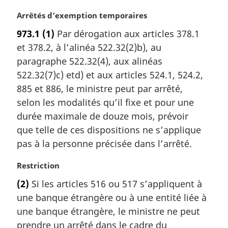
a
N
Arrêtés d’exemption temporaires
l
o
e
973.1
(1)
Par dérogation aux articles 378.1
t
:
et 378.2, à l’alinéa 522.32(2)b), au
e
m
paragraphe 522.32(4), aux alinéas
a
522.32(7)c) etd) et aux articles 524.1, 524.2,
r
885 et 886, le ministre peut par arrêté,
g
selon les modalités qu’il fixe et pour une
i
durée maximale de douze mois, prévoir
n
a
que telle de ces dispositions ne s’applique
l
pas à la personne précisée dans l’arrêté.
e
:
N
Restriction
o
(2)
Si les articles 516 ou 517 s’appliquent à
t
une banque étrangère ou à une entité liée à
e
m
une banque étrangère, le ministre ne peut
a
prendre un arrêté dans le cadre du