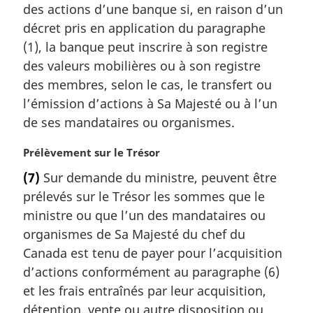
a
des actions d’une banque si, en raison d’un
l
décret pris en application du paragraphe
e
(1), la banque peut inscrire à son registre
:
des valeurs mobilières ou à son registre
des membres, selon le cas, le transfert ou
l’émission d’actions à Sa Majesté ou à l’un
de ses mandataires ou organismes.
N
Prélèvement sur le Trésor
o
(7)
Sur demande du ministre, peuvent être
t
prélevés sur le Trésor les sommes que le
e
m
ministre ou que l’un des mandataires ou
a
organismes de Sa Majesté du chef du
r
Canada est tenu de payer pour l’acquisition
g
d’actions conformément au paragraphe (6)
i
et les frais entraînés par leur acquisition,
n
a
détention, vente ou autre disposition ou