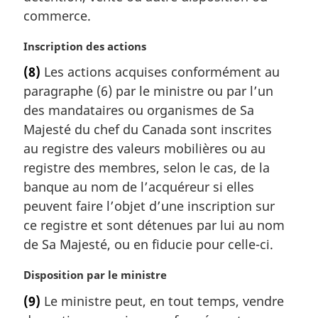
l
commerce.
e
:
N
Inscription des actions
o
(8)
Les actions acquises conformément au
t
paragraphe (6) par le ministre ou par l’un
e
m
des mandataires ou organismes de Sa
a
Majesté du chef du Canada sont inscrites
r
au registre des valeurs mobilières ou au
g
registre des membres, selon le cas, de la
i
banque au nom de l’acquéreur si elles
n
a
peuvent faire l’objet d’une inscription sur
l
ce registre et sont détenues par lui au nom
e
de Sa Majesté, ou en fiducie pour celle-ci.
:
N
Disposition par le ministre
o
(9)
Le ministre peut, en tout temps, vendre
t