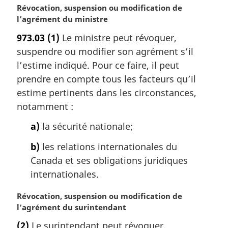
e
N
Révocation, suspension ou modification de
:
o
l’agrément du ministre
t
973.03
(1)
Le ministre peut révoquer,
e
suspendre ou modifier son agrément s’il
m
a
l’estime indiqué. Pour ce faire, il peut
r
prendre en compte tous les facteurs qu’il
g
estime pertinents dans les circonstances,
i
notamment :
n
a
a)
la sécurité nationale;
l
e
b)
les relations internationales du
:
Canada et ses obligations juridiques
internationales.
N
Révocation, suspension ou modification de
o
l’agrément du surintendant
t
(2)
Le surintendant peut révoquer,