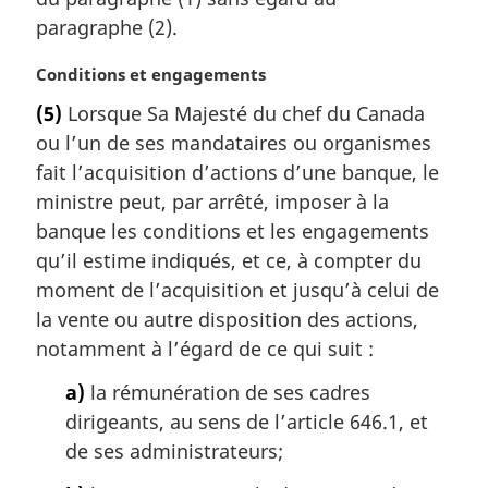
r
paragraphe (2).
g
i
N
Conditions et engagements
n
o
(5)
Lorsque Sa Majesté du chef du Canada
a
t
l
ou l’un de ses mandataires ou organismes
e
e
m
fait l’acquisition d’actions d’une banque, le
:
a
ministre peut, par arrêté, imposer à la
r
banque les conditions et les engagements
g
qu’il estime indiqués, et ce, à compter du
i
moment de l’acquisition et jusqu’à celui de
n
a
la vente ou autre disposition des actions,
l
notamment à l’égard de ce qui suit :
e
:
a)
la rémunération de ses cadres
dirigeants, au sens de l’article 646.1, et
de ses administrateurs;