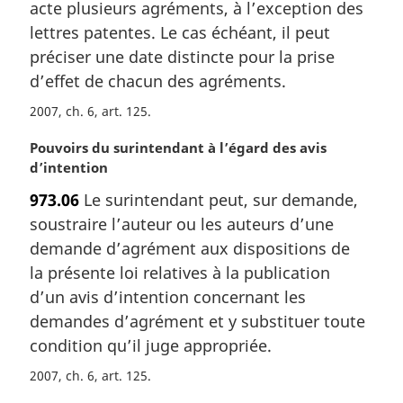
m
acte plusieurs agréments, à l’exception des
a
lettres patentes. Le cas échéant, il peut
r
préciser une date distincte pour la prise
g
d’effet de chacun des agréments.
i
n
2007, ch. 6, art. 125
a
l
N
Pouvoirs du surintendant à l’égard des avis
e
o
d’intention
:
t
973.06
Le surintendant peut, sur demande,
e
soustraire l’auteur ou les auteurs d’une
m
a
demande d’agrément aux dispositions de
r
la présente loi relatives à la publication
g
d’un avis d’intention concernant les
i
demandes d’agrément et y substituer toute
n
condition qu’il juge appropriée.
a
l
2007, ch. 6, art. 125
e