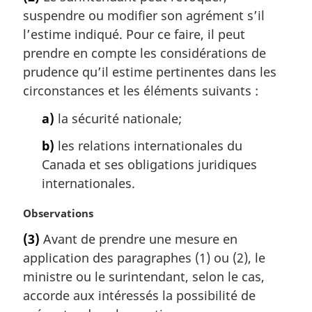
e
suspendre ou modifier son agrément s’il
m
a
l’estime indiqué. Pour ce faire, il peut
r
prendre en compte les considérations de
g
prudence qu’il estime pertinentes dans les
i
circonstances et les éléments suivants :
n
a
a)
la sécurité nationale;
l
e
b)
les relations internationales du
:
Canada et ses obligations juridiques
internationales.
N
Observations
o
(3)
Avant de prendre une mesure en
t
application des paragraphes (1) ou (2), le
e
m
ministre ou le surintendant, selon le cas,
a
accorde aux intéressés la possibilité de
r