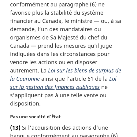
m
conformément au paragraphe (6) ne
a
favorise plus la stabilité du système
r
financier au Canada, le ministre — ou, à sa
g
demande, l’un des mandataires ou
i
organismes de Sa Majesté du chef du
n
a
Canada — prend les mesures qu’il juge
l
indiquées dans les circonstances pour
e
vendre les actions ou en disposer
:
autrement. La
Loi sur les biens de surplus de
la Couronne
ainsi que l’article 61 de la
Loi
sur la gestion des finances publiques
ne
s’appliquent pas à une telle vente ou
disposition.
N
Pas une société d’État
o
(13)
Si l’acquisition des actions d’une
t
banque conformément au paragraphe (6)
e