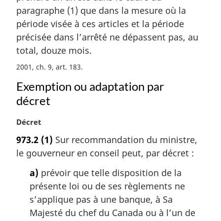
r
paragraphe (1) que dans la mesure où la
g
période visée à ces articles et la période
i
précisée dans l’arrêté ne dépassent pas, au
n
a
total, douze mois.
l
2001, ch. 9, art. 183
e
:
Exemption ou adaptation par
décret
N
Décret
o
973.2
(1)
Sur recommandation du ministre,
t
le gouverneur en conseil peut, par décret :
e
m
a)
prévoir que telle disposition de la
a
présente loi ou de ses règlements ne
r
g
s’applique pas à une banque, à Sa
i
Majesté du chef du Canada ou à l’un de
n