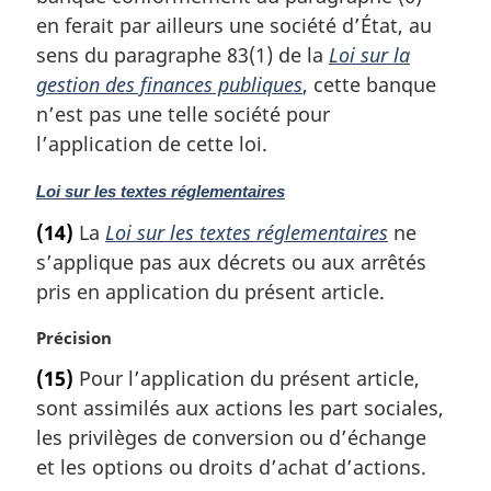
m
en ferait par ailleurs une société d’État, au
a
sens du paragraphe 83(1) de la
Loi sur la
r
gestion des finances publiques
, cette banque
g
n’est pas une telle société pour
i
l’application de cette loi.
n
a
N
l
Loi sur les textes réglementaires
o
e
(14)
La
Loi sur les textes réglementaires
ne
t
:
s’applique pas aux décrets ou aux arrêtés
e
m
pris en application du présent article.
a
r
N
Précision
g
o
(15)
Pour l’application du présent article,
i
t
sont assimilés aux actions les part sociales,
n
e
a
m
les privilèges de conversion ou d’échange
l
a
et les options ou droits d’achat d’actions.
e
r