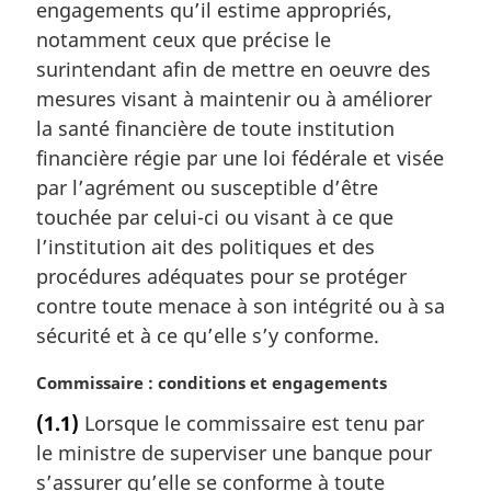
engagements qu’il estime appropriés,
g
notamment ceux que précise le
i
surintendant afin de mettre en oeuvre des
n
a
mesures visant à maintenir ou à améliorer
l
la santé financière de toute institution
e
financière régie par une loi fédérale et visée
:
par l’agrément ou susceptible d’être
touchée par celui-ci ou visant à ce que
l’institution ait des politiques et des
procédures adéquates pour se protéger
contre toute menace à son intégrité ou à sa
sécurité et à ce qu’elle s’y conforme.
N
Commissaire : conditions et engagements
o
(1.1)
Lorsque le commissaire est tenu par
t
le ministre de superviser une banque pour
e
m
s’assurer qu’elle se conforme à toute