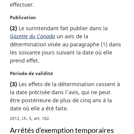
effectuer.
N
Publication
o
(2)
Le surintendant fait publier dans la
t
Gazette du Canada
un avis de la
e
m
détermination visée au paragraphe (1) dans
a
les soixante jours suivant la date où elle
r
prend effet.
g
i
N
Période de validité
n
o
a
(3)
Les effets de la détermination cessent à
t
l
la date précisée dans l’avis, qui ne peut
e
e
m
être postérieure de plus de cinq ans à la
:
a
date où elle a été faite.
r
2012, ch. 5, art. 102
g
i
Arrêtés d’exemption temporaires
n