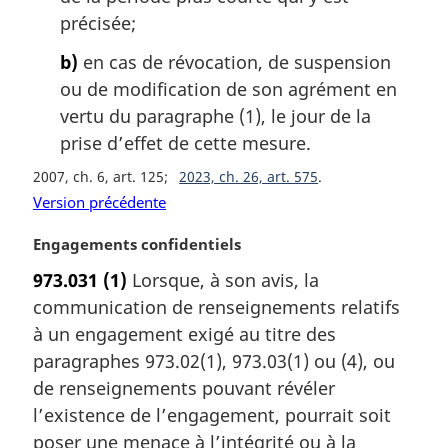
a
précisée;
l
e
b)
en cas de révocation, de suspension
:
ou de modification de son agrément en
vertu du paragraphe (1), le jour de la
prise d’effet de cette mesure.
2007, ch. 6, art. 125
2023, ch. 26, art. 575
Version précédente
N
Engagements confidentiels
o
973.031
(1)
Lorsque, à son avis, la
t
communication de renseignements relatifs
e
m
à un engagement exigé au titre des
a
paragraphes 973.02(1), 973.03(1) ou (4), ou
r
de renseignements pouvant révéler
g
l’existence de l’engagement, pourrait soit
i
poser une menace à l’intégrité ou à la
n