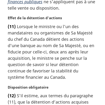
finances publiques
ne s’appliquent pas à une
:
telle vente ou disposition.
N
Effet de la détention d’actions
o
(11)
Lorsque le ministre ou l’un des
t
mandataires ou organismes de Sa Majesté
e
m
du chef du Canada détient des actions
a
d’une banque au nom de Sa Majesté, ou en
r
fiducie pour celle-ci, deux ans après leur
g
acquisition, le ministre se penche sur la
i
question de savoir si leur détention
n
a
continue de favoriser la stabilité du
l
système financier au Canada.
e
:
N
Disposition obligatoire
o
(12)
S’il estime, aux termes du paragraphe
t
(11), que la détention d’actions acquises
e