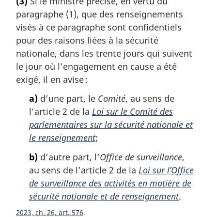
(3)
Si le ministre précise, en vertu du
t
:
paragraphe (1), que des renseignements
e
m
visés à ce paragraphe sont confidentiels
a
pour des raisons liées à la sécurité
r
nationale, dans les trente jours qui suivent
g
le jour où l’engagement en cause a été
i
exigé, il en avise :
n
a
a)
d’une part, le
Comité
, au sens de
l
l’article 2 de la
Loi sur le Comité des
e
:
parlementaires sur la sécurité nationale et
le renseignement
;
b)
d’autre part, l’
Office de surveillance
,
au sens de l’article 2 de la
Loi sur l’Office
de surveillance des activités en matière de
sécurité nationale et de renseignement
.
2023, ch. 26, art. 576