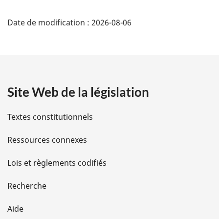
D
Date de modification :
2026-08-06
é
t
a
Site Web de la législation
i
l
Textes constitutionnels
s
Ressources connexes
d
Lois et règlements codifiés
e
Recherche
l
Aide