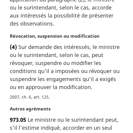
e
m
ou le surintendant, selon le cas, accorde
a
aux intéressés la possibilité de présenter
r
des observations.
g
i
N
Révocation, suspension ou modification
n
o
a
(4)
Sur demande des intéressés, le ministre
t
l
ou le surintendant, selon le cas, peut
e
e
m
révoquer, suspendre ou modifier les
:
a
conditions qu’il a imposées ou révoquer ou
r
suspendre les engagements qu’il a exigés
g
ou en approuver la modification.
i
n
2007, ch. 6, art. 125
a
l
N
Autres agréments
e
o
973.05
Le ministre ou le surintendant peut,
:
t
s’il l’estime indiqué, accorder en un seul
e