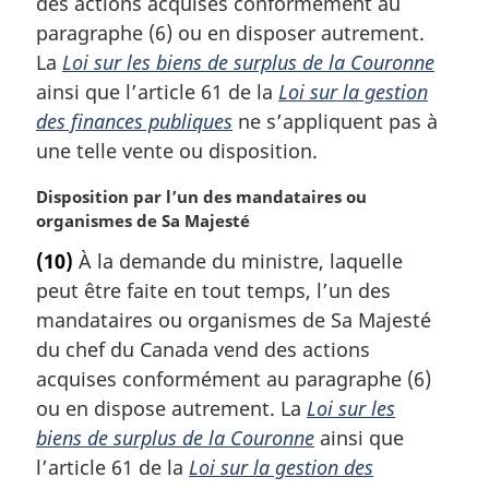
des actions acquises conformément au
e
m
paragraphe (6) ou en disposer autrement.
a
La
Loi sur les biens de surplus de la Couronne
r
ainsi que l’article 61 de la
Loi sur la gestion
g
des finances publiques
ne s’appliquent pas à
i
une telle vente ou disposition.
n
a
N
Disposition par l’un des mandataires ou
l
o
organismes de Sa Majesté
e
t
:
(10)
À la demande du ministre, laquelle
e
peut être faite en tout temps, l’un des
m
a
mandataires ou organismes de Sa Majesté
r
du chef du Canada vend des actions
g
acquises conformément au paragraphe (6)
i
ou en dispose autrement. La
Loi sur les
n
biens de surplus de la Couronne
ainsi que
a
l
l’article 61 de la
Loi sur la gestion des
e