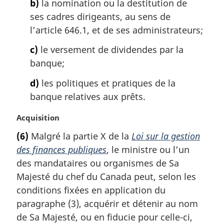
b)
la nomination ou la destitution de
ses cadres dirigeants, au sens de
l’article 646.1, et de ses administrateurs;
c)
le versement de dividendes par la
banque;
d)
les politiques et pratiques de la
banque relatives aux prêts.
N
Acquisition
o
(6)
Malgré la partie X de la
Loi sur la gestion
t
des finances publiques
, le ministre ou l’un
e
m
des mandataires ou organismes de Sa
a
Majesté du chef du Canada peut, selon les
r
conditions fixées en application du
g
paragraphe (3), acquérir et détenir au nom
i
de Sa Majesté, ou en fiducie pour celle-ci,
n