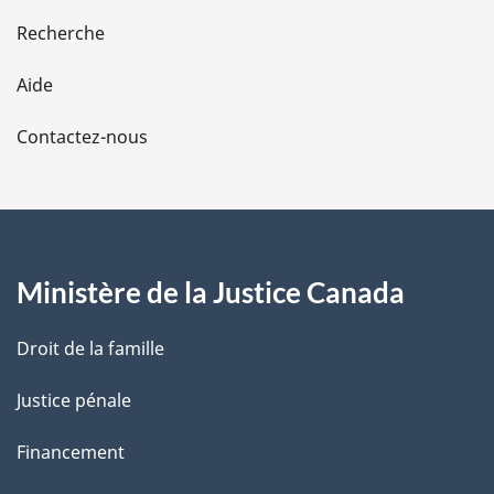
e
Recherche
l
Aide
a
Contactez-nous
p
a
g
Ministère de la Justice Canada
e
Droit de la famille
Justice pénale
Financement