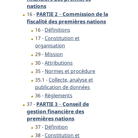
nations
-
Commission de la
16 -
PARTIE 2
fiscalité des premières nations
16 -
Définitions
17 -
Constitution et
organisation
29 -
Mission
30 -
Attributions
35 -
Normes et procédure
35.1 -
Collecte, analyse et
publication de données
36 -
Règlements
-
Conseil de
37 -
PARTIE 3
gestion financière des
premières nations
37 -
Définition
38 -
Constitution et