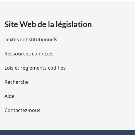
t
a
Site Web de la législation
i
l
Textes constitutionnels
s
Ressources connexes
d
Lois et règlements codifiés
e
Recherche
l
Aide
a
Contactez-nous
p
a