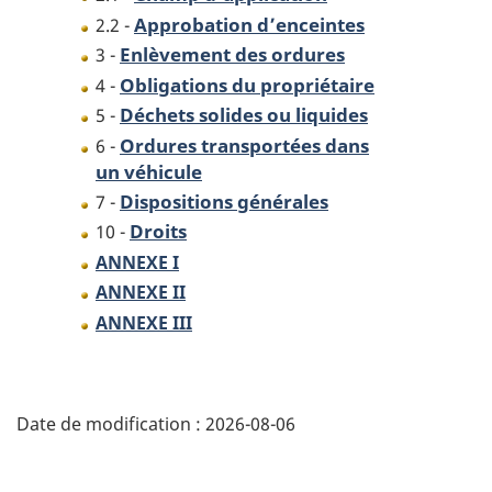
Approbation d’enceintes
2.2 -
Enlèvement des ordures
3 -
Obligations du propriétaire
4 -
Déchets solides ou liquides
5 -
Ordures transportées dans
6 -
un véhicule
Dispositions générales
7 -
Droits
10 -
ANNEXE I
ANNEXE II
ANNEXE III
D
Date de modification :
2026-08-06
é