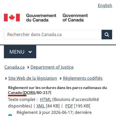
Language
English
Passer
Passer
Passer
au
à
à
selection
contenu
«
la
principal
À
version
propos
HTML
Recherche
R
Rec
de
simplifiée
d
ce
C
Menu
site
MENU
PRINCIPAL
You
Canada.ca
Department of Justice
are
Site Web de la législation
Règlements codifiés
here:
Règlement sur les ordures dans les parcs nationaux du
Canada (
DORS
/80-217)
Texte complet :
HTML
Texte
(Boutons d’accessibilité
disponibles) |
XML
Texte
[84 KB]
complet
|
PDF
Texte
[195 KB]
Règlement à jour 2026-06-17; dernière
complet
:
complet