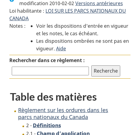
modification 2010-02-02
:
Règlement
Versions antérieures
:
Loi habilitante :
LOI SUR LES PARCS NATIONAUX DU
Règlement
sur
Règlement
CANADA
sur
les
sur
Notes :
Voir les dispositions d'entrée en vigueur
les
ordures
les
et les notes, le cas échéant.
ordures
dans
ordures
Les dispositions ombrées ne sont pas en
dans
les
dans
vigueur.
les
Aide
parcs
les
parcs
nationaux
parcs
Rechercher dans ce règlement :
nationaux
du
nationaux
du
Canada
du
Canada
Canada
Table des matières
Règlement sur les ordures dans les
parcs nationaux du Canada
Définitions
2 -
Champ d’application
2.1 -