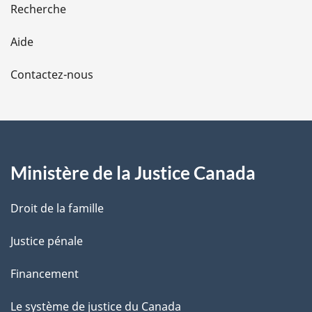
e
Recherche
l
Aide
a
Contactez-nous
p
a
g
Ministère de la Justice Canada
e
Droit de la famille
Justice pénale
Financement
Le système de justice du Canada