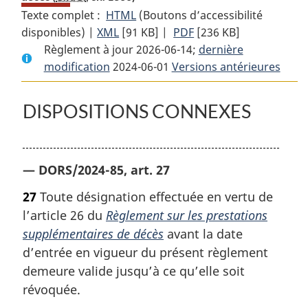
Texte complet :
HTML
Texte
(Boutons d’accessibilité
disponibles) |
XML
Texte
[91 KB]
complet
|
PDF
Texte
[236 KB]
Règlement à jour 2026-06-14;
complet
:
complet
dernière
modification
2024-06-01
:
Règlement
Versions antérieures
:
Règlement
sur
Règlement
sur
les
sur
DISPOSITIONS CONNEXES
les
prestations
les
prestations
supplémentaires
prestations
supplémentaires
de
supplémentaires
— DORS/2024-85, art. 27
de
décès
de
décès
décès
27
Toute désignation effectuée en vertu de
l’article 26 du
Règlement sur les prestations
supplémentaires de décès
avant la date
d’entrée en vigueur du présent règlement
demeure valide jusqu’à ce qu’elle soit
révoquée.