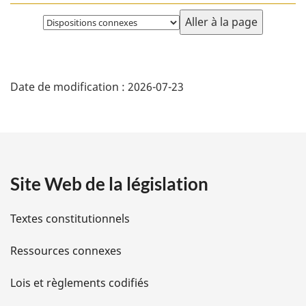
Choisissez
la
page
D
Date de modification :
2026-07-23
é
t
a
Site Web de la législation
i
l
Textes constitutionnels
s
Ressources connexes
d
Lois et règlements codifiés