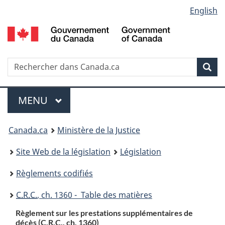
Language
English
Passer
Passer
Passer
au
à
à
selection
contenu
«
la
principal
À
version
propos
HTML
Recherche
R
Rec
de
simplifiée
d
ce
C
Menu
site
MENU
PRINCIPAL
You
Canada.ca
Ministère de la Justice
are
Site Web de la législation
Législation
here:
Règlements codifiés
C.R.C.
, ch. 1360 - Table des matières
Règlement sur les prestations supplémentaires de
décès (
C.R.C.
, ch. 1360)