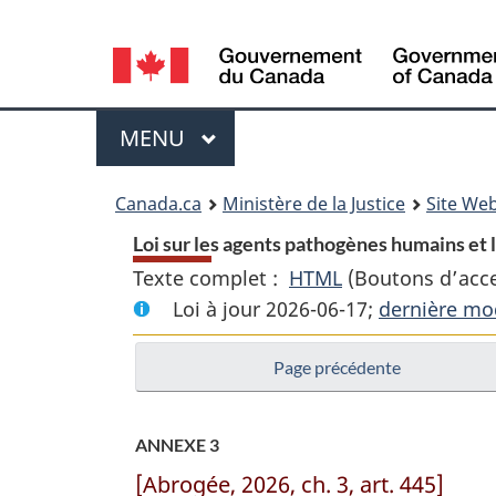
Language
selection
Menu
MENU
PRINCIPAL
You
Canada.ca
Ministère de la Justice
Site Web
are
Loi sur les agents pathogènes humains et l
Texte complet :
HTML
Texte
(Boutons d’acces
here:
Loi à jour 2026-06-17;
complet
dernière mod
:
Page précédente
Loi
sur
les
ANNEXE 3
agents
[Abrogée, 2026, ch. 3, art. 445]
pathogènes