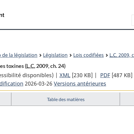
Passer
Passer
Passer
au
à
à
Recherche
contenu
«
la
principal
À
version
propos
HTML
de
simplifiée
ce
 de la législation
Législation
Lois codifiées
L.C.
2009, c
site
es toxines (
L.C.
2009, ch. 24)
sibilité disponibles) |
XML
Texte
[230 KB]
|
PDF
Texte
[487 KB]
ification
2026-03-26
Versions antérieures
complet
complet
:
:
Table des matières
Loi
Loi
sur
sur
les
les
agents
agents
pathogènes
pathogè