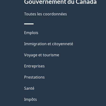
Gouvernement du Canada
e
Toutes les coordonnées
Thèmes
Emplois
et
Immigration et citoyenneté
sujets
Voyage et tourisme
Entreprises
Prestations
Santé
Impôts