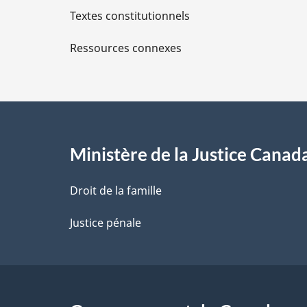
Textes constitutionnels
l
Ressources connexes
s
d
e
l
Ministère de la Justice Canad
a
Droit de la famille
p
Justice pénale
a
g