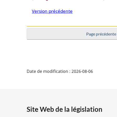
humains
Version précédente
et
les
toxines
Page précédente
D
Date de modification :
2026-08-06
é
t
a
Site Web de la législation
i