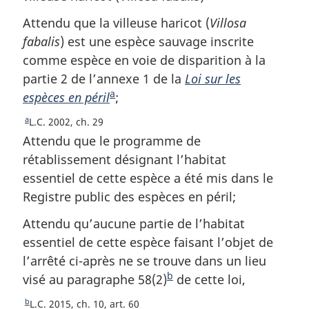
Attendu que la villeuse haricot (
Villosa
fabalis
) est une espèce sauvage inscrite
comme espèce en voie de disparition à la
partie 2 de l’annexe 1 de la
Loi sur les
a
espèces en péril
N
;
o
a
R
L.C. 2002, ch. 29
t
e
Attendu que le programme de
e
t
rétablissement désignant l’habitat
o
d
essentiel de cette espèce a été mis dans le
u
e
Registre public des espèces en péril;
r
b
à
Attendu qu’aucune partie de l’habitat
a
l
essentiel de cette espèce faisant l’objet de
a
s
r
l’arrêté ci-après ne se trouve dans un lieu
d
é
b
visé au paragraphe 58(2)
N
de cette loi,
e
f
o
p
b
R
L.C. 2015, ch. 10, art. 60
é