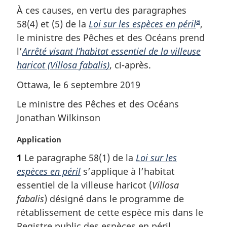
t
a
e
r
À ces causes, en vertu des paragraphes
e
t
e
g
a
58(4) et (5) de la
Loi sur les espèces en péril
N
,
o
n
d
e
le ministre des Pêches et des Océans prend
o
u
c
e
l’
Arrêté visant l’habitat essentiel de la villeuse
t
r
e
b
à
d
haricot (
Villosa fabalis
)
, ci-après.
e
a
l
e
d
Ottawa, le 6 septembre 2019
a
l
s
e
r
a
d
Le ministre des Pêches et des Océans
b
é
n
e
Jonathan Wilkinson
a
f
o
p
é
t
s
N
Application
a
r
e
d
o
e
d
g
1
Le paragraphe 58(1) de la
Loi sur les
e
t
n
e
e
espèces en péril
s’applique à l’habitat
e
p
c
b
m
essentiel de la villeuse haricot (
Villosa
e
a
a
a
d
s
fabalis
) désigné dans le programme de
g
r
e
d
rétablissement de cette espèce mis dans le
e
g
l
e
Registre public des espèces en péril.