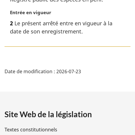
i
a
p
n
n
a
N
Entrée en vigueur
a
o
g
o
l
t
e
2
Le présent arrêté entre en vigueur à la
t
e
e
date de son enregistrement.
e
:
d
m
e
a
b
r
a
g
D
s
i
d
Date de modification :
2026-07-23
n
é
e
a
p
l
t
a
e
g
:
a
e
Site Web de la législation
i
l
Textes constitutionnels