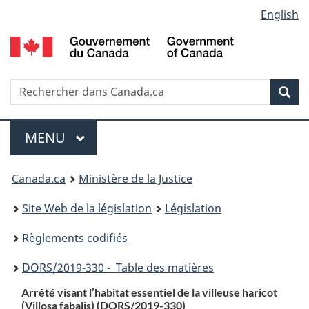
Language
English
Passer
Passer
Passer
au
à
à
selection
contenu
«
la
principal
À
version
propos
HTML
Recherche
R
Rec
de
simplifiée
d
ce
C
Menu
site
MENU
PRINCIPAL
You
Canada.ca
Ministère de la Justice
are
Site Web de la législation
Législation
here:
Règlements codifiés
DORS
/2019-330 - Table des matières
Arrêté visant l’habitat essentiel de la villeuse haricot
(Villosa fabalis) (
DORS
/2019-330)