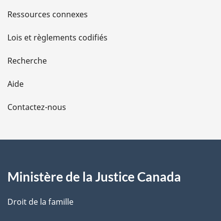
s
Ressources connexes
d
Lois et règlements codifiés
e
Recherche
l
Aide
a
Contactez-nous
p
a
g
Ministère de la Justice Canada
e
Droit de la famille