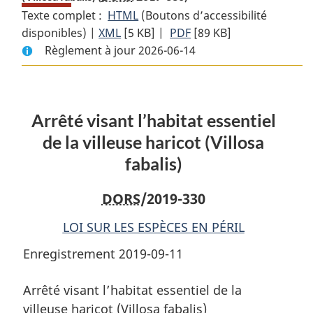
Texte complet :
HTML
Texte
(Boutons d’accessibilité
disponibles) |
XML
Texte
[5 KB]
complet
|
PDF
Texte
[89 KB]
Règlement à jour 2026-06-14
complet
:
complet
:
Arrêté
:
Arrêté
visant
Arrêté
visant
l’habitat
visant
Arrêté visant l’habitat essentiel
l’habitat
essentiel
l’habitat
essentiel
de
essentiel
de la villeuse haricot (Villosa
de
la
de
fabalis)
la
villeuse
la
villeuse
haricot
villeuse
DORS
/2019-330
haricot
(Villosa
haricot
(Villosa
fabalis)
(Villosa
LOI SUR LES ESPÈCES EN PÉRIL
fabalis)
fabalis)
Enregistrement 2019-09-11
Arrêté visant l’habitat essentiel de la
villeuse haricot (Villosa fabalis)