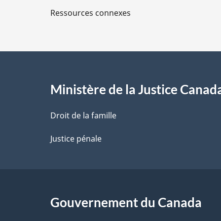
g
Ressources connexes
e
s
d
e
l
Ministère de la Justice Canad
a
Droit de la famille
p
Justice pénale
a
g
Gouvernement du Canada
e