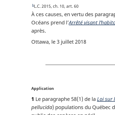
o
l
b
R
L.C. 2015, ch. 10, art. 60
a
t
e
À ces causes, en vertu des paragrap
r
t
e
Océans prend l’
Arrêté visant l’hab
é
o
d
après.
f
u
e
é
r
Ottawa, le 3 juillet 2018
r
b
à
e
l
a
n
a
s
c
r
d
e
é
d
f
e
e
é
p
l
N
Application
r
a
o
a
e
1
Le paragraphe 58(1) de la
Loi sur 
t
n
g
n
e
pellucida
) populations du Québec d
o
c
e
m
t