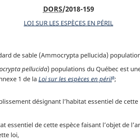
DORS
/2018-159
dard
dard
de
de
LOI SUR LES ESPÈCES EN PÉRIL
sable
sable
(Ammocrypta
(Ammocryp
pellucida)
pellucida)
populations
population
du dard de sable (Ammocrypta pellucida) populati
du
du
crypta pellucida
) populations du Québec est un
Québec
Québec
a
annexe 1 de la
Loi sur les espèces en péril
N
;
o
t
issement désignant l’habitat essentiel de cette 
e
d
t essentiel de cette espèce faisant l’objet de l’a
e
tte loi,
b