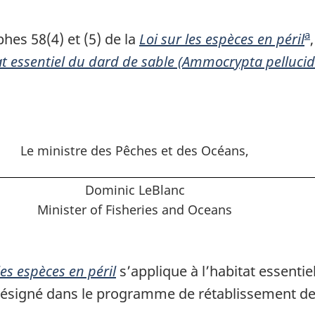
a
a
hes 58(4) et (5) de la
Loi sur les espèces en péril
N
s
itat essentiel du dard de sable (Ammocrypta pelluc
o
d
t
e
e
p
d
a
e
Le ministre des Pêches et des Océans,
g
b
e
Dominic LeBlanc
a
Minister of Fisheries and Oceans
s
d
e
les espèces en péril
s’applique à l’habitat essentie
p
ésigné dans le programme de rétablissement de 
a