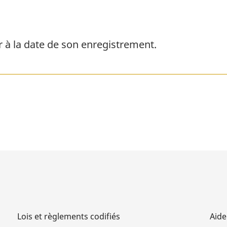
g
e
r à la date de son enregistrement.
Lois et règlements codifiés
Aide