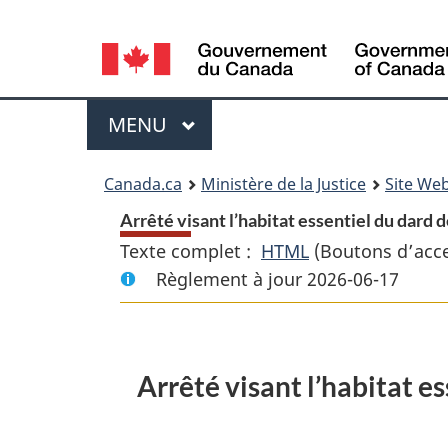
Language
selection
Menu
MENU
PRINCIPAL
You
Canada.ca
Ministère de la Justice
Site Web
are
Arrêté visant l’habitat essentiel du dard
Texte complet :
HTML
Texte
(Boutons d’acces
here:
Règlement à jour 2026-06-17
complet
:
Arrêté
visant
Arrêté visant l’habitat 
l’habitat
essentiel
du