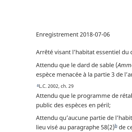
dard
de
sable
(Ammocrypta
Enregistrement 2018-07-06
pellucida)
populations
Arrêté visant l’habitat essentiel 
du
Attendu que le dard de sable (
Ammo
Québec
espèce menacée à la partie 3 de l’
a
R
L.C. 2002, ch. 29
e
Attendu que le programme de rétabl
t
public des espèces en péril;
o
u
Attendu qu’aucune partie de l’habita
r
b
lieu visé au paragraphe 58(2)
N
de ce
à