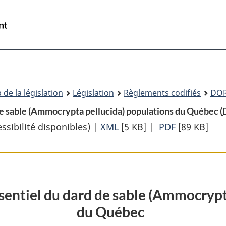
Passer
Passer
Passer
au
à
à
Recherche
contenu
«
la
principal
À
version
propos
HTML
de
simplifiée
ce
 de la législation
Législation
Règlements codifiés
DO
site
 de sable (Ammocrypta pellucida) populations du Québec (
sibilité disponibles) |
XML
Texte
[5 KB]
|
PDF
Texte
[89 KB]
complet
complet
:
:
Arrêté
Arrêté
visant
visant
essentiel du dard de sable (Ammocryp
l’habitat
l’habitat
du Québec
essentiel
essentiel
du
du