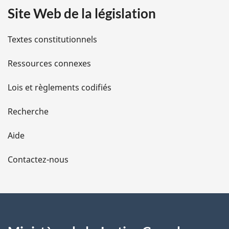
Site Web de la législation
i
l
Textes constitutionnels
s
Ressources connexes
d
Lois et règlements codifiés
e
Recherche
l
Aide
a
Contactez-nous
p
a
g