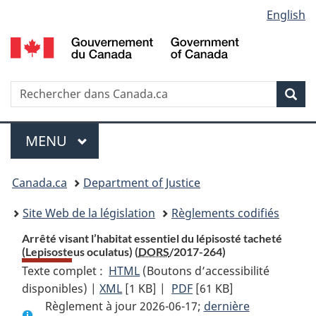
Language
English
Passer
Passer
Passer
au
à
à
selection
contenu
«
la
principal
À
version
propos
HTML
Recherche
R
Rec
de
simplifiée
d
ce
C
Menu
site
MENU
PRINCIPAL
You
Canada.ca
Department of Justice
are
Site Web de la législation
Règlements codifiés
here:
Arrêté visant l’habitat essentiel du lépisosté tacheté
(Lepisosteus oculatus) (
DORS
/2017-264)
Texte complet :
HTML
Texte
(Boutons d’accessibilité
disponibles) |
XML
Texte
[1 KB]
complet
|
PDF
Texte
[61 KB]
Règlement à jour 2026-06-17;
complet
:
complet
dernière