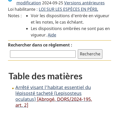
modification
2024-09-25
:
Arrêté
Versions antérieures
:
Loi habilitante :
LOI SUR LES ESPÈCES EN PÉRIL
Arrêté
visant
Arrêté
Notes :
Voir les dispositions d'entrée en vigueur
visant
l’habitat
visant
et les notes, le cas échéant.
l’habitat
essentiel
l’habitat
Les dispositions ombrées ne sont pas en
essentiel
du
essentiel
vigueur.
du
Aide
lépisosté
du
lépisosté
tacheté
lépisosté
Rechercher dans ce règlement :
tacheté
(Lepisosteus
tacheté
(Lepisosteus
oculatus)
(Lepisosteus
oculatus)
oculatus)
Table des matières
Arrêté visant l’habitat essentiel du
lépisosté tacheté (Lepisosteus
oculatus)
[Abrogé, DORS/2024-195,
art. 2]