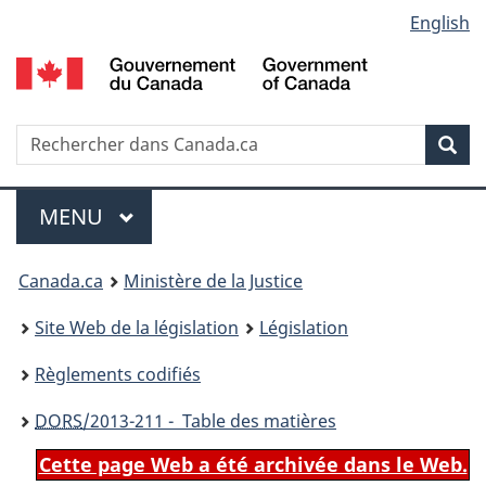
Language
English
Passer
Passer
Passer
au
à
à
selection
contenu
«
la
principal
À
version
propos
HTML
Recherche
R
Rec
de
simplifiée
d
ce
C
Menu
site
MENU
PRINCIPAL
You
Canada.ca
Ministère de la Justice
are
Site Web de la législation
Législation
here:
Règlements codifiés
DORS
/2013-211 - Table des matières
Cette page Web a été archivée dans le Web.