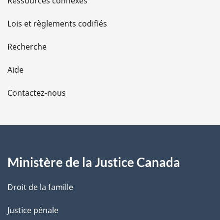
Ressources connexes
c
e
d
d
Lois et règlements codifiés
e
e
l
Recherche
a
l
n
Aide
o
a
t
Contactez-nous
e
p
d
a
e
b
g
a
s
Ministère de la Justice Canada
e
d
e
p
Droit de la famille
a
g
Justice pénale
e