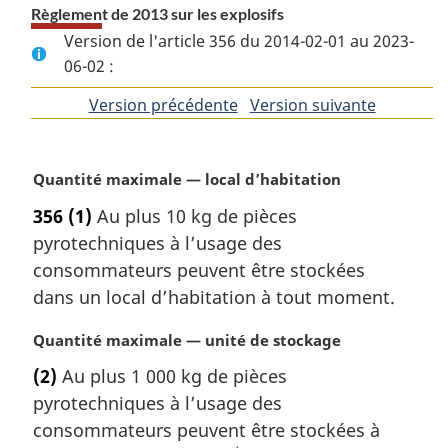
Règlement de 2013 sur les explosifs
Version de l'article 356 du 2014-02-01 au 2023-
06-02 :
Version précédente
de
Version suivante
de
l'article
l'article
N
Quantité maximale — local d’habitation
o
356
(1)
Au plus 10 kg de pièces
t
pyrotechniques à l’usage des
e
m
consommateurs peuvent être stockées
a
dans un local d’habitation à tout moment.
r
g
N
Quantité maximale — unité de stockage
i
o
(2)
Au plus 1 000 kg de pièces
n
t
a
pyrotechniques à l’usage des
e
l
m
consommateurs peuvent être stockées à
e