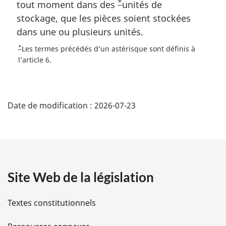
a
*
tout moment dans des
N
unités de
:
r
stockage, que les pièces soient stockées
o
g
dans une ou plusieurs unités.
t
i
e
n
*
R
Les termes précédés d’un astérisque sont définis à
a
d
e
l’article 6.
l
t
e
e
o
b
D
:
u
a
r
Date de modification :
2026-07-23
é
s
à
d
l
t
a
e
r
a
p
é
a
f
Site Web de la législation
i
g
é
r
e
l
Textes constitutionnels
e
n
s