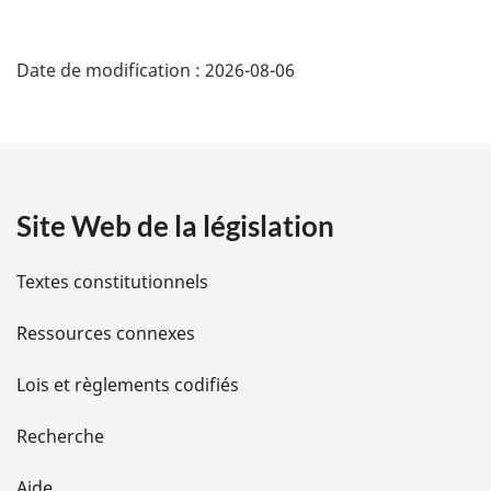
D
Date de modification :
2026-08-06
é
t
a
Site Web de la législation
i
l
Textes constitutionnels
s
Ressources connexes
d
Lois et règlements codifiés
e
Recherche
l
Aide