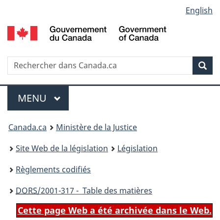
Language
English
Passer
Passer
Passer
au
à
à
selection
contenu
«
la
principal
À
version
propos
HTML
Recherche
R
Rec
de
simplifiée
d
ce
C
Menu
site
MENU
PRINCIPAL
You
Canada.ca
Ministère de la Justice
are
Site Web de la législation
Législation
here:
Règlements codifiés
DORS
/2001-317 - Table des matières
Cette page Web a été archivée dans le Web.