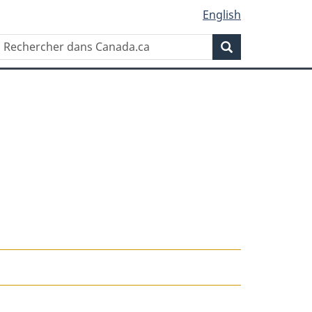
English
Rechercher
Recherche
dans
Canada.ca
ne