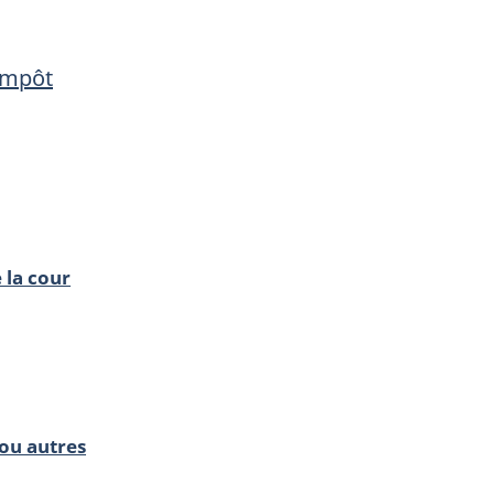
de
de
l’impôt
l’impôt
’impôt
 la cour
ou autres