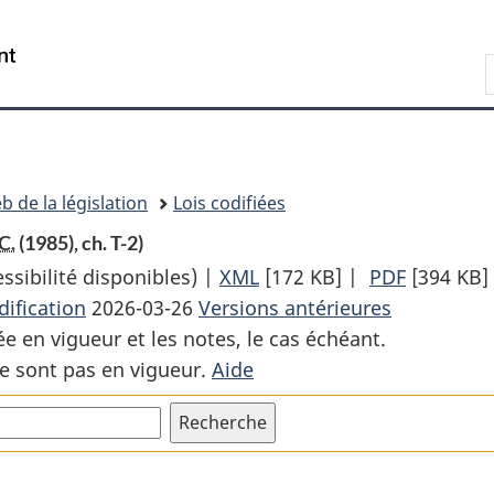
Passer
Passer
Passer
au
à
à
Recherche
contenu
«
la
principal
À
version
propos
HTML
de
simplifiée
ce
b de la législation
Lois codifiées
site
C.
(1985), ch. T-2)
sibilité disponibles) |
XML
Texte
[172 KB]
|
PDF
Texte
[394 KB]
ification
2026-03-26
Versions antérieures
complet
complet
ée en vigueur et les notes, le cas échéant.
:
:
e sont pas en vigueur.
Aide
Loi
Loi
sur
sur
la
la
Cour
Cour
canadienne
canadien