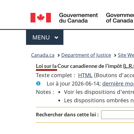
Language
selection
Menu
MENU
PRINCIPAL
You
Canada.ca
Department of Justice
Site We
are
Loi sur la Cour canadienne de l’impôt (
L.R.
Texte complet :
HTML
Texte
(Boutons d’acces
here:
Loi à jour 2026-06-14;
complet
dernière mod
Notes :
Voir les dispositions d'entr
:
Les dispositions ombrées n
Loi
sur
Rechercher dans cette loi :
la
Cour
canadienne