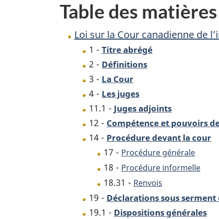
Table des matières
de
l’impôt
Loi sur la Cour canadienne de l
1 -
Titre abrégé
2 -
Définitions
3 -
La Cour
4 -
Les juges
11.1 -
Juges adjoints
12 -
Compétence et pouvoirs de
14 -
Procédure devant la cour
17 -
Procédure générale
18 -
Procédure informelle
18.31 -
Renvois
19 -
Déclarations sous serment 
19.1 -
Dispositions générales