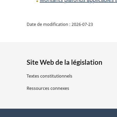
D
Date de modification :
2026-07-23
é
t
a
Site Web de la législation
i
Textes constitutionnels
l
Ressources connexes
s
d