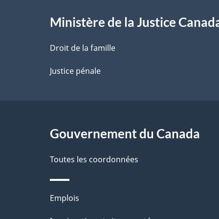
e
l
Ministère de la Justice Canad
a
Droit de la famille
p
Justice pénale
a
g
Gouvernement du Canada
e
Toutes les coordonnées
Thèmes
Emplois
et