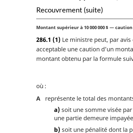
Recouvrement (suite)
N
Montant supérieur à 10 000 000 $ — caution
o
286.1
(1)
Le ministre peut, par avis
t
e
acceptable une caution d’un montan
m
montant obtenu par la formule suiv
a
r
g
i
où :
n
a
A
représente le total des montant
l
a)
soit une somme visée par u
e
:
une partie demeure impayée
b)
soit une pénalité dont la 