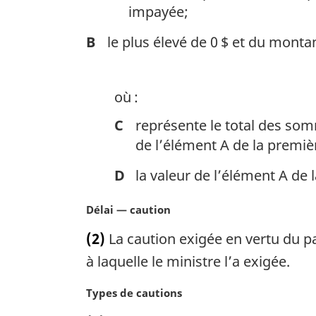
impayée;
B
le plus élevé de 0 $ et du monta
où :
C
représente le total des so
de l’élément A de la premiè
D
la valeur de l’élément A de
N
Délai — caution
o
(2)
La caution exigée en vertu du pa
t
e
à laquelle le ministre l’a exigée.
m
a
N
Types de cautions
r
o