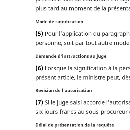
a
a
plus tard au moment de la présenta
l
r
e
g
:
N
Mode de signification
i
o
n
(5)
Pour l’application du paragraphe 
t
a
e
personne, soit par tout autre mode
l
m
e
a
:
N
Demande d’instructions au juge
r
o
(6)
Lorsque la signification à la p
g
t
i
e
présent article, le ministre peut, 
n
m
a
a
N
Révision de l’autorisation
l
r
o
(7)
Si le juge saisi accorde l’autori
e
g
t
:
i
e
six jours francs au sous-procureur
n
m
a
a
N
Délai de présentation de la requête
l