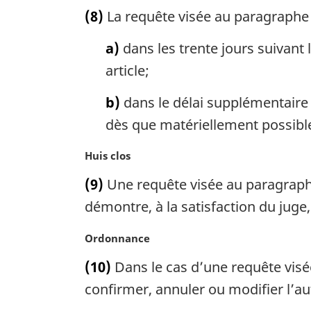
r
o
(8)
La requête visée au paragraphe (
e
g
t
:
i
e
a)
dans les trente jours suivant 
n
m
a
a
article;
l
r
e
g
b)
dans le délai supplémentaire 
:
i
dès que matériellement possibl
n
a
N
Huis clos
l
o
e
(9)
Une requête visée au paragraphe
t
:
e
démontre, à la satisfaction du juge, 
m
a
N
Ordonnance
r
o
(10)
Dans le cas d’une requête visé
g
t
i
e
confirmer, annuler ou modifier l’au
n
m