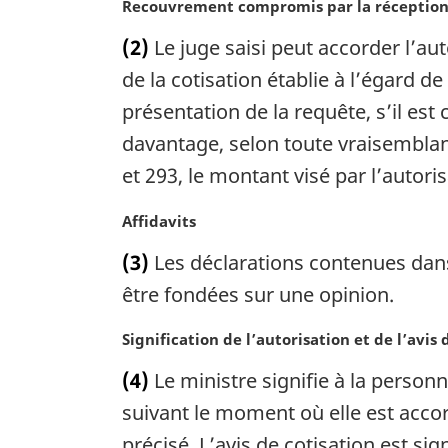
N
Recouvrement compromis par la réception 
a
o
(2)
Le juge saisi peut accorder l’au
l
t
e
e
de la cotisation établie à l’égard d
:
m
présentation de la requête, s’il es
a
davantage, selon toute vraisemblanc
r
g
et 293, le montant visé par l’autori
i
n
N
Affidavits
a
o
(3)
Les déclarations contenues dans 
l
t
e
e
être fondées sur une opinion.
:
m
a
N
Signification de l’autorisation et de l’avis 
r
o
(4)
Le ministre signifie à la person
g
t
i
e
suivant le moment où elle est accord
n
m
précisé. L’avis de cotisation est si