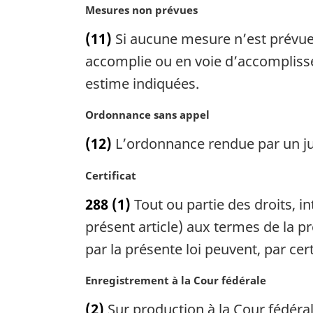
a
a
N
Mesures non prévues
l
r
o
(11)
Si aucune mesure n’est prévue 
e
g
t
:
i
e
accomplie ou en voie d’accomplisse
n
m
estime indiquées.
a
a
l
r
N
Ordonnance sans appel
e
g
o
:
i
(12)
L’ordonnance rendue par un jug
t
n
e
a
N
Certificat
m
l
o
a
288
(1)
Tout ou partie des droits, 
e
t
r
:
e
présent article) aux termes de la p
g
m
i
par la présente loi peuvent, par cert
a
n
r
a
N
Enregistrement à la Cour fédérale
g
l
o
i
(2)
Sur production à la Cour fédérale,
e
t