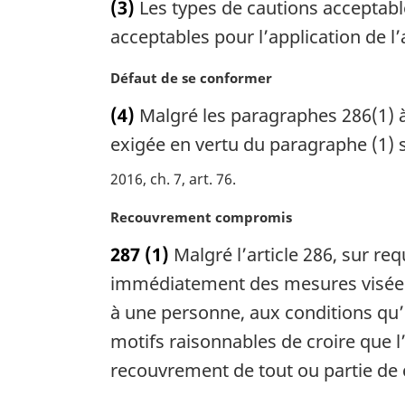
(3)
Les types de cautions acceptabl
g
t
i
e
acceptables pour l’application de l’
n
m
a
a
N
Défaut de se conformer
l
r
o
(4)
Malgré les paragraphes 286(1) à
e
g
t
:
i
e
exigée en vertu du paragraphe (1) s
n
m
2016, ch. 7, art. 76
a
a
l
r
N
Recouvrement compromis
e
g
o
:
i
287
(1)
Malgré l’article 286, sur re
t
n
e
immédiatement des mesures visées 
a
m
l
à une personne, aux conditions qu’i
a
e
motifs raisonnables de croire que l
r
:
g
recouvrement de tout ou partie de
i
n