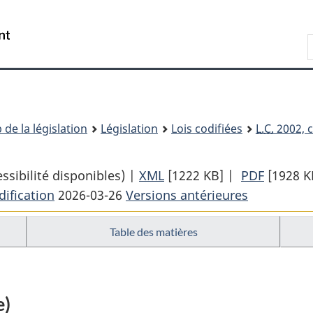
Passer
Passer
Passer
au
à
à
Recherche
contenu
«
la
principal
À
version
propos
HTML
de
simplifiée
ce
 de la législation
Législation
Lois codifiées
L.C.
2002, c
site
sibilité disponibles) |
XML
Texte
[1222 KB]
|
PDF
Texte
[1928 K
ification
2026-03-26
Versions antérieures
complet
complet
:
:
Table des matières
Loi
Loi
de
de
2001
2001
sur
sur
e)
l’accise
l’accise