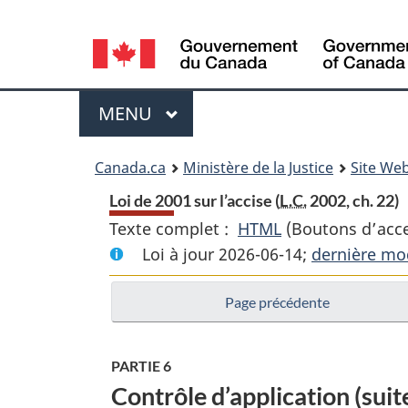
Language
selection
Menu
MENU
PRINCIPAL
You
Canada.ca
Ministère de la Justice
Site Web
are
Loi de 2001 sur l’accise (
L.C.
2002, ch. 22)
Texte complet :
HTML
Texte
(Boutons d’acces
here:
Loi à jour 2026-06-14;
complet
dernière mod
:
Page précédente
Loi
de
2001
PARTIE 6
sur
Contrôle d’application (suit
l’accise