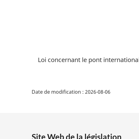
Blue
Water
Loi concernant le pont internationa
D
Date de modification :
2026-08-06
é
t
a
Site Web de la législation