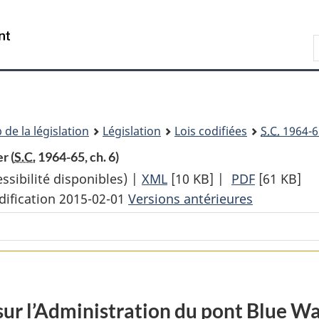
Passer
Passer
Passer
au
à
à
Recherche
contenu
«
la
principal
À
version
propos
HTML
de
simplifiée
ce
 de la législation
Législation
Lois codifiées
S.C.
1964-65
site
r (
S.C.
1964-65, ch. 6)
sibilité disponibles) |
XML
Texte
[10 KB]
|
PDF
Texte
[61 KB]
dification 2015-02-01
Versions antérieures
complet
complet
:
:
Loi
Loi
sur
sur
l’Administration
l’Administ
du
du
 sur l’Administration du pont Blue W
pont
pont