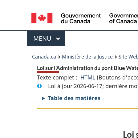
Language
selection
Menu
MENU
PRINCIPAL
You
Canada.ca
Ministère de la Justice
Site Web
are
Loi sur l’Administration du pont Blue Wate
Texte complet :
HTML
Texte
(Boutons d’acces
here:
Loi à jour 2026-06-17; dernière mo
complet
:
Table des matières
Loi
sur
l’Administration
du
Loi
pont