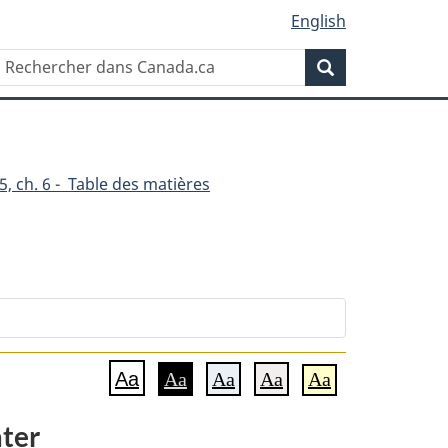
English
Rechercher
Recherche
dans
Canada.ca
, ch. 6 - Table des matières
Aa
Aa
Aa
Aa
Aa
ration
ater