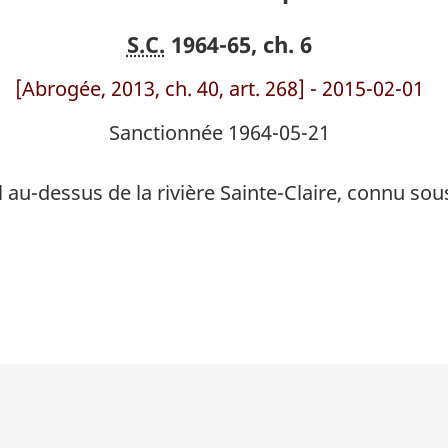
Blue
Blue
S.C.
1964-65, ch. 6
Water
Water
[Abrogée, 2013, ch. 40, art. 268] - 2015-02-01
Sanctionnée 1964-05-21
l au-dessus de la rivière Sainte-Claire, connu so