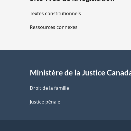
i
Textes constitutionnels
l
Ressources connexes
s
d
e
l
Ministère de la Justice Canad
a
Droit de la famille
p
Justice pénale
a
g