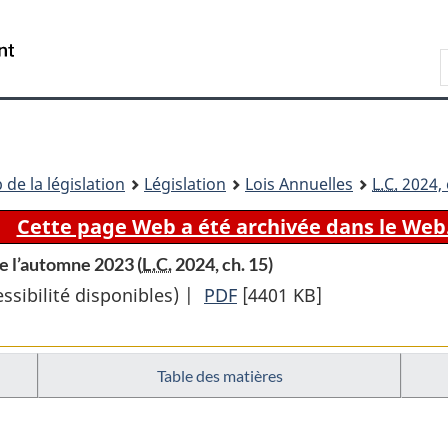
Passer
Passer
Passer
au
à
à
Recherche
contenu
«
la
principal
À
version
propos
HTML
de
simplifiée
ce
 de la législation
Législation
Lois Annuelles
L.C.
2024, 
site
Cette page Web a été archivée dans le Web
e l’automne 2023 (
L.C.
2024, ch. 15)
sibilité disponibles) |
PDF
Texte
[4401 KB]
complet
:
Table des matières
Loi
d’exécution
de