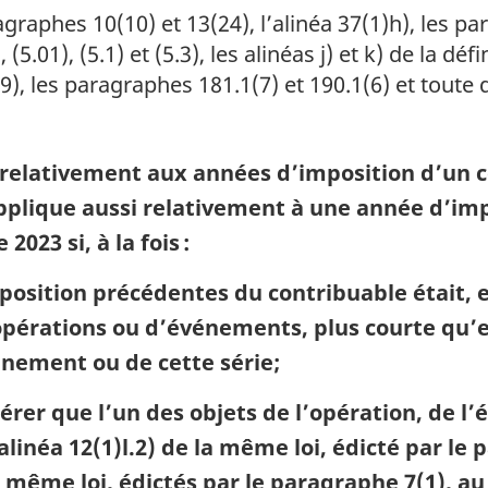
raphes 10(10) et 13(24), l’alinéa 37(1)h), les par
 (5.01), (5.1) et (5.3), les alinéas j) et k) de la déf
, les paragraphes 181.1(7) et 190.1(6) et toute d
 relativement aux années d’imposition d’un
’applique aussi relativement à une année d’i
2023 si, à la fois :
position précédentes du contribuable était, 
érations ou d’événements, plus courte qu’ell
énement ou de cette série;
érer que l’un des objets de l’opération, de l’
alinéa 12(1)l.2) de la même loi, édicté par le 
la même loi, édictés par le paragraphe 7(1), a