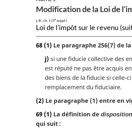
l’énoncé
Modification de la Loi de l’
économique
de
e
L.R., ch. 1 (5
suppl.)
Loi de l’impôt sur le revenu (sui
l’automne
2023
68
(1)
Le paragraphe 256(7) de la m
j)
si une fiducie collective des 
est réputé ne pas être acquis e
des biens de la fiducie si cell
remplacement du fiduciaire.
(2)
Le paragraphe (1) entre en vi
69
(1)
La définition de
dispositio
qui suit :