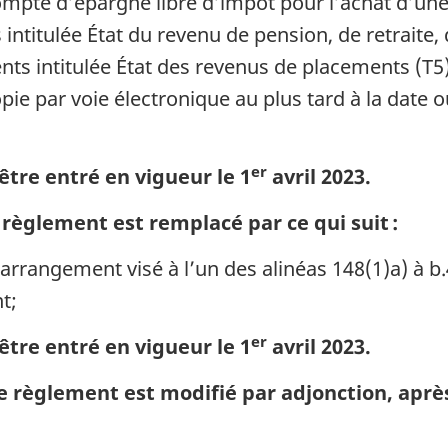
ompte d’épargne libre d’impôt pour l’achat d’un
ntitulée État du revenu de pension, de retraite,
ts intitulée État des revenus de placements (T5
opie par voie électronique au plus tard à la date o
er
être entré en vigueur le 1
avril 2023.
règlement est remplacé par ce qui suit :
arrangement visé à l’un des alinéas 148(1)a) à b.4
t;
er
être entré en vigueur le 1
avril 2023.
règlement est modifié par adjonction, après l