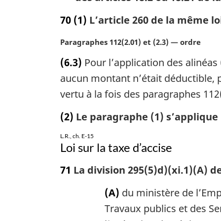
70
(1)
L’article 260 de la même loi
N
Paragraphes 112(2.01) et (2.3) — ordre
o
(6.3)
Pour l’application des alinéas 
t
e
aucun montant n’était déductible, p
m
vertu à la fois des paragraphes 112(2
a
r
(2)
Le paragraphe (1) s’applique 
g
i
L.R., ch. E-15
n
Loi sur la taxe d’accise
a
l
71
La division 295(5)d)(xi.1)(A) d
e
:
(A)
du ministère de l’Emp
Travaux publics et des S