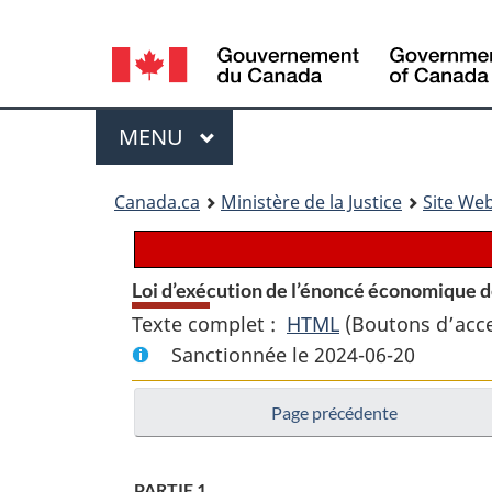
Language
selection
Menu
MENU
PRINCIPAL
You
Canada.ca
Ministère de la Justice
Site Web
are
here:
Loi d’exécution de l’énoncé économique d
Texte complet :
HTML
Texte
(Boutons d’acces
Sanctionnée le 2024-06-20
complet
:
Page précédente
Loi
d’exécution
de
PARTIE 1