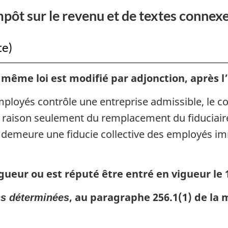
l’énoncé
impôt sur le revenu et de textes connexe
économique
de
te)
l’automne
2023
ême loi est modifié par adjonction, après l’al
employés contrôle une entreprise admissible, le co
n raison seulement du remplacement du fiduciaire
e-ci demeure une fiducie collective des employés 
gueur ou est réputé être entré en vigueur le 
, au paragraphe 256.1(1) de la 
ns déterminées