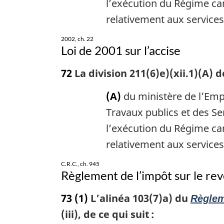
l’exécution du Régime can
relativement aux services 
2002, ch. 22
Loi de 2001 sur l’accise
72
La division 211(6)e)(xii.1)(A) d
(A)
du ministère de l’Emp
Travaux publics et des S
l’exécution du Régime can
relativement aux services 
C.R.C., ch. 945
Règlement de l’impôt sur le re
73
(1)
L’alinéa 103(7)a) du
Règlem
(iii), de ce qui suit :