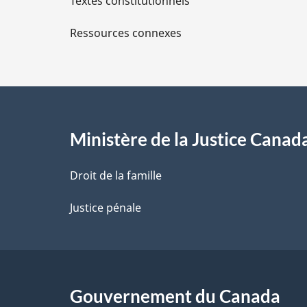
Textes constitutionnels
l
Ressources connexes
s
d
e
l
Ministère de la Justice Canad
a
Droit de la famille
p
Justice pénale
a
g
Gouvernement du Canada
e