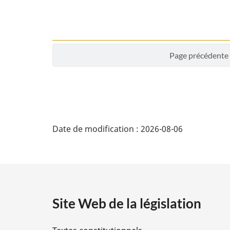
Page précédente
D
Date de modification :
2026-08-06
é
t
a
Site Web de la législation
i