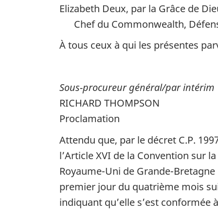
Elizabeth Deux, par la Grâce de Di
Uni
Chef du Commonwealth, Défense
de
Grande-
À tous ceux à qui les présentes pa
Bretagne
et
d’Irlande
Sous-procureur général/par intérim
du
RICHARD THOMPSON
Nord
Proclamation
entre
en
Attendu que, par le décret C.P. 199
vigueur
l’Article XVI de la Convention sur
le
Royaume-Uni de Grande-Bretagne et 
er
1
premier jour du quatrième mois suiv
avril
1998
indiquant qu’elle s’est conformée à 