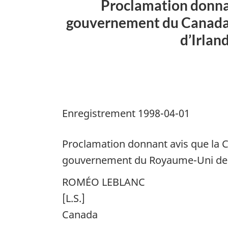
Proclamation donnant
la
gouvernement du Canada 
Convention
d’Irlan
sur
la
sécurité
sociale
entre
le
Enregistrement 1998-04-01
gouvernement
du
Proclamation donnant avis que la C
Canada
gouvernement du Royaume-Uni de Gr
et
ROMÉO LEBLANC
le
gouvernement
[L.S.]
du
Canada
Royaume-