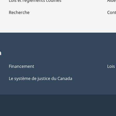
Lois et règlements codifiés
Aide
Recherche
Cont
a
Financement
Lois
Le système de justice du Canada