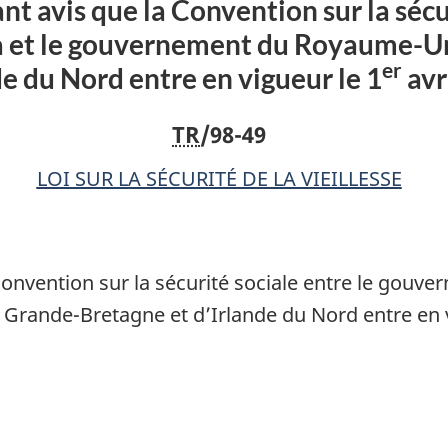
 avis que la Convention sur la sécur
la
la
et le gouvernement du Royaume-Un
Convention
Conventio
er
de du Nord entre en vigueur le 1
avr
sur
sur
la
la
TR
/98-49
sécurité
sécurité
sociale
sociale
LOI SUR LA SÉCURITÉ DE LA VIEILLESSE
entre
entre
le
le
gouvernement
gouverne
du
du
onvention sur la sécurité sociale entre le gouve
Canada
Canada
ande-Bretagne et d’Irlande du Nord entre en v
et
et
le
le
gouvernement
gouverne
du
du
Royaume-
Royaume-