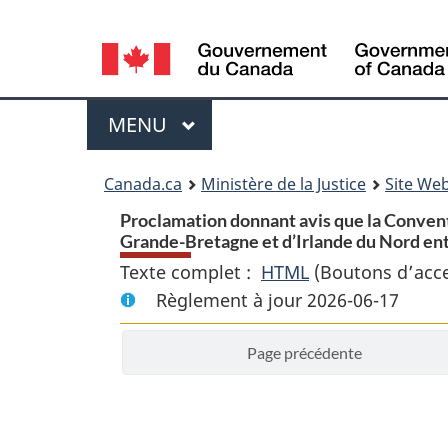
Language
selection
Menu
MENU
PRINCIPAL
You
Canada.ca
Ministère de la Justice
Site Web
are
Proclamation donnant avis que la Conven
Grande-Bretagne et d’Irlande du Nord ent
here:
Texte complet :
HTML
Texte
(Boutons d’acces
Règlement à jour 2026-06-17
complet
:
Page précédente
Proclamation
donnant
avis
que