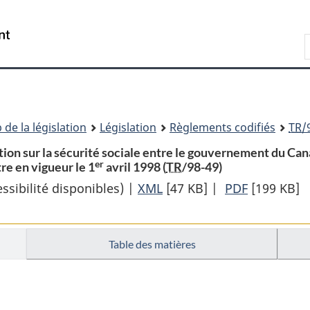
Passer
Passer
Passer
au
à
à
Recherche
contenu
«
la
principal
À
version
propos
HTML
de
simplifiée
ce
 de la législation
Législation
Règlements codifiés
TR
/
site
tion sur la sécurité sociale entre le gouvernement du C
er
re en vigueur le 1
avril 1998 (
TR
/98-49)
sibilité disponibles) |
XML
Texte
[47 KB]
|
PDF
Texte
[199 KB]
complet
complet
:
:
Table des matières
Proclamation
Proclamat
donnant
donnant
avis
avis
que
que