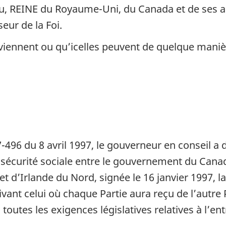
eu, REINE du Royaume-Uni, du Canada et de ses au
Uni
Uni
ur de la Foi.
de
de
Grande-
Grande-
rviennent ou qu’icelles peuvent de quelque mani
Bretagne
Bretagne
et
et
d’Irlande
d’Irlande
du
du
Nord
Nord
entre
entre
en
en
7-496 du 8 avril 1997, le gouverneur en conseil 
vigueur
vigueur
 la sécurité sociale entre le gouvernement du Can
le
le
d’Irlande du Nord, signée le 16 janvier 1997, la
er
er
1
1
ant celui où chaque Partie aura reçu de l’autre P
avril
avril
1998
1998
toutes les exigences législatives relatives à l’en