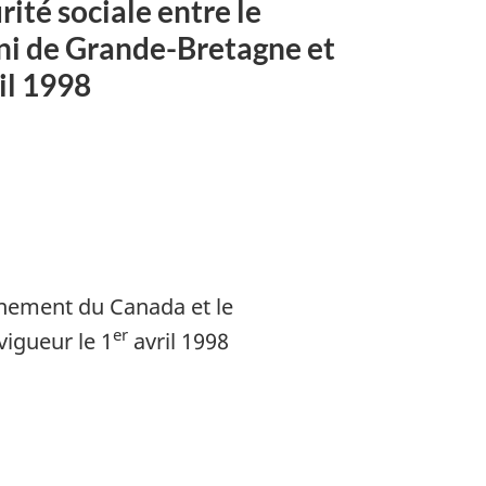
ité sociale entre le
i de Grande-Bretagne et
n
il 1998
ment
rnement du Canada et le
er
igueur le 1
avril 1998
ment