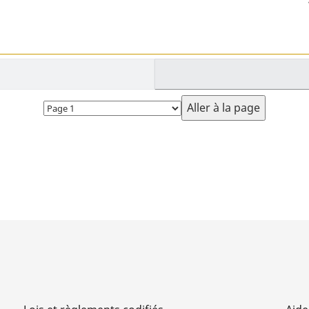
Choisissez
la
page