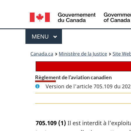
Language
selection
Menu
MENU
PRINCIPAL
You
Canada.ca
Ministère de la Justice
Site Web
are
here:
Règlement de l’aviation canadien
Version de l'article 705.109 du 20
705.109
(1)
Il est interdit à l’expl