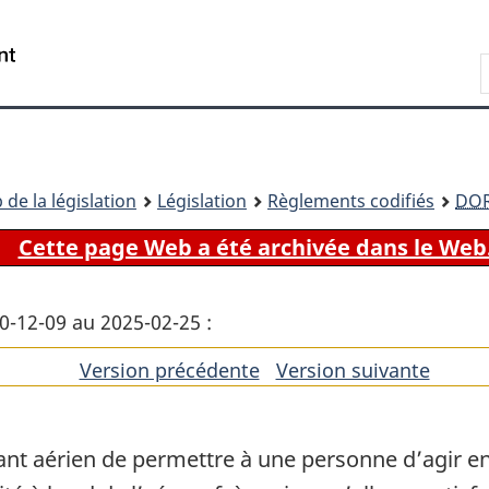
Passer
Passer
Passer
au
à
à
Recherche
contenu
«
la
principal
À
version
propos
HTML
de
simplifiée
ce
 de la législation
Législation
Règlements codifiés
DO
site
Cette page Web a été archivée dans le Web
20-12-09 au 2025-02-25 :
Version précédente
de
Version suivante
de
l'article
l'artic
oitant aérien de permettre à une personne d’agir e