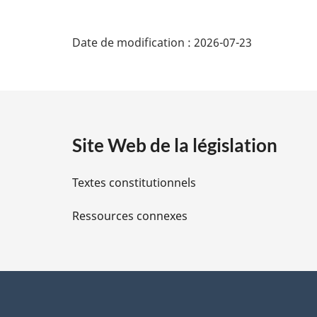
D
Date de modification :
2026-07-23
é
t
a
Site Web de la législation
i
Textes constitutionnels
l
Ressources connexes
s
d
e