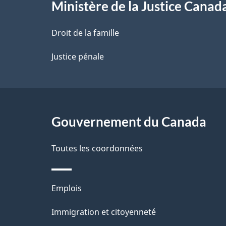
l
Ministère de la Justice Canad
a
Droit de la famille
p
Justice pénale
a
g
Gouvernement du Canada
e
Toutes les coordonnées
Thèmes
Emplois
et
Immigration et citoyenneté
sujets