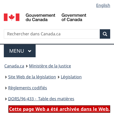
Language
English
Passer
Passer
Passer
au
à
à
selection
contenu
«
la
principal
À
version
propos
HTML
Recherche
R
Rec
de
simplifiée
d
ce
C
Menu
site
MENU
PRINCIPAL
You
Canada.ca
Ministère de la Justice
are
Site Web de la législation
Législation
here:
Règlements codifiés
DORS
/96-433 - Table des matières
Cette page Web a été archivée dans le Web.