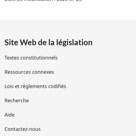
é
t
a
Site Web de la législation
i
l
Textes constitutionnels
s
Ressources connexes
d
Lois et règlements codifiés
e
Recherche
l
Aide
a
Contactez-nous
p