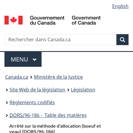
Language
English
Passer
Passer
Passer
au
à
à
selection
contenu
«
la
principal
À
version
propos
HTML
Recherche
R
Rec
de
simplifiée
d
ce
C
Menu
site
MENU
PRINCIPAL
You
Canada.ca
Ministère de la Justice
are
Site Web de la législation
Législation
here:
Règlements codifiés
DORS
/96-186 - Table des matières
Arrêté sur la méthode d’allocation (boeuf et
veau) (
DORS
/96-186)