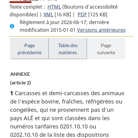
Texte complet :
HTML
Texte
(Boutons d’accessibilité
disponibles) |
XML
Texte
[16 KB]
complet
|
PDF
Texte
[125 KB]
Règlement à jour 2026-06-17; dernière
complet
:
complet
modification 2015-01-01
:
Arrêté
Versions antérieures
:
Arrêté
sur
Arrêté
sur
la
sur
Page
Table des
Page
précédente
matières
suivante
la
méthode
la
méthode
d’allocation
méthode
d’allocation
(boeuf
d’allocation
ANNEXE
(boeuf
et
(boeuf
(article 2)
et
veau)
et
veau)
veau)
1
Carcasses et demi-carcasses des animaux
de l’espèce bovine, fraîches, réfrigérées ou
congelées, qui ne proviennent pas d’un
pays ALÉ et qui sont classées dans les
numéros tarifaires 0201.10.10 ou
0202.10.10 de la liste des dispositions