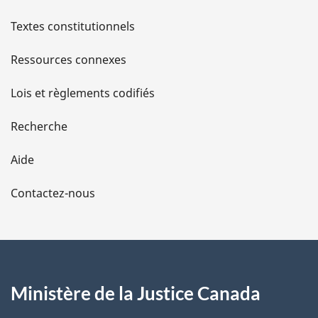
l
Textes constitutionnels
s
Ressources connexes
d
Lois et règlements codifiés
e
Recherche
l
Aide
a
Contactez-nous
p
a
g
Ministère de la Justice Canada
e