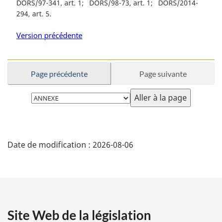
DORS/97-341, art. 1
DORS/98-73, art. 1
DORS/2014-
294, art. 5
Version précédente
Page précédente
Page suivante
Choisissez
la
page
D
Date de modification :
2026-08-06
é
t
a
Site Web de la législation
i