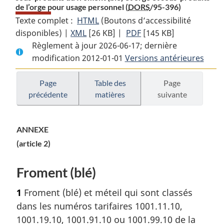
de l’orge pour usage personnel (
DORS
/95-396)
Texte complet :
HTML
Texte
(Boutons d’accessibilité
disponibles) |
XML
Texte
[26 KB]
complet
|
PDF
Texte
[145 KB]
Règlement à jour 2026-06-17; dernière
complet
:
complet
modification 2012-01-01
:
Licence
Versions antérieures
:
Licence
générale
Licence
générale
d’importation
générale
Page
Table des
Page
o
précédente
matières
suivante
d’importation
n
d’importation
o
o
n
3
n
3
—
3
ANNEXE
—
Froment
—
(article 2)
Froment
(blé)
Froment
(blé)
et
(blé)
Froment (blé)
et
sous-
et
sous-
produits
sous-
1
Froment (blé) et méteil qui sont classés
produits
du
produits
dans les numéros tarifaires 1001.11.10,
du
froment
du
1001.19.10, 1001.91.10 ou 1001.99.10 de la
froment
(blé)
froment