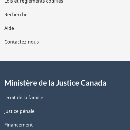
Lois et règlements codifiés
e
Recherche
l
Aide
a
Contactez-nous
p
a
g
Ministère de la Justice Canada
e
Droit de la famille
Justice pénale
Financement