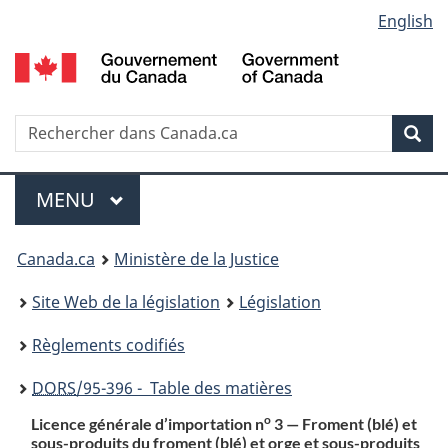
Language
English
Passer
Passer
Passer
au
à
à
selection
contenu
«
la
principal
À
version
propos
HTML
Recherche
R
Rec
de
simplifiée
d
ce
C
Menu
site
MENU
PRINCIPAL
You
Canada.ca
Ministère de la Justice
are
Site Web de la législation
Législation
here:
Règlements codifiés
DORS
/95-396 - Table des matières
o
Licence générale d’importation n
3 — Froment (blé) et
sous-produits du froment (blé) et orge et sous-produits