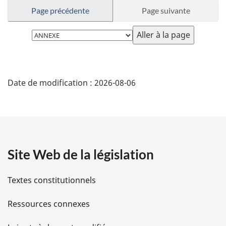
Page précédente
Page suivante
Choisissez
la
page
D
Date de modification :
2026-08-06
é
t
a
Site Web de la législation
i
l
Textes constitutionnels
s
Ressources connexes
d