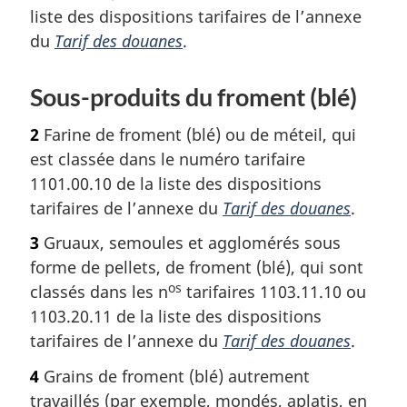
liste des dispositions tarifaires de l’annexe
(blé)
et
(blé)
et
orge
et
du
Tarif des douanes
.
orge
et
orge
et
sous-
et
Sous-produits du froment (blé)
sous-
produits
sous-
produits
de
produits
2
Farine de froment (blé) ou de méteil, qui
de
l’orge
de
est classée dans le numéro tarifaire
l’orge
pour
l’orge
1101.00.10 de la liste des dispositions
pour
usage
pour
tarifaires de l’annexe du
Tarif des douanes
.
usage
personnel
usage
3
Gruaux, semoules et agglomérés sous
personnel
personnel
forme de pellets, de froment (blé), qui sont
os
classés dans les n
tarifaires 1103.11.10 ou
1103.20.11 de la liste des dispositions
tarifaires de l’annexe du
Tarif des douanes
.
4
Grains de froment (blé) autrement
travaillés (par exemple, mondés, aplatis, en