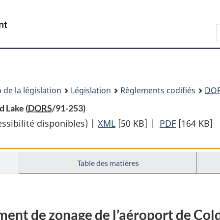
Passer
Passer
Passer
au
à
à
Recherche
contenu
«
la
principal
À
version
propos
HTML
de
simplifiée
ce
 de la législation
Législation
Règlements codifiés
DO
site
d Lake (
DORS
/91-253)
sibilité disponibles) |
XML
Texte
[50 KB]
|
PDF
Texte
[164 KB]
complet
complet
:
:
Table des matières
Règlement
Règlemen
de
de
zonage
zonage
de
de
ent de zonage de l’aéroport de Col
l’aéroport
l’aéroport