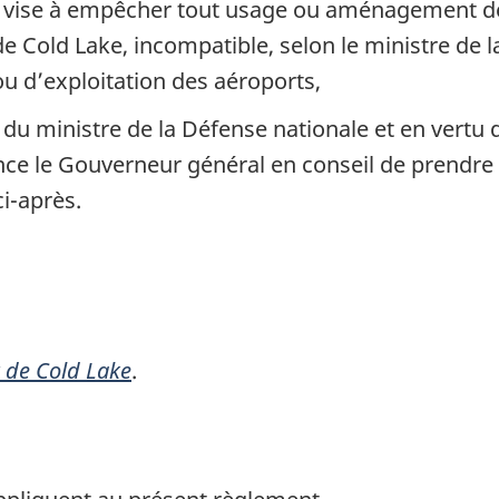
t vise à empêcher tout usage ou aménagement de
b
de Cold Lake, incompatible, selon le ministre de l
a
ou d’exploitation des aéroports,
s
d
 ministre de la Défense nationale et en vertu de
e
llence le Gouverneur général en conseil de prendre
p
 ci-après.
a
g
e
 de Cold Lake
.