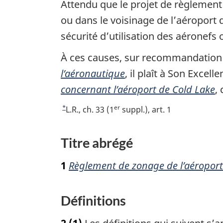
Attendu que le projet de règlemen
ou dans le voisinage de l’aéroport 
sécurité d’utilisation des aéronefs 
À ces causes, sur recommandation du
l’aéronautique
, il plaît à Son Exce
concernant l’aéroport de Cold Lake
,
*
er
R
L.R., ch. 33 (1
suppl.), art. 1
e
t
Titre abrégé
o
u
1
Règlement de zonage de l’aéroport
r
à
l
Définitions
a
r