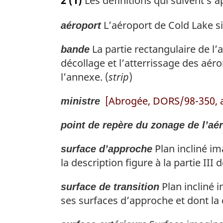
2
(1)
Les définitions qui suivent s’
é
f
L’aéroport de Cold Lake si
aéroport
é
La partie rectangulaire de l’
r
bande
e
décollage et l’atterrissage des aéro
n
l’annexe. (
strip
)
c
e
[Abrogée, DORS/98-350, a
ministre
d
e
point de repère du zonage de l’aé
l
Plan incliné im
a
surface d’approche
n
la description figure à la partie III 
o
t
Plan incliné i
surface de transition
e
ses surfaces d’approche et dont la d
d
e