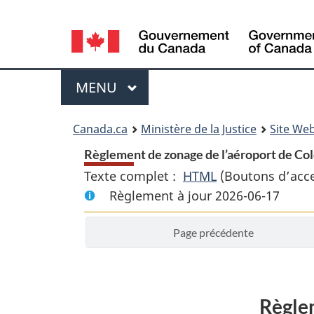
Language
selection
Menu
MENU
PRINCIPAL
You
Canada.ca
Ministère de la Justice
Site Web
are
Règlement de zonage de l’aéroport de Col
Texte complet :
HTML
Texte
(Boutons d’acces
here:
Règlement à jour 2026-06-17
complet
:
Page précédente
Règlement
de
zonage
de
Règlem
l’aéroport