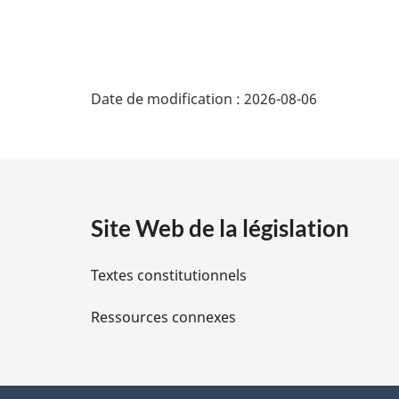
D
Date de modification :
2026-08-06
é
t
a
Site Web de la législation
i
Textes constitutionnels
l
Ressources connexes
s
d