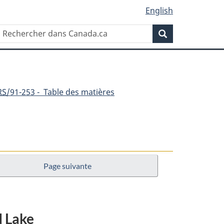
English
Rechercher
Recherche
dans
Canada.ca
RS
/91-253 - Table des matières
Page suivante
t
d Lake