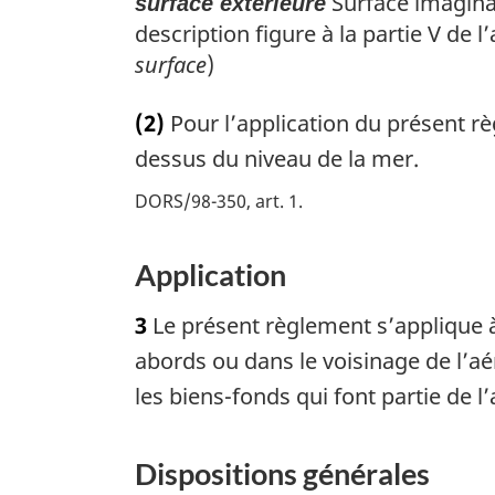
Surface imaginai
surface extérieure
b
description figure à la partie V de l
a
surface
)
s
d
(2)
Pour l’application du présent rè
e
dessus du niveau de la mer.
p
a
DORS/98-350, art. 1
g
e
Application
3
Le présent règlement s’applique à
abords ou dans le voisinage de l’aér
les biens-fonds qui font partie de l
Dispositions générales