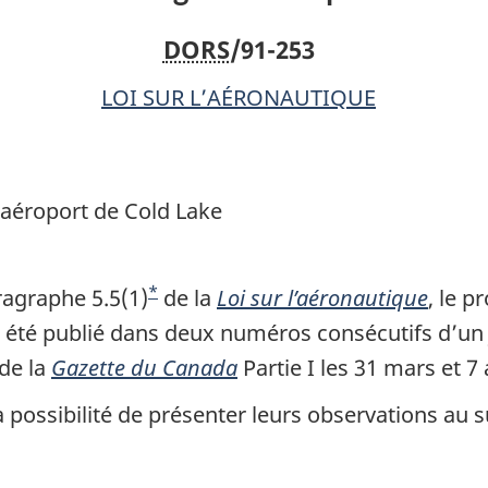
de
de
DORS
/91-253
Cold
Cold
Lake
Lake
LOI SUR L’AÉRONAUTIQUE
aéroport de Cold Lake
*
agraphe 5.5(1)
N
de la
Loi sur l’aéronautique
, le p
 été publié dans deux numéros consécutifs d’un 
o
de la
Gazette du Canada
t
Partie I les 31 mars et 7 
e
a possibilité de présenter leurs observations au 
d
e