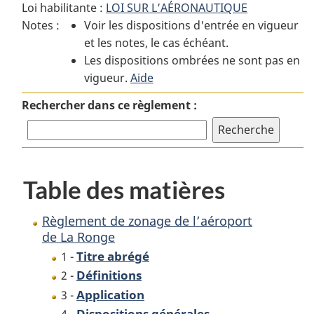
Loi habilitante :
LOI SUR L’AÉRONAUTIQUE
:
Règlement
:
Notes :
Voir les dispositions d'entrée en vigueur
Règlement
de
Règlement
et les notes, le cas échéant.
de
zonage
de
Les dispositions ombrées ne sont pas en
zonage
de
zonage
vigueur.
de
Aide
l’aéroport
de
l’aéroport
de
l’aéroport
Rechercher dans ce règlement :
de
La
de
La
Ronge
La
Ronge
Ronge
Table des matières
Règlement de zonage de l’aéroport
de La Ronge
Titre abrégé
1 -
Définitions
2 -
Application
3 -
Dispositions générales