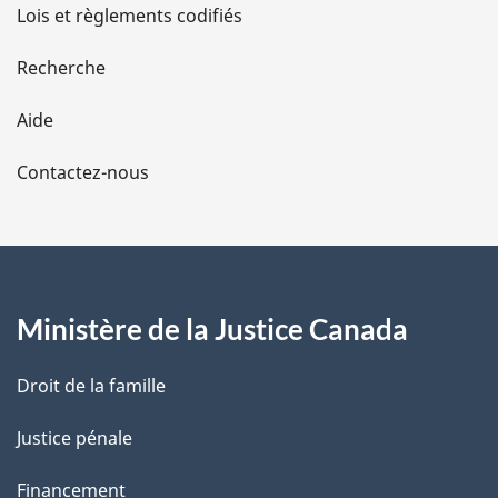
d
Lois et règlements codifiés
e
Recherche
l
Aide
a
Contactez-nous
p
a
g
Ministère de la Justice Canada
e
Droit de la famille
Justice pénale
Financement