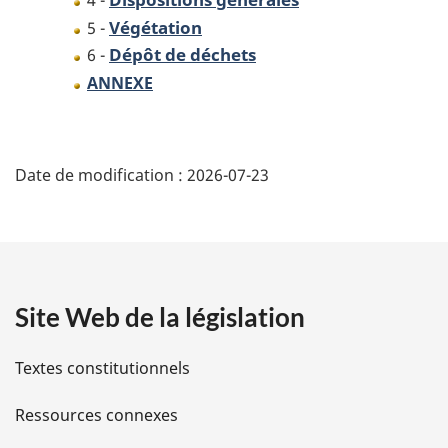
4 -
Végétation
5 -
Dépôt de déchets
6 -
ANNEXE
D
Date de modification :
2026-07-23
é
t
a
Site Web de la législation
i
l
Textes constitutionnels
s
Ressources connexes