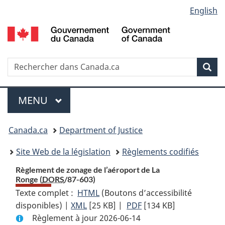
Language
English
Passer
Passer
Passer
au
à
à
selection
contenu
«
la
principal
À
version
propos
HTML
Recherche
R
Rec
de
simplifiée
d
ce
C
Menu
site
MENU
PRINCIPAL
You
Canada.ca
Department of Justice
are
Site Web de la législation
Règlements codifiés
here:
Règlement de zonage de l’aéroport de La
Ronge (
DORS
/87-603)
Texte complet :
HTML
Texte
(Boutons d’accessibilité
disponibles) |
XML
Texte
[25 KB]
complet
|
PDF
Texte
[134 KB]
Règlement à jour 2026-06-14
complet
:
complet