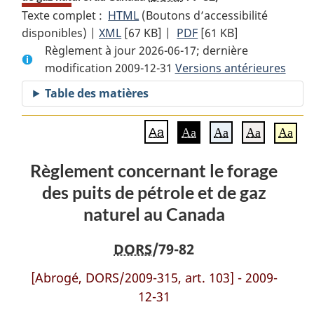
Texte complet :
HTML
Texte
(Boutons d’accessibilité
disponibles) |
XML
Texte
[67 KB]
complet
|
PDF
Texte
[61 KB]
Règlement à jour 2026-06-17; dernière
complet
:
complet
modification 2009-12-31
:
Règlement
Versions antérieures
:
Règlement
concernant
Règlement
Table des matières
concernant
le
concernant
le
forage
le
Aa
Aa
Aa
Aa
Aa
forage
des
forage
des
puits
des
Règlement concernant le forage
puits
de
puits
des puits de pétrole et de gaz
de
pétrole
de
pétrole
et
pétrole
naturel au Canada
et
de
et
de
gaz
de
DORS
/79-82
gaz
naturel
gaz
[Abrogé, DORS/2009-315, art. 103] - 2009-
naturel
au
naturel
12-31
au
Canada
au
Canada
Canada