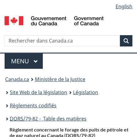
Language
English
Passer
Passer
Passer
au
à
à
selection
contenu
«
la
principal
À
version
propos
HTML
Recherche
R
Rec
de
simplifiée
d
ce
C
Menu
site
MENU
PRINCIPAL
You
Canada.ca
Ministère de la Justice
are
Site Web de la législation
Législation
here:
Règlements codifiés
DORS
/79-82 - Table des matières
Règlement concernant le forage des puits de pétrole et
de gaz naturel au Canada (
DORS
/79-82)