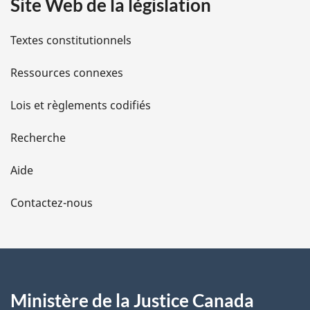
Site Web de la législation
i
l
Textes constitutionnels
s
Ressources connexes
d
Lois et règlements codifiés
e
Recherche
l
Aide
a
Contactez-nous
p
a
g
Ministère de la Justice Canada
e