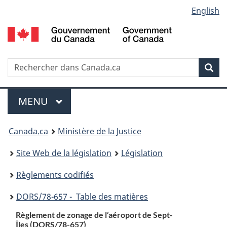
Language
English
Passer
Passer
Passer
au
à
à
selection
contenu
«
la
principal
À
version
propos
HTML
Recherche
R
Rec
de
simplifiée
d
ce
C
Menu
site
MENU
PRINCIPAL
You
Canada.ca
Ministère de la Justice
are
Site Web de la législation
Législation
here:
Règlements codifiés
DORS
/78-657 - Table des matières
Règlement de zonage de l’aéroport de Sept-
Îles (
DORS
/78-657)