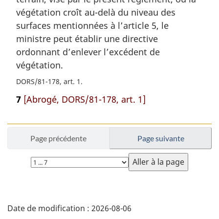
végétation croît au-delà du niveau des
surfaces mentionnées à l’article 5, le
ministre peut établir une directive
ordonnant d’enlever l’excédent de
végétation.
DORS/81-178, art. 1
7
[Abrogé, DORS/81-178, art. 1]
Page précédente
Page suivante
Choisissez
la
page
D
Date de modification :
2026-08-06
é