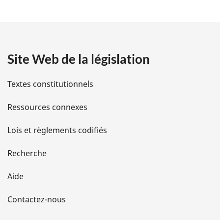
t
a
Site Web de la législation
i
l
Textes constitutionnels
s
Ressources connexes
d
Lois et règlements codifiés
e
Recherche
l
Aide
a
Contactez-nous
p