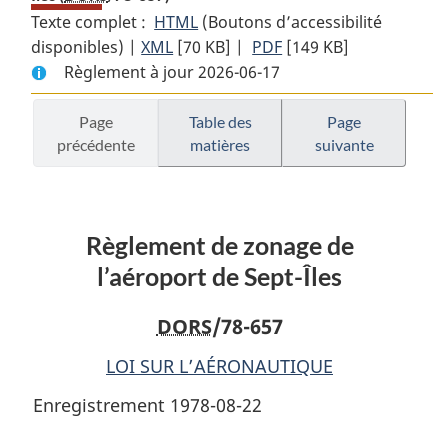
Texte complet :
HTML
Texte
(Boutons d’accessibilité
disponibles) |
XML
Texte
[70 KB]
complet
|
PDF
Texte
[149 KB]
Règlement à jour 2026-06-17
complet
:
complet
:
Règlement
:
Règlement
de
Règlement
Page
Table des
Page
précédente
matières
suivante
de
zonage
de
zonage
de
zonage
de
l’aéroport
de
l’aéroport
de
l’aéroport
Règlement de zonage de
de
Sept-
de
Sept-
Îles
Sept-
l’aéroport de Sept-Îles
Îles
Îles
DORS
/78-657
LOI SUR L’AÉRONAUTIQUE
Enregistrement 1978-08-22