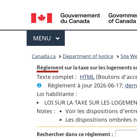
Language
selection
Menu
MENU
PRINCIPAL
You
Canada.ca
Department of Justice
Site We
are
Règlement sur la taxe sur les logements sou
Texte complet :
HTML
Texte
(Boutons d’acces
here:
Règlement à jour 2026-06-17;
complet
dern
Loi habilitante :
:
LOI SUR LA TAXE SUR LES LOGEMEN
Règlement
Notes :
Voir les dispositions d'entr
sur
Les dispositions ombrées n
la
taxe
Rechercher dans ce règlement :
sur