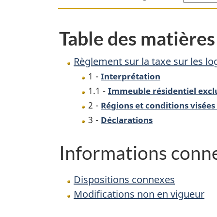
les
logements
Table des matières
sous-
utilisés
Règlement sur la taxe sur les l
1 -
Interprétation
1.1 -
Immeuble résidentiel excl
2 -
Régions et conditions visée
3 -
Déclarations
Informations conn
Dispositions connexes
Modifications non en vigueur