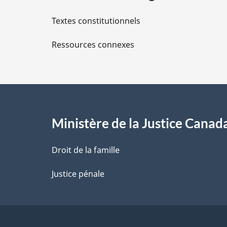
i
Textes constitutionnels
l
Ressources connexes
s
d
e
l
Ministère de la Justice Canad
a
Droit de la famille
p
Justice pénale
a
g