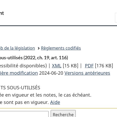
Passer
Passer
Passer
au
à
à
Recherche
contenu
«
la
principal
À
version
propos
HTML
de
simplifiée
ce
b de la législation
Règlements codifiés
site
s-utilisés (2022, ch. 19, art. 116)
sibilité disponibles) |
XML
Texte
[15 KB]
|
PDF
Texte
[176 KB]
ière modification
2024-06-20
complet
Versions antérieures
complet
:
:
TS SOUS-UTILISÉS
Règlement
Règlemen
ée en vigueur et les notes, le cas échéant.
sur
sur
e sont pas en vigueur.
Aide
la
la
taxe
taxe
sur
sur