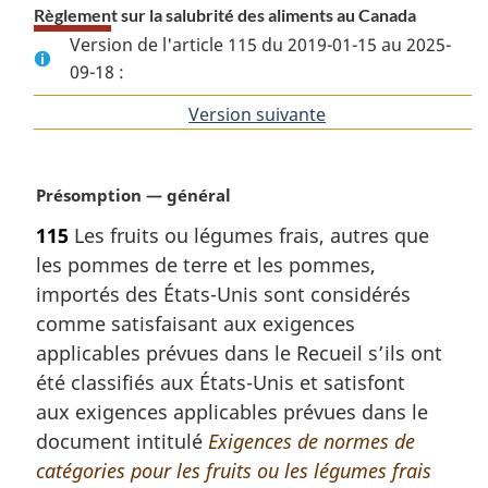
Règlement sur la salubrité des aliments au Canada
Version de l'article 115 du 2019-01-15 au 2025-
09-18 :
Version suivante
de
l'article
N
Présomption — général
o
115
Les fruits ou légumes frais, autres que
t
les pommes de terre et les pommes,
e
m
importés des États-Unis sont considérés
a
comme satisfaisant aux exigences
r
applicables prévues dans le Recueil s’ils ont
g
été classifiés aux États-Unis et satisfont
i
aux exigences applicables prévues dans le
n
a
document intitulé
Exigences de normes de
l
catégories pour les fruits ou les légumes frais
e