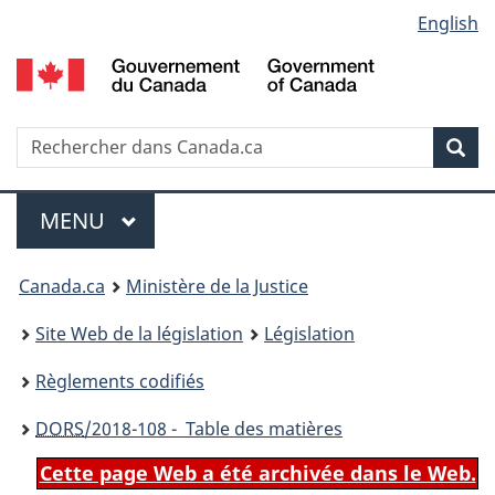
Language
English
Passer
Passer
Passer
au
à
à
selection
contenu
«
la
principal
À
version
propos
HTML
Recherche
R
Rec
de
simplifiée
d
ce
C
Menu
site
MENU
PRINCIPAL
You
Canada.ca
Ministère de la Justice
are
Site Web de la législation
Législation
here:
Règlements codifiés
DORS
/2018-108 - Table des matières
Cette page Web a été archivée dans le Web.