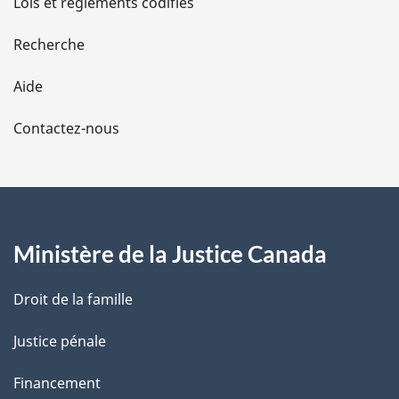
Lois et règlements codifiés
e
Recherche
l
Aide
a
Contactez-nous
p
a
g
Ministère de la Justice Canada
e
Droit de la famille
Justice pénale
Financement