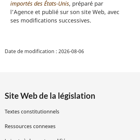
importés des États-Unis
, préparé par
:
l’Agence et publié sur son site Web, avec
ses modifications successives.
D
Date de modification :
2026-08-06
é
t
a
Site Web de la législation
i
l
Textes constitutionnels
s
Ressources connexes
d