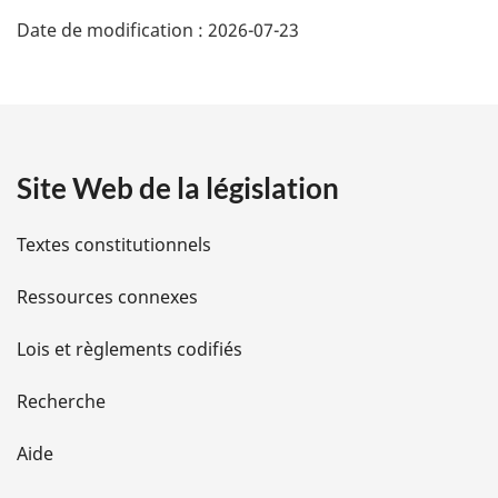
D
e
u
a
:
r
Date de modification :
2026-07-23
é
g
à
l
e
t
a
r
a
é
f
Site Web de la législation
i
é
r
l
Textes constitutionnels
e
n
s
Ressources connexes
c
e
d
d
Lois et règlements codifiés
e
e
l
Recherche
a
l
n
Aide
o
a
t