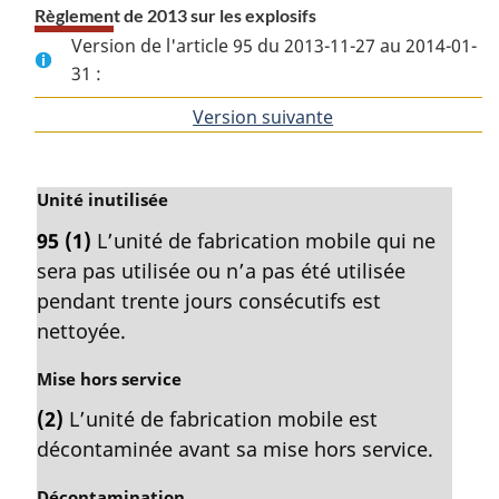
Règlement de 2013 sur les explosifs
Version de l'article 95 du 2013-11-27 au 2014-01-
31 :
Version suivante
de
l'article
N
Unité inutilisée
o
95
(1)
L’unité de fabrication mobile qui ne
t
sera pas utilisée ou n’a pas été utilisée
e
m
pendant trente jours consécutifs est
a
nettoyée.
r
g
N
Mise hors service
i
o
(2)
L’unité de fabrication mobile est
n
t
a
décontaminée avant sa mise hors service.
e
l
m
e
N
Décontamination