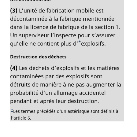
a
:
o
r
(3)
L’unité de fabrication mobile est
t
g
décontaminée à la fabrique mentionnée
e
i
m
dans la licence de fabrique de la section 1.
n
a
a
Un superviseur l’inspecte pour s’assurer
r
l
*
qu’elle ne contient plus d’
N
explosifs.
g
e
o
i
:
N
Destruction des déchets
t
n
o
a
(4)
Les déchets d’explosifs et les matières
e
t
l
contaminées par des explosifs sont
d
e
e
m
détruits de manière à ne pas augmenter la
e
:
a
probabilité d’un allumage accidentel
b
r
pendant et après leur destruction.
a
g
s
i
*
R
Les termes précédés d’un astérisque sont définis à
n
d
e
l’article 6.
a
t
e
l
o
p