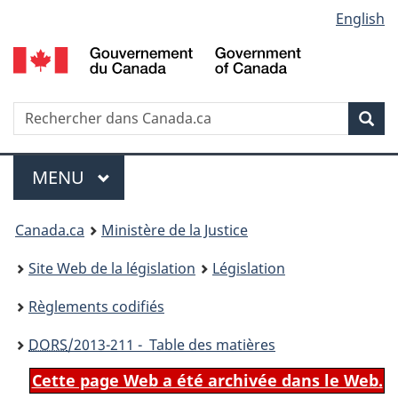
Language
English
Passer
Passer
Passer
au
à
à
selection
contenu
«
la
principal
À
version
propos
HTML
Recherche
R
Rec
de
simplifiée
d
ce
C
Menu
site
MENU
PRINCIPAL
You
Canada.ca
Ministère de la Justice
are
Site Web de la législation
Législation
here:
Règlements codifiés
DORS
/2013-211 - Table des matières
Cette page Web a été archivée dans le Web.