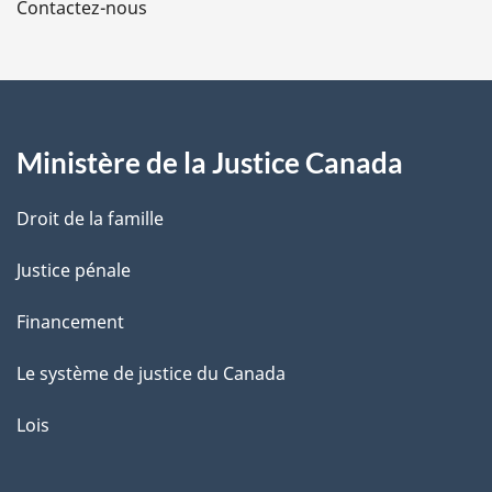
Contactez-nous
e
p
d
a
e
b
g
a
s
Ministère de la Justice Canada
e
d
e
p
Droit de la famille
a
g
Justice pénale
e
Financement
Le système de justice du Canada
Lois