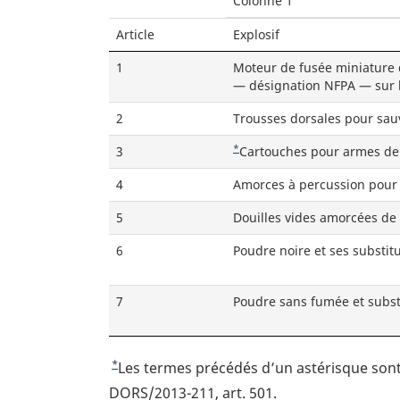
Colonne 1
e
s
Article
Explosif
d
1
Moteur de fusée miniature d
e
— désignation NFPA — sur 
p
2
Trousses dorsales pour sau
a
*
3
Note
Cartouches pour armes de 
g
de
4
Amorces à percussion pour 
TABLEAU
e
5
Douilles vides amorcées de 
6
Poudre noire et ses substit
7
Poudre sans fumée et substi
*
R
Les termes précédés d’un astérisque sont d
e
DORS/2013-211, art. 501