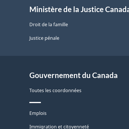
l
l
Ministère de la Justice Canad
a
n
a
Droit de la famille
o
t
p
Justice pénale
e
a
d
e
g
b
a
Gouvernement du Canada
e
s
d
Toutes les coordonnées
e
p
a
Thèmes
g
Emplois
e
et
Immigration et citoyenneté