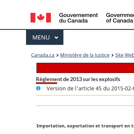
Language
selection
Menu
MENU
PRINCIPAL
You
Canada.ca
Ministère de la Justice
Site Web
are
here:
Règlement de 2013 sur les explosifs
Version de l'article 45 du 2015-02-
N
Importation, exportation et transport en t
o