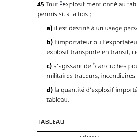
*
45
Tout
N
explosif mentionné au tabl
t
e
permis si, à la fois :
o
m
t
a
a)
il est destiné à un usage per
e
r
g
b)
l’importateur ou l’exportateur
d
i
explosif transporté en transit, ce
e
n
a
b
*
c)
s’agissant de
N
cartouches pou
l
a
militaires traceurs, incendiaire
o
e
s
:
t
d)
la quantité d’explosif import
d
e
tableau.
e
d
p
e
TABLEAU
a
b
g
a