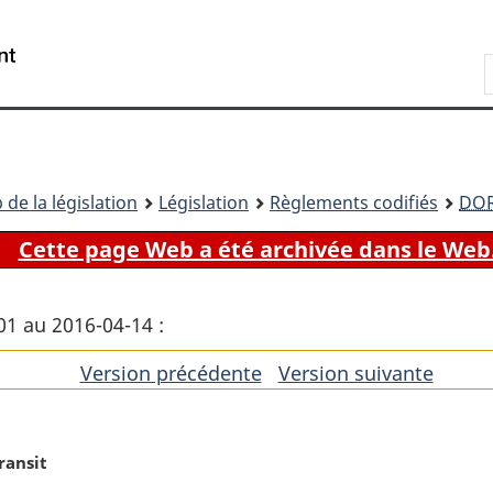
Passer
Passer
Passer
au
à
à
Recherche
contenu
«
la
principal
À
version
propos
HTML
de
simplifiée
ce
 de la législation
Législation
Règlements codifiés
DO
site
Cette page Web a été archivée dans le Web
01 au 2016-04-14 :
Version précédente
de
Version suivante
de
l'article
l'artic
ransit