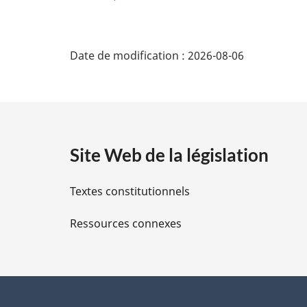
t
o
D
u
Date de modification :
2026-08-06
r
é
à
l
t
a
r
a
é
Site Web de la législation
i
f
é
Textes constitutionnels
l
r
e
Ressources connexes
s
n
c
d
e
d
e
e