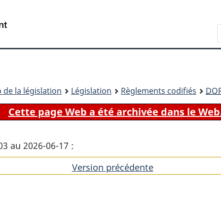
Passer
Passer
Passer
au
à
à
Recherche
contenu
«
la
principal
À
version
propos
HTML
de
simplifiée
ce
 de la législation
Législation
Règlements codifiés
DO
site
Cette page Web a été archivée dans le Web
03 au 2026-06-17 :
Version précédente
de
l'article