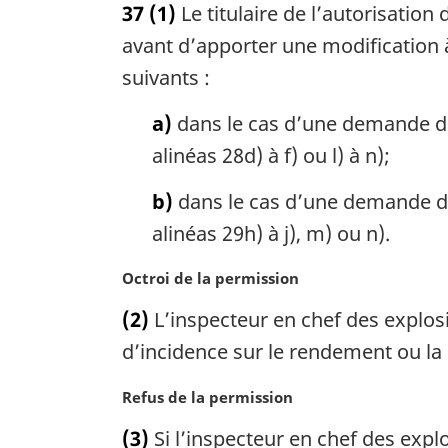
37
(1)
Le titulaire de l’autorisation
t
e
avant d’apporter une modification à
m
suivants :
a
r
a)
dans le cas d’une demande d’
g
alinéas 28d) à f) ou l) à n);
i
n
b)
dans le cas d’une demande d’
a
l
alinéas 29h) à j), m) ou n).
e
:
N
Octroi de la permission
o
(2)
L’inspecteur en chef des explos
t
e
d’incidence sur le rendement ou la cla
m
a
N
Refus de la permission
r
o
(3)
Si l’inspecteur en chef des explosi
g
t