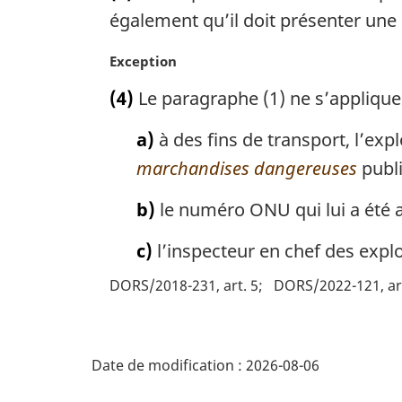
i
e
également qu’il doit présenter une
n
m
a
a
N
Exception
l
r
o
(4)
Le paragraphe (1) ne s’applique p
e
g
t
:
i
e
a)
à des fins de transport, l’expl
n
m
a
a
marchandises dangereuses
publi
l
r
e
g
b)
le numéro ONU qui lui a été 
:
i
n
c)
l’inspecteur en chef des explos
a
DORS/2018-231, art. 5
DORS/2022-121, art
l
e
:
D
Date de modification :
2026-08-06
é