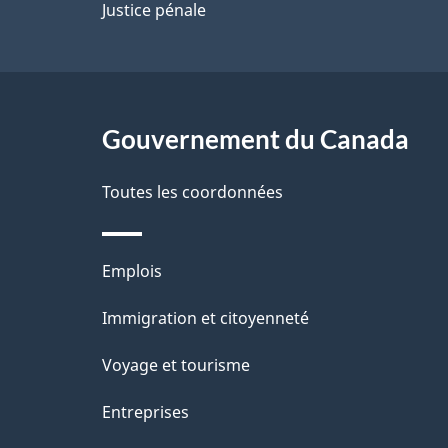
p
Justice pénale
a
g
Gouvernement du Canada
e
Toutes les coordonnées
Thèmes
Emplois
et
Immigration et citoyenneté
sujets
Voyage et tourisme
Entreprises