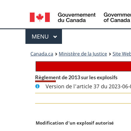
Language
selection
Menu
MENU
PRINCIPAL
You
Canada.ca
Ministère de la Justice
Site Web
are
here:
Règlement de 2013 sur les explosifs
Version de l'article 37 du 2023-06-
N
Modification d’un explosif autorisé
o