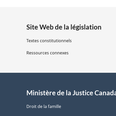
t
a
Site Web de la législation
i
Textes constitutionnels
l
Ressources connexes
s
d
e
l
Ministère de la Justice Canad
a
Droit de la famille