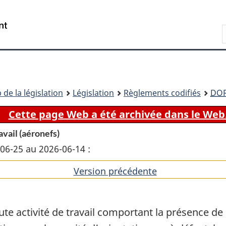
Passer
Passer
Passer
au
à
à
Recherche
contenu
«
la
principal
À
version
propos
HTML
de
simplifiée
ce
 de la législation
Législation
Règlements codifiés
DO
site
Cette page Web a été archivée dans le Web
avail (aéronefs)
-06-25 au 2026-06-14 :
Version précédente
de
l'article
ute activité de travail comportant la présence d