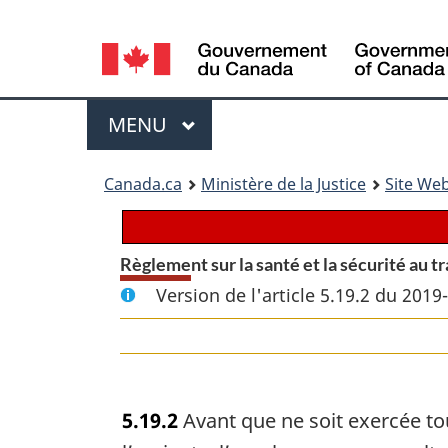
Language
selection
Menu
MENU
PRINCIPAL
You
Canada.ca
Ministère de la Justice
Site Web
are
here:
Règlement sur la santé et la sécurité au tr
Version de l'article 5.19.2 du 2019
5.19.2
Avant que ne soit exercée to