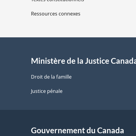
l
Ressources connexes
s
d
e
l
Ministère de la Justice Canad
a
Droit de la famille
p
Justice pénale
a
g
Gouvernement du Canada
e