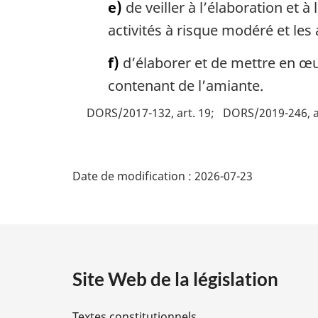
e)
de veiller à l’élaboration et 
activités à risque modéré et les 
f)
d’élaborer et de mettre en œ
contenant de l’amiante.
DORS/2017-132, art. 19
DORS/2019-246, a
D
Date de modification :
2026-07-23
é
t
a
Site Web de la législation
i
Textes constitutionnels