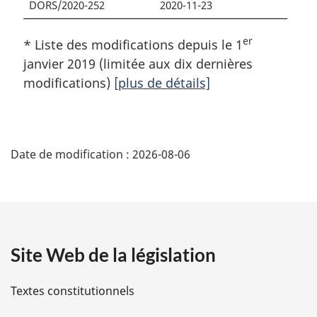
DORS/2020-252
2020-11-23
er
* Liste des modifications depuis le 1
janvier 2019 (limitée aux dix dernières
modifications)
[plus de détails]
D
Date de modification :
2026-08-06
é
t
a
Site Web de la législation
i
l
Textes constitutionnels