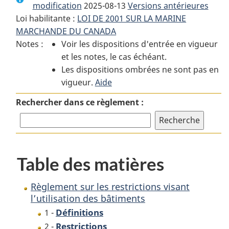
modification
2025-08-13
:
Règlement
Versions antérieures
:
Loi habilitante :
LOI DE 2001 SUR LA MARINE
Règlement
sur
Règlement
MARCHANDE DU CANADA
sur
les
sur
Notes :
Voir les dispositions d'entrée en vigueur
les
restrictions
les
et les notes, le cas échéant.
restrictions
visant
restrictions
Les dispositions ombrées ne sont pas en
visant
l’utilisation
visant
vigueur.
l’utilisation
Aide
des
l’utilisation
des
bâtiments
des
Rechercher dans ce règlement :
bâtiments
bâtiments
Table des matières
Règlement sur les restrictions visant
l’utilisation des bâtiments
Définitions
1 -
Restrictions
2 -