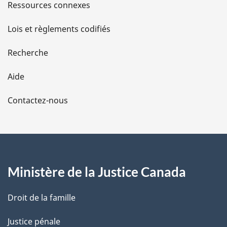
s
Ressources connexes
d
Lois et règlements codifiés
e
Recherche
l
Aide
a
Contactez-nous
p
a
g
Ministère de la Justice Canada
e
Droit de la famille
Justice pénale