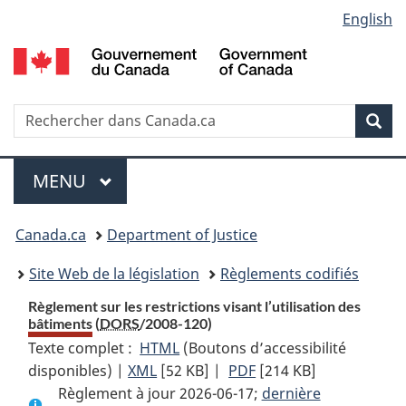
Language
English
Passer
Passer
Passer
au
à
à
selection
contenu
«
la
principal
À
version
propos
HTML
Recherche
R
Rec
de
simplifiée
d
ce
C
Menu
site
MENU
PRINCIPAL
You
Canada.ca
Department of Justice
are
Site Web de la législation
Règlements codifiés
here:
Règlement sur les restrictions visant l’utilisation des
bâtiments (
DORS
/2008-120)
Texte complet :
HTML
Texte
(Boutons d’accessibilité
disponibles) |
XML
Texte
[52 KB]
complet
|
PDF
Texte
[214 KB]
Règlement à jour 2026-06-17;
complet
:
complet
dernière