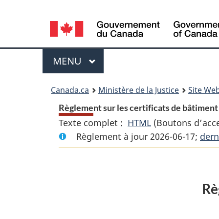
Language
selection
Menu
MENU
PRINCIPAL
You
Canada.ca
Ministère de la Justice
Site Web
are
Règlement sur les certificats de bâtiment 
Texte complet :
HTML
Texte
(Boutons d’acces
here:
Règlement à jour 2026-06-17;
complet
dern
:
Règlement
sur
Rè
les
certificats
de