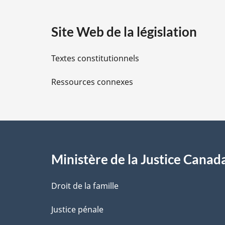
a
Site Web de la législation
i
Textes constitutionnels
l
Ressources connexes
s
d
e
l
Ministère de la Justice Canad
a
Droit de la famille
p
Justice pénale