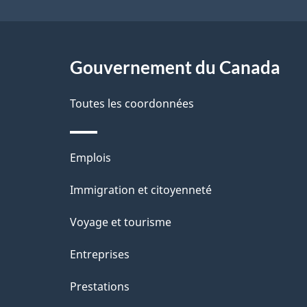
a
g
Gouvernement du Canada
e
Toutes les coordonnées
Thèmes
Emplois
et
Immigration et citoyenneté
sujets
Voyage et tourisme
Entreprises
Prestations