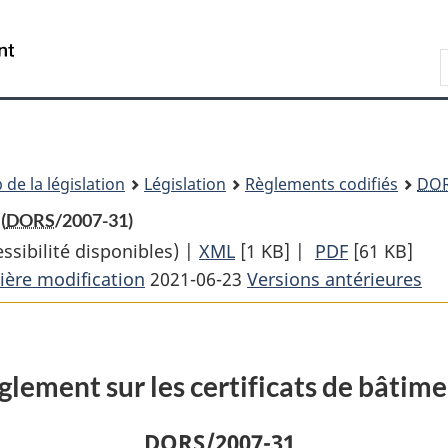
Passer
Passer
Passer
au
à
à
Recherche
contenu
«
la
principal
À
version
propos
HTML
de
simplifiée
ce
 de la législation
Législation
Règlements codifiés
DO
site
(
DORS
/2007-31)
sibilité disponibles) |
XML
Texte
[1 KB]
|
PDF
Texte
[61 KB]
ière modification
2021-06-23
complet
Versions antérieures
complet
:
:
Règlement
Règlement
sur
sur
glement sur les certificats de bâtim
les
les
certificats
certificats
DORS
/2007-31
de
de