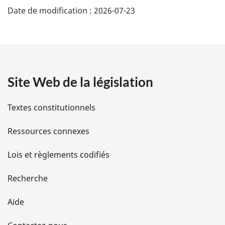
e
Date de modification :
2026-07-23
é
:
t
a
Site Web de la législation
i
l
Textes constitutionnels
s
Ressources connexes
d
Lois et règlements codifiés
e
Recherche
l
Aide
a