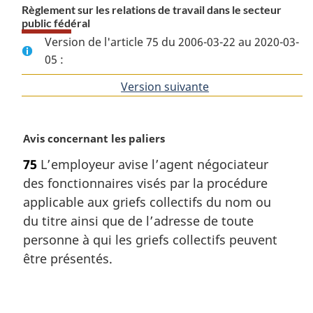
Règlement sur les relations de travail dans le secteur
public fédéral
Version de l'article 75 du 2006-03-22 au 2020-03-
05 :
Version suivante
de
l'article
N
Avis concernant les paliers
o
75
L’employeur avise l’agent négociateur
t
des fonctionnaires visés par la procédure
e
m
applicable aux griefs collectifs du nom ou
a
du titre ainsi que de l’adresse de toute
r
personne à qui les griefs collectifs peuvent
g
être présentés.
i
n
a
D
l