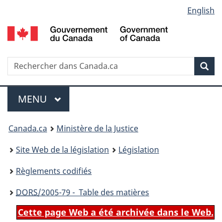
Language
English
Passer
Passer
Passer
au
à
à
selection
contenu
«
la
principal
À
version
propos
HTML
Recherche
R
Rec
de
simplifiée
d
ce
C
Menu
site
MENU
PRINCIPAL
You
Canada.ca
Ministère de la Justice
are
Site Web de la législation
Législation
here:
Règlements codifiés
DORS
/2005-79 - Table des matières
Cette page Web a été archivée dans le Web.