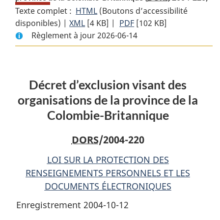
Texte complet :
HTML
Texte
(Boutons d’accessibilité
disponibles) |
XML
Texte
[4 KB]
complet
|
PDF
Texte
[102 KB]
Règlement à jour 2026-06-14
complet
:
complet
:
Décret
:
Décret
d’exclusion
Décret
d’exclusion
visant
d’exclusion
Décret d’exclusion visant des
visant
des
visant
des
organisations
des
organisations de la province de la
organisations
de
organisations
Colombie-Britannique
de
la
de
la
province
la
DORS
/2004-220
province
de
province
de
la
de
LOI SUR LA PROTECTION DES
la
Colombie-
la
RENSEIGNEMENTS PERSONNELS ET LES
Colombie-
Britannique
Colombie-
DOCUMENTS ÉLECTRONIQUES
Britannique
Britannique
Enregistrement 2004-10-12