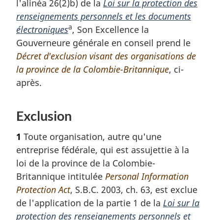
l'alinéa 26(2)b) de la
Loi sur la protection des
u
b
renseignements personnels et les documents
r
a
a
à
électroniques
, Son Excellence la
s
l
Gouverneure générale en conseil prend le
a
d
Décret d'exclusion visant des organisations de
r
e
la province de la Colombie-Britannique
, ci-
é
p
après.
f
a
é
g
r
Exclusion
e
e
n
1
Toute organisation, autre qu'une
c
e
entreprise fédérale, qui est assujettie à la
d
loi de la province de la Colombie-
e
Britannique intitulée
Personal Information
l
Protection Act
, S.B.C. 2003, ch. 63, est exclue
a
n
de l'application de la partie 1 de la
Loi sur la
o
protection des renseignements personnels et