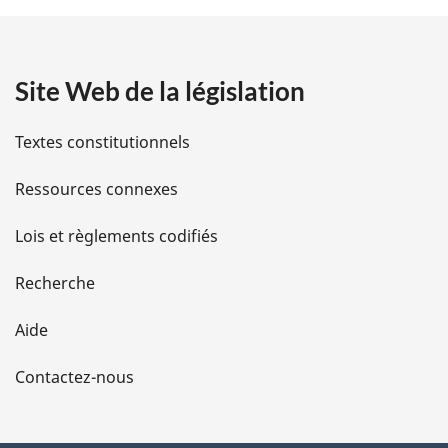
t
a
Site Web de la législation
i
l
Textes constitutionnels
s
Ressources connexes
d
Lois et règlements codifiés
e
Recherche
l
Aide
a
Contactez-nous
p
a