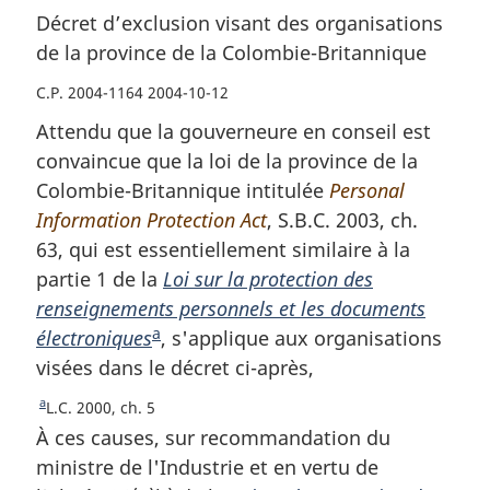
Décret d’exclusion visant des organisations
de la province de la Colombie-Britannique
C.P. 2004-1164 2004-10-12
Attendu que la gouverneure en conseil est
convaincue que la loi de la province de la
Colombie-Britannique intitulée
Personal
Information Protection Act
, S.B.C. 2003, ch.
63, qui est essentiellement similaire à la
partie 1 de la
Loi sur la protection des
renseignements personnels et les documents
a
électroniques
N
, s'applique aux organisations
visées dans le décret ci-après,
o
t
a
R
L.C. 2000, ch. 5
e
e
À ces causes, sur recommandation du
d
t
ministre de l'Industrie et en vertu de
o
e