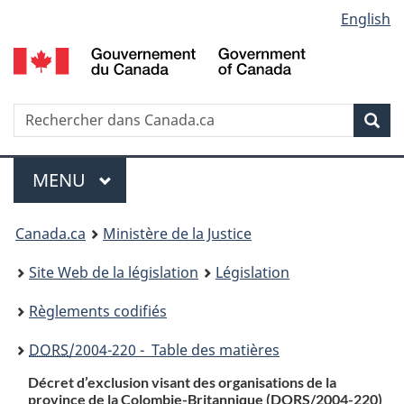
Language
English
Passer
Passer
Passer
au
à
à
selection
contenu
«
la
principal
À
version
propos
HTML
Recherche
R
Rec
de
simplifiée
d
ce
C
Menu
site
MENU
PRINCIPAL
You
Canada.ca
Ministère de la Justice
are
Site Web de la législation
Législation
here:
Règlements codifiés
DORS
/2004-220 - Table des matières
Décret d’exclusion visant des organisations de la
province de la Colombie-Britannique (
DORS
/2004-220)