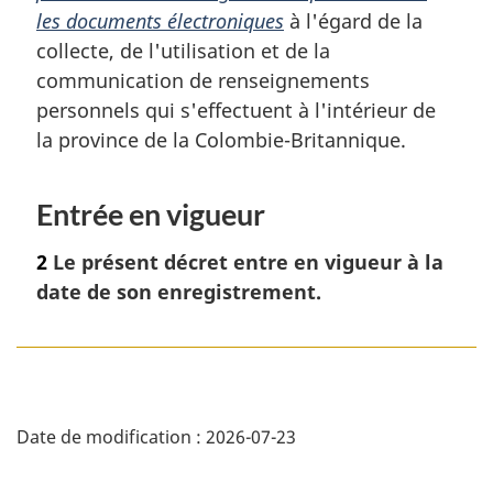
t
les documents électroniques
à l'égard de la
e
collecte, de l'utilisation et de la
d
e
communication de renseignements
b
personnels qui s'effectuent à l'intérieur de
a
la province de la Colombie-Britannique.
s
d
e
Entrée en vigueur
p
a
2
Le présent décret entre en vigueur à la
g
date de son enregistrement.
e
D
Date de modification :
2026-07-23
é