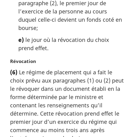
paragraphe (2), le premier jour de
l’exercice de la personne au cours
duquel celle-ci devient un fonds coté en
bourse;
e)
le jour où la révocation du choix
prend effet.
N
Révocation
o
(6)
Le régime de placement qui a fait le
t
choix prévu aux paragraphes (1) ou (2) peut
e
m
le révoquer dans un document établi en la
a
forme déterminée par le ministre et
r
contenant les renseignements qu’il
g
détermine. Cette révocation prend effet le
i
premier jour d’un exercice du régime qui
n
a
commence au moins trois ans après
l