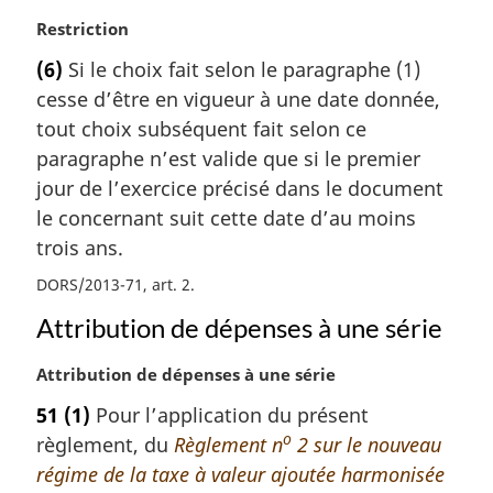
:
N
Restriction
o
(6)
Si le choix fait selon le paragraphe (1)
t
cesse d’être en vigueur à une date donnée,
e
m
tout choix subséquent fait selon ce
a
paragraphe n’est valide que si le premier
r
jour de l’exercice précisé dans le document
g
le concernant suit cette date d’au moins
i
trois ans.
n
a
DORS/2013-71, art. 2
l
e
Attribution de dépenses à une série
:
N
Attribution de dépenses à une série
o
51
(1)
Pour l’application du présent
t
o
règlement, du
Règlement n
2 sur le nouveau
e
m
régime de la taxe à valeur ajoutée harmonisée