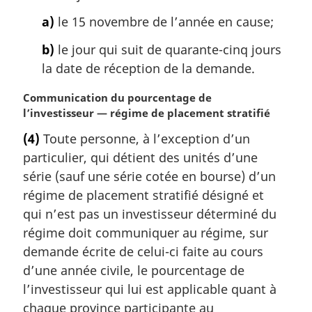
a)
le 15 novembre de l’année en cause;
b)
le jour qui suit de quarante-cinq jours
la date de réception de la demande.
N
Communication du pourcentage de
o
l’investisseur — régime de placement stratifié
t
(4)
Toute personne, à l’exception d’un
e
particulier, qui détient des unités d’une
m
a
série (sauf une série cotée en bourse) d’un
r
régime de placement stratifié désigné et
g
qui n’est pas un investisseur déterminé du
i
régime doit communiquer au régime, sur
n
demande écrite de celui-ci faite au cours
a
l
d’une année civile, le pourcentage de
e
l’investisseur qui lui est applicable quant à
:
chaque province participante au