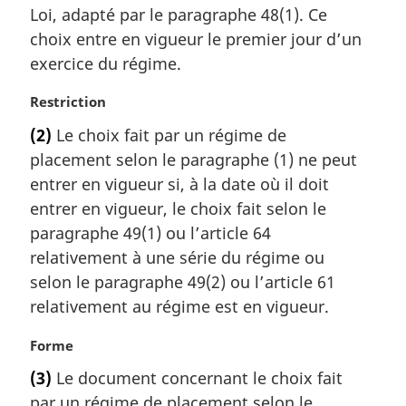
r
Loi, adapté par le paragraphe 48(1). Ce
g
choix entre en vigueur le premier jour d’un
i
exercice du régime.
n
a
N
Restriction
l
o
e
(2)
Le choix fait par un régime de
t
:
placement selon le paragraphe (1) ne peut
e
m
entrer en vigueur si, à la date où il doit
a
entrer en vigueur, le choix fait selon le
r
paragraphe 49(1) ou l’article 64
g
relativement à une série du régime ou
i
selon le paragraphe 49(2) ou l’article 61
n
a
relativement au régime est en vigueur.
l
e
N
Forme
:
o
(3)
Le document concernant le choix fait
t
par un régime de placement selon le
e