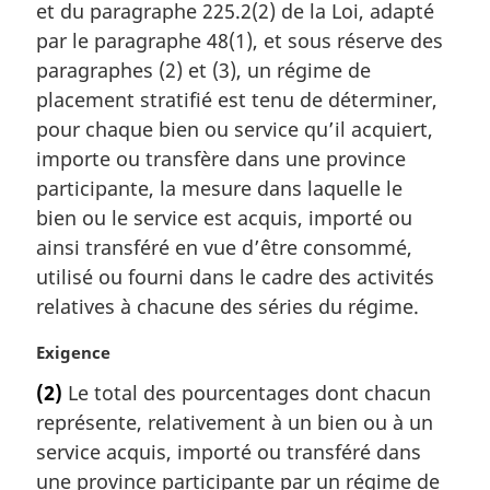
a
et du paragraphe 225.2(2) de la Loi, adapté
r
par le paragraphe 48(1), et sous réserve des
g
paragraphes (2) et (3), un régime de
i
placement stratifié est tenu de déterminer,
n
a
pour chaque bien ou service qu’il acquiert,
l
importe ou transfère dans une province
e
participante, la mesure dans laquelle le
:
bien ou le service est acquis, importé ou
ainsi transféré en vue d’être consommé,
utilisé ou fourni dans le cadre des activités
relatives à chacune des séries du régime.
N
Exigence
o
(2)
Le total des pourcentages dont chacun
t
représente, relativement à un bien ou à un
e
m
service acquis, importé ou transféré dans
a
une province participante par un régime de