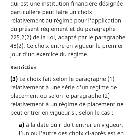
r
qui est une institution financière désignée
g
particulière peut faire un choix
i
relativement au régime pour l’application
n
du présent règlement et du paragraphe
a
l
225.2(2) de la Loi, adapté par le paragraphe
e
48(2). Ce choix entre en vigueur le premier
:
jour d’un exercice du régime.
N
Restriction
o
(3)
Le choix fait selon le paragraphe (1)
t
relativement à une série d’un régime de
e
m
placement ou selon le paragraphe (2)
a
relativement à un régime de placement ne
r
peut entrer en vigueur si, selon le cas :
g
i
a)
à la date où il doit entrer en vigueur,
n
l’un ou l’autre des choix ci-après est en
a