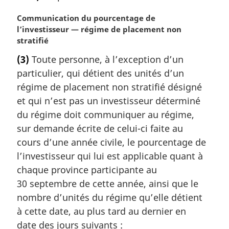
N
Communication du pourcentage de
o
l’investisseur — régime de placement non
t
stratifié
e
(3)
Toute personne, à l’exception d’un
m
particulier, qui détient des unités d’un
a
r
régime de placement non stratifié désigné
g
et qui n’est pas un investisseur déterminé
i
du régime doit communiquer au régime,
n
sur demande écrite de celui-ci faite au
a
cours d’une année civile, le pourcentage de
l
e
l’investisseur qui lui est applicable quant à
:
chaque province participante au
30 septembre de cette année, ainsi que le
nombre d’unités du régime qu’elle détient
à cette date, au plus tard au dernier en
date des jours suivants :