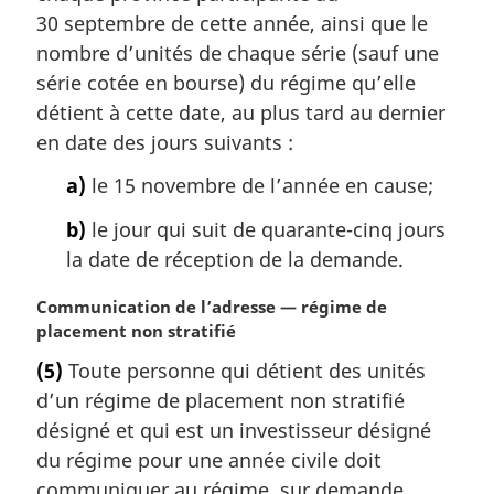
30 septembre de cette année, ainsi que le
nombre d’unités de chaque série (sauf une
série cotée en bourse) du régime qu’elle
détient à cette date, au plus tard au dernier
en date des jours suivants :
a)
le 15 novembre de l’année en cause;
b)
le jour qui suit de quarante-cinq jours
la date de réception de la demande.
N
Communication de l’adresse — régime de
o
placement non stratifié
t
(5)
Toute personne qui détient des unités
e
d’un régime de placement non stratifié
m
a
désigné et qui est un investisseur désigné
r
du régime pour une année civile doit
g
communiquer au régime, sur demande