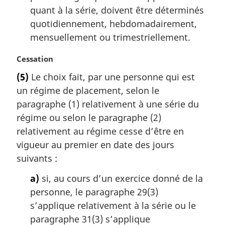
quant à la série, doivent être déterminés
quotidiennement, hebdomadairement,
mensuellement ou trimestriellement.
N
Cessation
o
(5)
Le choix fait, par une personne qui est
t
un régime de placement, selon le
e
m
paragraphe (1) relativement à une série du
a
régime ou selon le paragraphe (2)
r
relativement au régime cesse d’être en
g
vigueur au premier en date des jours
i
suivants :
n
a
a)
si, au cours d’un exercice donné de la
l
personne, le paragraphe 29(3)
e
:
s’applique relativement à la série ou le
paragraphe 31(3) s’applique