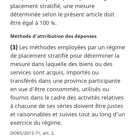
r
placement stratifié, une mesure
g
déterminée selon le présent article doit
i
être égal à 100 %.
n
a
N
Méthode d’attribution des dépenses
l
o
e
(3)
Les méthodes employées par un régime
t
:
de placement stratifié pour déterminer la
e
m
mesure dans laquelle des biens ou des
a
services sont acquis, importés ou
r
transférés dans une province participante
g
en vue d’être consommés, utilisés ou
i
fournis dans le cadre des activités relatives
n
a
à chacune de ses séries doivent être justes
l
et raisonnables et suivies tout au long d’un
e
exercice du régime.
:
DORS/2013-71, art. 2