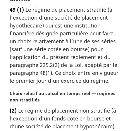
t
49
(1)
Le régime de placement stratifié (à
e
l’exception d’une société de placement
m
a
hypothécaire) qui est une institution
r
financière désignée particulière peut faire
g
un choix relativement à l’une de ses séries
i
(sauf une série cotée en bourse) pour
n
l’application du présent règlement et du
a
l
paragraphe 225.2(2) de la Loi, adapté par le
e
paragraphe 48(1). Ce choix entre en vigueur
:
le premier jour d’un exercice du régime.
N
Choix relatif au calcul en temps réel — régimes
o
non stratifiés
t
(2)
Le régime de placement non stratifié (à
e
l’exception d’un fonds coté en bourse et
m
a
d’une société de placement hypothécaire)