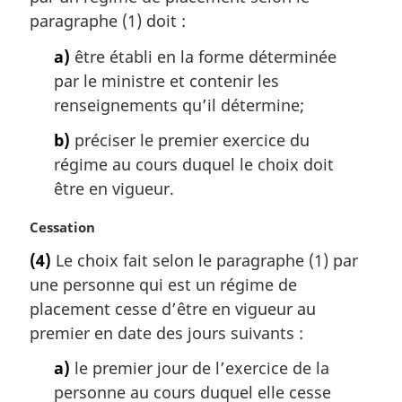
m
paragraphe (1) doit :
a
a)
être établi en la forme déterminée
r
g
par le ministre et contenir les
i
renseignements qu’il détermine;
n
a
b)
préciser le premier exercice du
l
régime au cours duquel le choix doit
e
être en vigueur.
:
N
Cessation
o
(4)
Le choix fait selon le paragraphe (1) par
t
une personne qui est un régime de
e
m
placement cesse d’être en vigueur au
a
premier en date des jours suivants :
r
g
a)
le premier jour de l’exercice de la
i
personne au cours duquel elle cesse