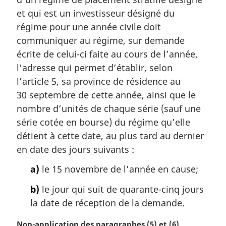
r
et qui est un investisseur désigné du
g
régime pour une année civile doit
i
communiquer au régime, sur demande
n
écrite de celui-ci faite au cours de l’année,
a
l
l’adresse qui permet d’établir, selon
e
l’article 5, sa province de résidence au
:
30 septembre de cette année, ainsi que le
nombre d’unités de chaque série (sauf une
série cotée en bourse) du régime qu’elle
détient à cette date, au plus tard au dernier
en date des jours suivants :
a)
le 15 novembre de l’année en cause;
b)
le jour qui suit de quarante-cinq jours
la date de réception de la demande.
N
Non-application des paragraphes (5) et (6)