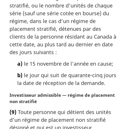
stratifié, ou le nombre d’unités de chaque
série (sauf une série cotée en bourse) du
régime, dans le cas d’un régime de
placement stratifié, détenues par des
clients de la personne résidant au Canada à
cette date, au plus tard au dernier en date
des jours suivants :
a)
le 15 novembre de l’année en cause;
b)
le jour qui suit de quarante-cinq jours
la date de réception de la demande.
N
Investisseur admissible — régime de placement
o
non stratifié
t
(9)
Toute personne qui détient des unités
e
d’un régime de placement non stratifié
m
a
désigné et qui est un investisseur