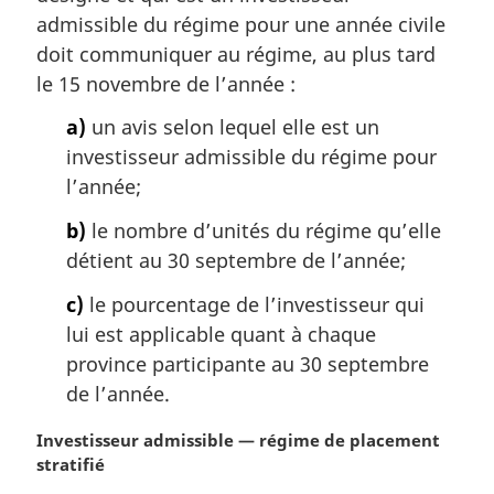
r
admissible du régime pour une année civile
g
doit communiquer au régime, au plus tard
i
le 15 novembre de l’année :
n
a
a)
un avis selon lequel elle est un
l
investisseur admissible du régime pour
e
l’année;
:
b)
le nombre d’unités du régime qu’elle
détient au 30 septembre de l’année;
c)
le pourcentage de l’investisseur qui
lui est applicable quant à chaque
province participante au 30 septembre
de l’année.
N
Investisseur admissible — régime de placement
o
stratifié
t