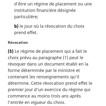
n
d’être un régime de placement ou une
a
institution financière désignée
l
particulière;
e
:
b)
le jour où la révocation du choix
prend effet.
N
Révocation
o
(5)
Le régime de placement qui a fait le
t
choix prévu au paragraphe (1) peut le
e
m
révoquer dans un document établi en la
a
forme déterminée par le ministre et
r
contenant les renseignements qu’il
g
détermine. Cette révocation prend effet le
i
premier jour d’un exercice du régime qui
n
a
commence au moins trois ans après
l
l’entrée en vigueur du choix.
e