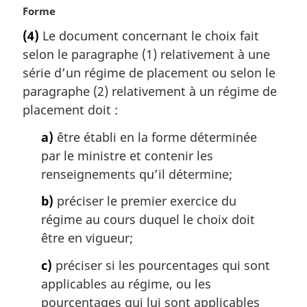
N
Forme
o
(4)
Le document concernant le choix fait
t
selon le paragraphe (1) relativement à une
e
m
série d’un régime de placement ou selon le
a
paragraphe (2) relativement à un régime de
r
placement doit :
g
i
a)
être établi en la forme déterminée
n
par le ministre et contenir les
a
renseignements qu’il détermine;
l
e
b)
préciser le premier exercice du
:
régime au cours duquel le choix doit
être en vigueur;
c)
préciser si les pourcentages qui sont
applicables au régime, ou les
pourcentages qui lui sont applicables