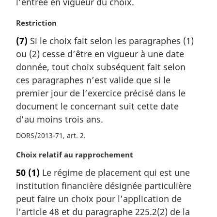
l’entrée en vigueur du choix.
e
:
N
Restriction
o
(7)
Si le choix fait selon les paragraphes (1)
t
ou (2) cesse d’être en vigueur à une date
e
m
donnée, tout choix subséquent fait selon
a
ces paragraphes n’est valide que si le
r
premier jour de l’exercice précisé dans le
g
document le concernant suit cette date
i
d’au moins trois ans.
n
a
DORS/2013-71, art. 2
l
e
N
Choix relatif au rapprochement
:
o
50
(1)
Le régime de placement qui est une
t
institution financière désignée particulière
e
m
peut faire un choix pour l’application de
a
l’article 48 et du paragraphe 225.2(2) de la