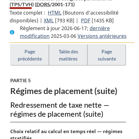
(TPS/TVH) (
DORS
/2001-171)
Texte complet :
HTML
Texte
(Boutons d’accessibilité
disponibles) |
XML
Texte
[793 KB]
complet
|
PDF
Texte
[1435 KB]
Règlement à jour 2026-06-17;
complet
:
dernière
complet
modification
2025-03-06
:
Règlement
Versions antérieures
:
Règlement
sur
Règlement
sur
la
sur
Page
Table des
Page
précédente
matières
suivante
la
méthode
la
méthode
d’attribution
méthode
d’attribution
applicable
d’attribution
PARTIE 5
applicable
aux
applicable
Régimes de placement (suite)
aux
institutions
aux
institutions
financières
institutions
Redressement de taxe nette —
financières
désignées
financières
régimes de placement (suite)
désignées
particulières
désignées
particulières
(TPS/TVH)
particulières
(TPS/TVH)
(TPS/TVH)
N
Choix relatif au calcul en temps réel — régimes
o
stratifiés