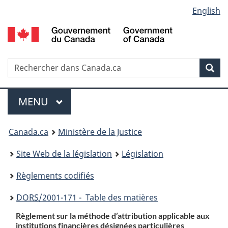
Language
English
Passer
Passer
Passer
au
à
à
selection
contenu
«
la
principal
À
version
propos
HTML
Recherche
R
Rec
de
simplifiée
d
ce
C
Menu
site
MENU
PRINCIPAL
You
Canada.ca
Ministère de la Justice
are
Site Web de la législation
Législation
here:
Règlements codifiés
DORS
/2001-171 - Table des matières
Règlement sur la méthode d’attribution applicable aux
institutions financières désignées particulières