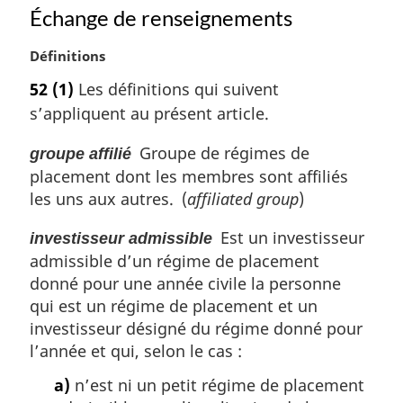
Échange de renseignements
N
Définitions
o
52
(1)
Les définitions qui suivent
t
s’appliquent au présent article.
e
m
Groupe de régimes de
groupe affilié
a
placement dont les membres sont affiliés
r
g
les uns aux autres. (
affiliated group
)
i
n
Est un investisseur
investisseur admissible
a
admissible d’un régime de placement
l
donné pour une année civile la personne
e
qui est un régime de placement et un
:
investisseur désigné du régime donné pour
l’année et qui, selon le cas :
a)
n’est ni un petit régime de placement