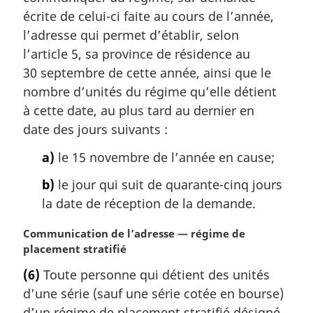
i
écrite de celui-ci faite au cours de l’année,
n
l’adresse qui permet d’établir, selon
a
l
l’article 5, sa province de résidence au
e
30 septembre de cette année, ainsi que le
:
nombre d’unités du régime qu’elle détient
à cette date, au plus tard au dernier en
date des jours suivants :
a)
le 15 novembre de l’année en cause;
b)
le jour qui suit de quarante-cinq jours
la date de réception de la demande.
N
Communication de l’adresse — régime de
o
placement stratifié
t
(6)
Toute personne qui détient des unités
e
d’une série (sauf une série cotée en bourse)
m
a
d’un régime de placement stratifié désigné