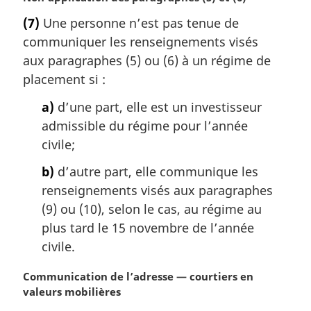
o
(7)
Une personne n’est pas tenue de
t
communiquer les renseignements visés
e
m
aux paragraphes (5) ou (6) à un régime de
a
placement si :
r
g
a)
d’une part, elle est un investisseur
i
admissible du régime pour l’année
n
civile;
a
l
b)
d’autre part, elle communique les
e
renseignements visés aux paragraphes
:
(9) ou (10), selon le cas, au régime au
plus tard le 15 novembre de l’année
civile.
N
Communication de l’adresse — courtiers en
o
valeurs mobilières
t