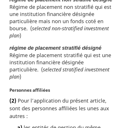
Régime de placement non stratifié qui est
une institution financière désignée
particulière mais non un fonds coté en
bourse. (
selected non-stratified investment
plan
)
régime de placement stratifié désigné
Régime de placement stratifié qui est une
institution financière désignée
particulière. (
selected stratified investment
plan
)
N
Personnes affiliées
o
(2)
Pour l’application du présent article,
t
sont des personnes affiliées les unes aux
e
m
autres :
a
a)
les entités de gestion du même
r