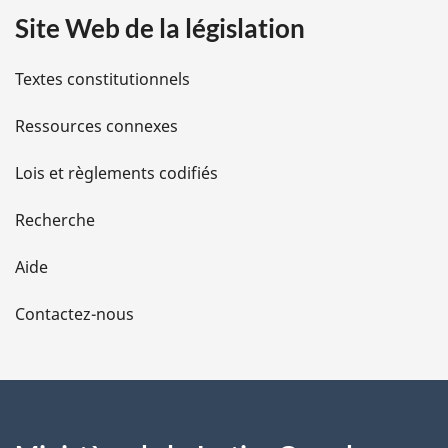
Site Web de la législation
i
l
Textes constitutionnels
s
Ressources connexes
d
Lois et règlements codifiés
e
Recherche
l
Aide
a
Contactez-nous
p
a
g