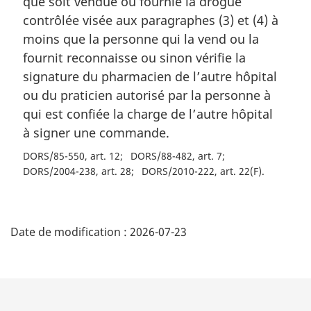
que soit vendue ou fournie la drogue
contrôlée visée aux paragraphes (3) et (4) à
moins que la personne qui la vend ou la
fournit reconnaisse ou sinon vérifie la
signature du pharmacien de l’autre hôpital
ou du praticien autorisé par la personne à
qui est confiée la charge de l’autre hôpital
à signer une commande.
DORS/85-550, art. 12
DORS/88-482, art. 7
DORS/2004-238, art. 28
DORS/2010-222, art. 22(F)
D
Date de modification :
2026-07-23
é
t
a