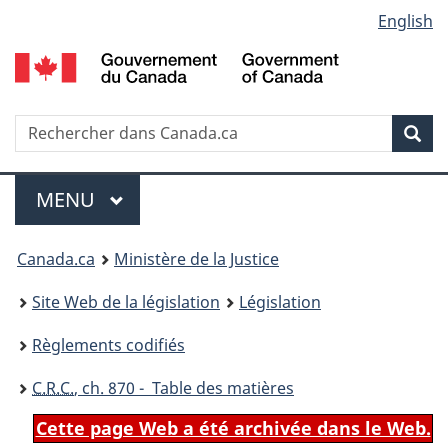
Language
English
Passer
Passer
Passer
au
à
à
selection
contenu
«
la
principal
À
version
propos
HTML
Recherche
R
Rec
de
simplifiée
d
ce
C
Menu
site
MENU
PRINCIPAL
You
Canada.ca
Ministère de la Justice
are
Site Web de la législation
Législation
here:
Règlements codifiés
C.R.C.
, ch. 870 - Table des matières
Cette page Web a été archivée dans le Web.