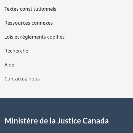
l
Textes constitutionnels
s
Ressources connexes
d
Lois et règlements codifiés
e
Recherche
l
Aide
a
Contactez-nous
p
a
g
Ministère de la Justice Canada
e