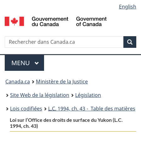
Language
English
Passer
Passer
Passer
au
à
à
selection
contenu
«
la
principal
À
version
propos
HTML
Recherche
R
Rec
de
simplifiée
d
ce
C
Menu
site
MENU
PRINCIPAL
You
Canada.ca
Ministère de la Justice
are
Site Web de la législation
Législation
here:
Lois codifiées
L.C.
1994, ch. 43 - Table des matières
Loi sur l’Office des droits de surface du Yukon (L.C.
1994, ch. 43)