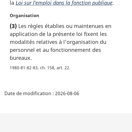
m
la
Loi sur l’emploi dans la fonction publique
.
:
a
r
N
Organisation
g
o
(3)
Les règles établies ou maintenues en
i
t
application de la présente loi fixent les
n
e
a
m
modalités relatives à l’organisation du
l
a
personnel et au fonctionnement des
e
r
bureaux.
:
g
i
1980-81-82-83, ch. 158, art. 22
n
a
D
l
e
Date de modification :
2026-08-06
é
:
t
a