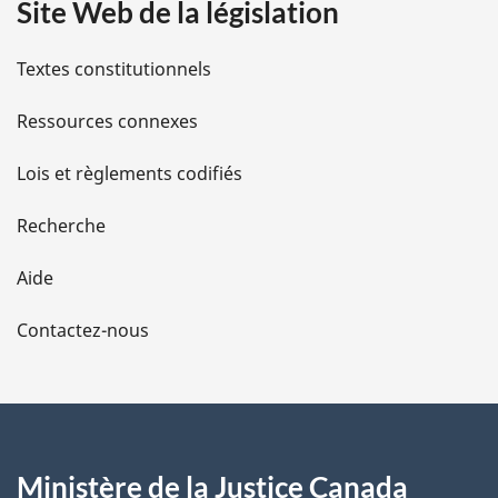
Site Web de la législation
i
l
Textes constitutionnels
s
Ressources connexes
d
Lois et règlements codifiés
e
Recherche
l
Aide
a
Contactez-nous
p
a
g
Ministère de la Justice Canada