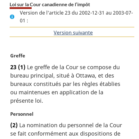
Loi sur la Cour canadienne de l’impôt
Version de l'article 23 du 2002-12-31 au 2003-07-
01 :
Version suivante
de
l'article
N
Greffe
o
23
(1)
Le greffe de la Cour se compose du
t
bureau principal, situé à Ottawa, et des
e
m
bureaux constitués par les règles établies
a
ou maintenues en application de la
r
présente loi.
g
i
N
Personnel
n
o
a
(2)
La nomination du personnel de la Cour
t
l
se fait conformément aux dispositions de
e
e