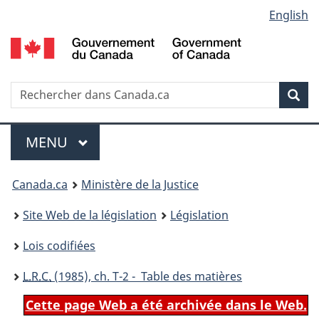
Language
English
Passer
Passer
Passer
au
à
à
selection
contenu
«
la
principal
À
version
propos
HTML
Recherche
R
Rec
de
simplifiée
d
ce
C
Menu
site
MENU
PRINCIPAL
You
Canada.ca
Ministère de la Justice
are
Site Web de la législation
Législation
here:
Lois codifiées
L.R.C.
(1985), ch. T-2 - Table des matières
Cette page Web a été archivée dans le Web.