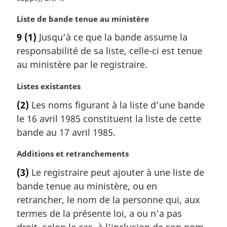
n
N
Liste de bande tenue au ministère
a
o
l
9
(1)
Jusqu’à ce que la bande assume la
t
e
responsabilité de sa liste, celle-ci est tenue
e
:
m
au ministère par le registraire.
a
r
N
Listes existantes
g
o
(2)
Les noms figurant à la liste d’une bande
i
t
le 16 avril 1985 constituent la liste de cette
n
e
a
m
bande au 17 avril 1985.
l
a
e
r
N
Additions et retranchements
:
g
o
(3)
Le registraire peut ajouter à une liste de
i
t
bande tenue au ministère, ou en
n
e
a
m
retrancher, le nom de la personne qui, aux
l
a
termes de la présente loi, a ou n’a pas
e
r
droit, selon le cas, à l’inclusion de son nom