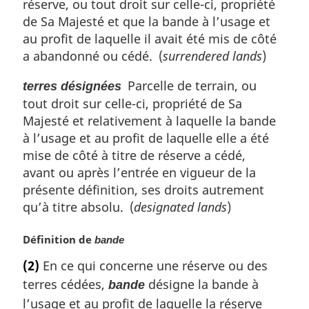
réserve, ou tout droit sur celle-ci, propriété
de Sa Majesté et que la bande à l’usage et
au profit de laquelle il avait été mis de côté
a abandonné ou cédé. (
surrendered lands
)
Parcelle de terrain, ou
terres désignées
tout droit sur celle-ci, propriété de Sa
Majesté et relativement à laquelle la bande
à l’usage et au profit de laquelle elle a été
mise de côté à titre de réserve a cédé,
avant ou après l’entrée en vigueur de la
présente définition, ses droits autrement
qu’à titre absolu. (
designated lands
)
N
Définition de
bande
o
(2)
En ce qui concerne une réserve ou des
t
terres cédées,
désigne la bande à
bande
e
m
l’usage et au profit de laquelle la réserve