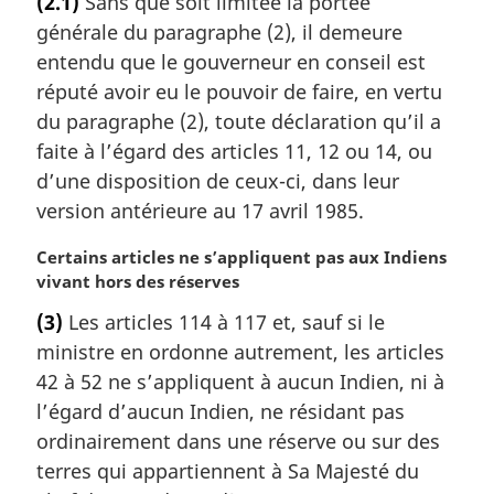
(2.1)
Sans que soit limitée la portée
e
générale du paragraphe (2), il demeure
m
a
entendu que le gouverneur en conseil est
r
réputé avoir eu le pouvoir de faire, en vertu
g
du paragraphe (2), toute déclaration qu’il a
i
faite à l’égard des articles 11, 12 ou 14, ou
n
d’une disposition de ceux-ci, dans leur
a
l
version antérieure au 17 avril 1985.
e
:
N
Certains articles ne s’appliquent pas aux Indiens
o
vivant hors des réserves
t
(3)
Les articles 114 à 117 et, sauf si le
e
ministre en ordonne autrement, les articles
m
a
42 à 52 ne s’appliquent à aucun Indien, ni à
r
l’égard d’aucun Indien, ne résidant pas
g
ordinairement dans une réserve ou sur des
i
terres qui appartiennent à Sa Majesté du
n