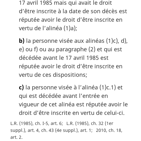
17 avril 1985 mais qui avait le droit
r
g
d’être inscrite à la date de son décès est
i
réputée avoir le droit d’être inscrite en
n
vertu de l’alinéa (1)a);
a
l
b)
la personne visée aux alinéas (1)c), d),
e
e) ou f) ou au paragraphe (2) et qui est
:
décédée avant le 17 avril 1985 est
réputée avoir le droit d’être inscrite en
vertu de ces dispositions;
c)
la personne visée à l’alinéa (1)c.1) et
qui est décédée avant l’entrée en
vigueur de cet alinéa est réputée avoir le
droit d’être inscrite en vertu de celui-ci.
L.R. (1985), ch. I-5, art. 6
L.R. (1985), ch. 32 (1er
suppl.), art. 4, ch. 43 (4e suppl.), art. 1
2010, ch. 18,
art. 2