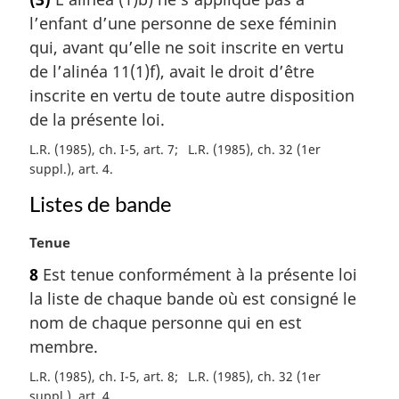
t
l
l’enfant d’une personne de sexe féminin
e
e
m
qui, avant qu’elle ne soit inscrite en vertu
:
a
de l’alinéa 11(1)f), avait le droit d’être
r
inscrite en vertu de toute autre disposition
g
de la présente loi.
i
n
L.R. (1985), ch. I-5, art. 7
L.R. (1985), ch. 32 (1er
a
suppl.), art. 4
l
Listes de bande
e
:
N
Tenue
o
8
Est tenue conformément à la présente loi
t
la liste de chaque bande où est consigné le
e
m
nom de chaque personne qui en est
a
membre.
r
L.R. (1985), ch. I-5, art. 8
L.R. (1985), ch. 32 (1er
g
suppl.), art. 4
i