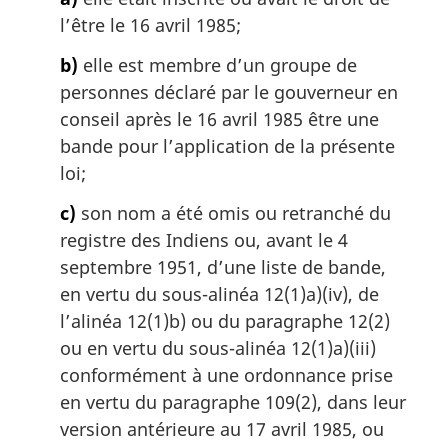
r
g
l’être le 16 avril 1985;
i
b)
elle est membre d’un groupe de
n
a
personnes déclaré par le gouverneur en
l
conseil après le 16 avril 1985 être une
e
bande pour l’application de la présente
:
loi;
c)
son nom a été omis ou retranché du
registre des Indiens ou, avant le 4
septembre 1951, d’une liste de bande,
en vertu du sous-alinéa 12(1)a)(iv), de
l’alinéa 12(1)b) ou du paragraphe 12(2)
ou en vertu du sous-alinéa 12(1)a)(iii)
conformément à une ordonnance prise
en vertu du paragraphe 109(2), dans leur
version antérieure au 17 avril 1985, ou