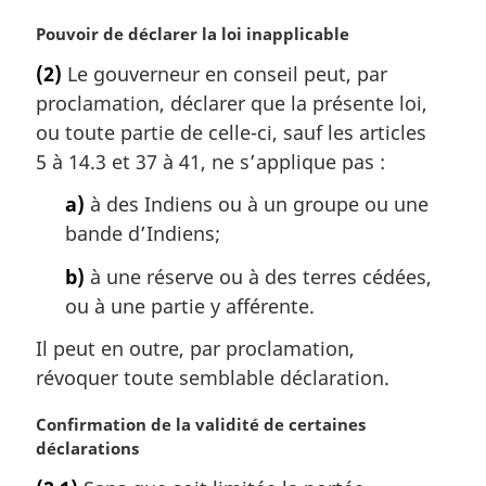
a
r
N
Pouvoir de déclarer la loi inapplicable
g
o
(2)
Le gouverneur en conseil peut, par
i
t
proclamation, déclarer que la présente loi,
n
e
a
m
ou toute partie de celle-ci, sauf les articles
l
a
5 à 14.3 et 37 à 41, ne s’applique pas :
e
r
:
g
a)
à des Indiens ou à un groupe ou une
i
bande d’Indiens;
n
a
b)
à une réserve ou à des terres cédées,
l
ou à une partie y afférente.
e
:
Il peut en outre, par proclamation,
révoquer toute semblable déclaration.
N
Confirmation de la validité de certaines
o
déclarations
t