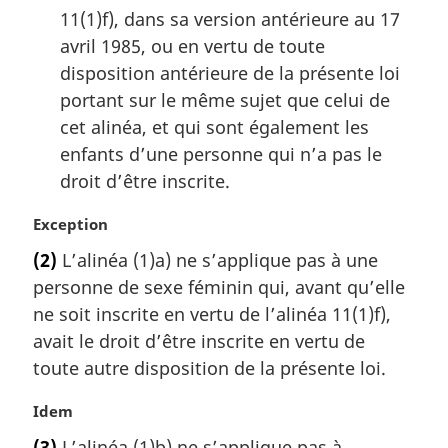
11(1)f), dans sa version antérieure au 17
avril 1985, ou en vertu de toute
disposition antérieure de la présente loi
portant sur le même sujet que celui de
cet alinéa, et qui sont également les
enfants d’une personne qui n’a pas le
droit d’être inscrite.
N
Exception
o
(2)
L’alinéa (1)a) ne s’applique pas à une
t
personne de sexe féminin qui, avant qu’elle
e
m
ne soit inscrite en vertu de l’alinéa 11(1)f),
a
avait le droit d’être inscrite en vertu de
r
toute autre disposition de la présente loi.
g
i
N
Idem
n
o
a
(3)
L’alinéa (1)b) ne s’applique pas à