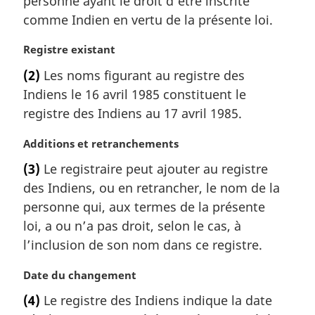
personne ayant le droit d’être inscrite
a
comme Indien en vertu de la présente loi.
r
g
N
Registre existant
i
o
(2)
Les noms figurant au registre des
n
t
a
Indiens le 16 avril 1985 constituent le
e
l
m
registre des Indiens au 17 avril 1985.
e
a
:
r
N
Additions et retranchements
g
o
(3)
Le registraire peut ajouter au registre
i
t
des Indiens, ou en retrancher, le nom de la
n
e
a
m
personne qui, aux termes de la présente
l
a
loi, a ou n’a pas droit, selon le cas, à
e
r
l’inclusion de son nom dans ce registre.
:
g
i
N
Date du changement
n
o
a
(4)
Le registre des Indiens indique la date
t
l