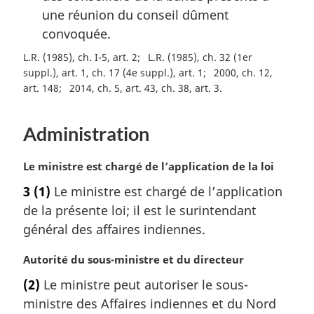
une réunion du conseil dûment
convoquée.
L.R. (1985), ch. I-5, art. 2
L.R. (1985), ch. 32 (1er
suppl.), art. 1, ch. 17 (4e suppl.), art. 1
2000, ch. 12,
art. 148
2014, ch. 5, art. 43, ch. 38, art. 3
Administration
N
Le ministre est chargé de l’application de la loi
o
3
(1)
Le ministre est chargé de l’application
t
de la présente loi; il est le surintendant
e
m
général des affaires indiennes.
a
r
N
Autorité du sous-ministre et du directeur
g
o
(2)
Le ministre peut autoriser le sous-
i
t
ministre des Affaires indiennes et du Nord
n
e