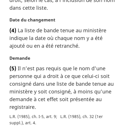
:
g
dans cette liste.
i
n
N
Date du changement
a
o
l
(4)
La liste de bande tenue au ministère
t
e
indique la date où chaque nom y a été
e
:
m
ajouté ou en a été retranché.
a
r
N
Demande
g
o
(5)
Il n’est pas requis que le nom d’une
i
t
personne qui a droit à ce que celui-ci soit
n
e
a
m
consigné dans une liste de bande tenue au
l
a
ministère y soit consigné, à moins qu’une
e
r
demande à cet effet soit présentée au
:
g
registraire.
i
n
L.R. (1985), ch. I-5, art. 9
L.R. (1985), ch. 32 (1er
a
suppl.), art. 4
l