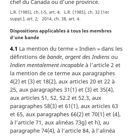
chef du Canada ou d’une province.
a
l
L.R. (1985), ch. I-5, art. 4
L.R. (1985), ch. 32 (1er
e
suppl.), art. 2
2014, ch. 38, art. 4
:
N
Dispositions applicables à tous les membres
o
d’une bande
t
4.1
La mention du terme « Indien » dans les
e
définitions de
bande
,
argent des Indiens
ou
m
a
Indien mentalement incapable
à l’article 2 et
r
la mention de ce terme aux paragraphes
g
4(2) et (3) et 18(2), aux articles 20 et 22 à
i
25, aux paragraphes 31(1) et (3) et 35(4),
n
aux articles 51, 52, 52.2 et 52.3, aux
a
l
paragraphes 58(3) et 61(1), aux articles 63
e
et 65, aux paragraphes 66(2) et 70(1) et (4),
:
à l’article 71, aux alinéas 73g) et h), au
paragraphe 74(4), à l’article 84, à l’alinéa