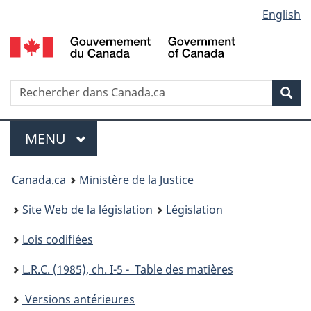
Language
English
Passer
Passer
Passer
au
à
à
selection
contenu
«
la
principal
À
version
propos
HTML
Recherche
R
Rec
de
simplifiée
d
ce
C
Menu
site
MENU
PRINCIPAL
You
Canada.ca
Ministère de la Justice
are
Site Web de la législation
Législation
here:
Lois codifiées
L.R.C.
(1985), ch. I-5 - Table des matières
Versions antérieures