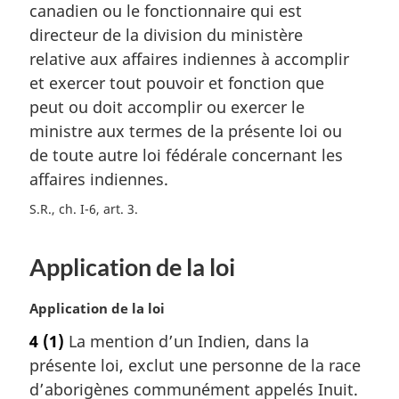
a
m
canadien ou le fonctionnaire qui est
l
a
directeur de la division du ministère
e
r
relative aux affaires indiennes à accomplir
:
g
et exercer tout pouvoir et fonction que
i
peut ou doit accomplir ou exercer le
n
a
ministre aux termes de la présente loi ou
l
de toute autre loi fédérale concernant les
e
affaires indiennes.
:
S.R., ch. I-6, art. 3
Application de la loi
N
Application de la loi
o
4
(1)
La mention d’un Indien, dans la
t
présente loi, exclut une personne de la race
e
m
d’aborigènes communément appelés Inuit.