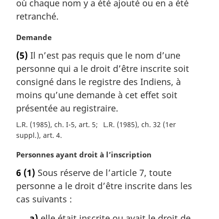
où chaque nom y a été ajouté ou en a été
e
e
m
retranché.
:
a
r
N
Demande
g
o
(5)
Il n’est pas requis que le nom d’une
i
t
personne qui a le droit d’être inscrite soit
n
e
a
m
consigné dans le registre des Indiens, à
l
a
moins qu’une demande à cet effet soit
e
r
présentée au registraire.
:
g
i
L.R. (1985), ch. I-5, art. 5
L.R. (1985), ch. 32 (1er
n
suppl.), art. 4
a
N
Personnes ayant droit à l’inscription
l
o
e
6
(1)
Sous réserve de l’article 7, toute
t
:
personne a le droit d’être inscrite dans les
e
m
cas suivants :
a
a)
elle était inscrite ou avait le droit de