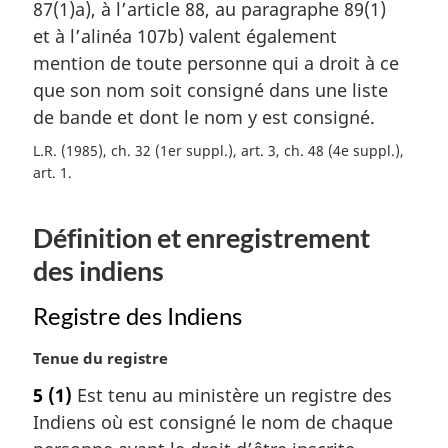
87(1)a), à l’article 88, au paragraphe 89(1)
et à l’alinéa 107b) valent également
mention de toute personne qui a droit à ce
que son nom soit consigné dans une liste
de bande et dont le nom y est consigné.
L.R. (1985), ch. 32 (1er suppl.), art. 3, ch. 48 (4e suppl.),
art. 1
Définition et enregistrement
des indiens
Registre des Indiens
N
Tenue du registre
o
5
(1)
Est tenu au ministère un registre des
t
Indiens où est consigné le nom de chaque
e
m