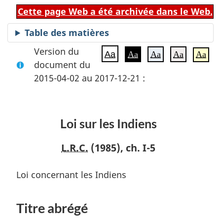
Cette page Web a été archivée dans le Web.
Table des matières
Version du
Aa
Aa
Aa
Aa
Aa
document du
2015-04-02 au 2017-12-21 :
Loi sur les Indiens
L.R.C.
(1985), ch. I-5
Loi concernant les Indiens
Titre abrégé