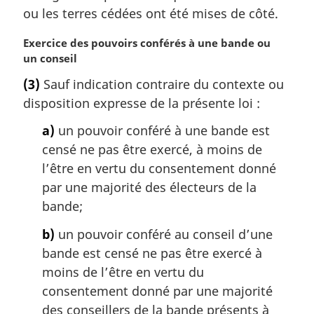
a
ou les terres cédées ont été mises de côté.
r
g
N
Exercice des pouvoirs conférés à une bande ou
i
o
un conseil
n
t
(3)
Sauf indication contraire du contexte ou
a
e
l
disposition expresse de la présente loi :
m
e
a
a)
un pouvoir conféré à une bande est
:
r
censé ne pas être exercé, à moins de
g
i
l’être en vertu du consentement donné
n
par une majorité des électeurs de la
a
bande;
l
e
b)
un pouvoir conféré au conseil d’une
:
bande est censé ne pas être exercé à
moins de l’être en vertu du
consentement donné par une majorité
des conseillers de la bande présents à