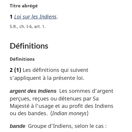
N
Titre abrégé
o
1
Loi sur les Indiens
.
t
e
S.R., ch. I-6, art. 1
m
a
Définitions
r
g
i
N
Définitions
n
o
2
(1)
Les définitions qui suivent
a
t
l
s’appliquent à la présente loi.
e
e
m
:
Les sommes d’argent
argent des Indiens
a
perçues, reçues ou détenues par Sa
r
g
Majesté à l’usage et au profit des Indiens
i
ou des bandes. (
Indian moneys
)
n
a
Groupe d’Indiens, selon le cas :
bande
l