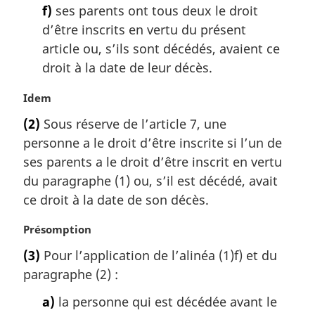
f)
ses parents ont tous deux le droit
d’être inscrits en vertu du présent
article ou, s’ils sont décédés, avaient ce
droit à la date de leur décès.
N
Idem
o
(2)
Sous réserve de l’article 7, une
t
personne a le droit d’être inscrite si l’un de
e
m
ses parents a le droit d’être inscrit en vertu
a
du paragraphe (1) ou, s’il est décédé, avait
r
ce droit à la date de son décès.
g
i
N
Présomption
n
o
a
(3)
Pour l’application de l’alinéa (1)f) et du
t
l
paragraphe (2) :
e
e
m
:
a)
la personne qui est décédée avant le
a