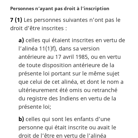
N
Personnes n’ayant pas droit à l’inscription
o
7
(1)
Les personnes suivantes n’ont pas le
t
droit d’être inscrites :
e
m
a)
celles qui étaient inscrites en vertu de
a
l’alinéa 11(1)f), dans sa version
r
g
antérieure au 17 avril 1985, ou en vertu
i
de toute disposition antérieure de la
n
présente loi portant sur le même sujet
a
que celui de cet alinéa, et dont le nom a
l
ultérieurement été omis ou retranché
e
:
du registre des Indiens en vertu de la
présente loi;
b)
celles qui sont les enfants d’une
personne qui était inscrite ou avait le
droit de l’être en vertu de l’alinéa