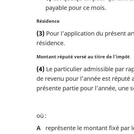
payable pour ce mois.
N
Résidence
o
(3)
Pour l’application du présent art
t
e
résidence.
m
a
N
Montant réputé versé au titre de l’impôt
r
o
(4)
Le particulier admissible par r
g
t
i
e
de revenu pour l’année est réputé a
n
m
présente partie pour l’année, une 
a
a
l
r
e
g
:
i
où :
n
a
A
représente le montant fixé par l
l