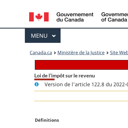
Language
selection
Menu
MENU
PRINCIPAL
You
Canada.ca
Ministère de la Justice
Site Web
are
here:
Loi de l’impôt sur le revenu
Version de l'article 122.8 du 2022-
N
Définitions
o