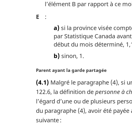
l’élément B par rapport à ce mo
E
:
a)
si la province visée comp
par Statistique Canada avant 
début du mois déterminé, 1,
b)
sinon, 1.
N
Parent ayant la garde partagée
o
(4.1)
Malgré le paragraphe (4), si 
t
e
122.6, la définition de
personne à ch
m
l’égard d’une ou de plusieurs pers
a
du paragraphe (4), avoir été payé
r
g
suivante :
i
n