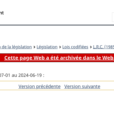
Passer
Passer
Passer
au
à
à
Recherche
contenu
«
la
principal
À
version
propos
HTML
de
simplifiée
ce
 de la législation
Législation
Lois codifiées
L.R.C.
(1985
site
Cette page Web a été archivée dans le Web
07-01 au 2024-06-19 :
Version précédente
de
Version suivante
de
l'article
l'artic