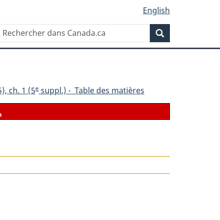
English
Rechercher
Recherche
dans
Canada.ca
e
), ch. 1 (5
suppl.) - Table des matières
.
le