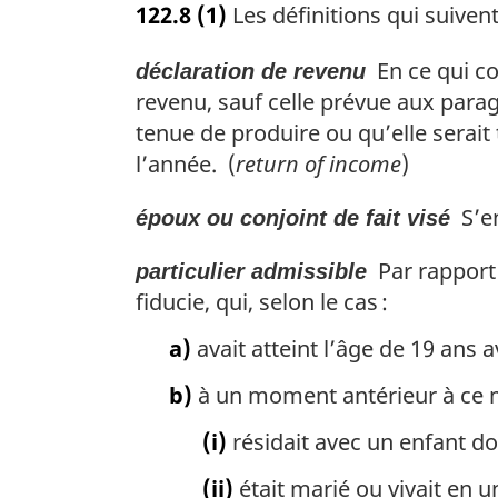
122.8
(1)
Les définitions qui suivent
t
e
En ce qui co
déclaration de revenu
m
a
revenu, sauf celle prévue aux parag
r
tenue de produire ou qu’elle serait
g
l’année. (
return of income
)
i
n
S’en
époux ou conjoint de fait visé
a
l
Par rapport 
particulier admissible
e
fiducie, qui, selon le cas :
:
a)
avait atteint l’âge de 19 ans 
b)
à un moment antérieur à ce m
(i)
résidait avec un enfant don
(ii)
était marié ou vivait en un