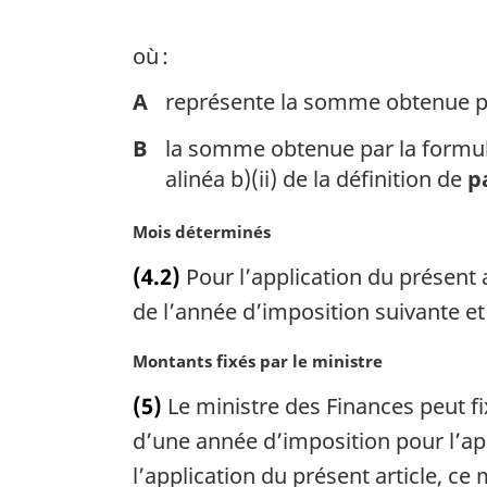
a
l
où :
e
:
A
représente la somme obtenue pa
B
la somme obtenue par la formul
alinéa b)(ii) de la définition de
p
N
Mois déterminés
o
(4.2)
Pour l’application du présent a
t
e
de l’année d’imposition suivante et
m
a
N
Montants fixés par le ministre
r
o
(5)
Le ministre des Finances peut f
g
t
i
e
d’une année d’imposition pour l’appl
n
m
l’application du présent article, ce
a
a