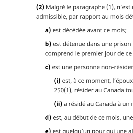
o
(2)
Malgré le paragraphe (1), n’est 
t
e
admissible, par rapport au mois dét
m
a
a)
est décédée avant ce mois;
r
g
b)
est détenue dans une prison 
i
comprend le premier jour de ce
n
a
c)
est une personne non-résident
l
e
(i)
est, à ce moment, l’époux 
:
250(1), résider au Canada to
(ii)
a résidé au Canada à un 
d)
est, au début de ce mois, une
e)
est quelqu’un pour qui une al