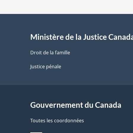
d
e
l
Ministère de la Justice Canad
a
Droit de la famille
p
Justice pénale
a
g
Gouvernement du Canada
e
Toutes les coordonnées