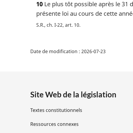
10
Le plus tôt possible après le 31 
t
e
présente loi au cours de cette anné
m
S.R., ch. I-22, art. 10
a
r
g
D
i
Date de modification :
2026-07-23
n
é
a
l
t
e
:
a
Site Web de la législation
i
Textes constitutionnels
l
Ressources connexes
s