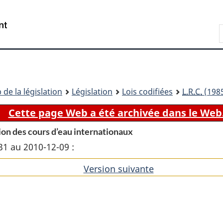
Passer
Passer
Passer
au
à
à
Recherche
contenu
«
la
principal
À
version
propos
HTML
de
simplifiée
ce
 de la législation
Législation
Lois codifiées
L.R.C.
(1985
site
Cette page Web a été archivée dans le Web
tion des cours d’eau internationaux
31 au 2010-12-09 :
Version suivante
de
l'article