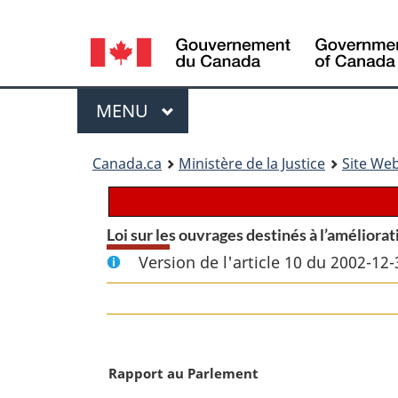
Language
selection
Menu
MENU
PRINCIPAL
You
Canada.ca
Ministère de la Justice
Site Web
are
here:
Loi sur les ouvrages destinés à l’améliora
Version de l'article 10 du 2002-12-
N
Rapport au Parlement
o