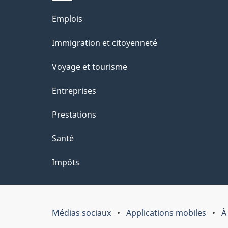
Thèmes
Emplois
et
Immigration et citoyenneté
sujets
Voyage et tourisme
Entreprises
Prestations
Santé
Impôts
Médias sociaux
Applications mobiles
À