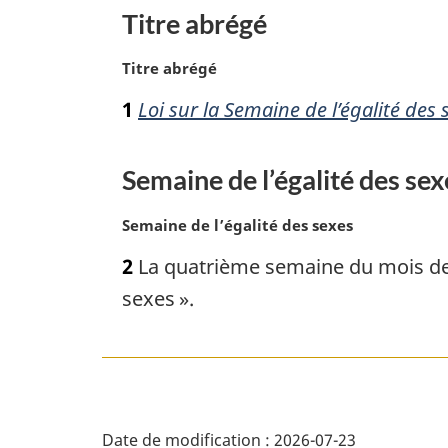
Titre abrégé
N
Titre abrégé
o
1
Loi sur la Semaine de l’égalité des 
t
e
m
Semaine de l’égalité des sex
a
r
N
Semaine de l’égalité des sexes
g
o
i
2
La quatrième semaine du mois de 
t
n
e
sexes ».
a
m
l
a
e
r
:
g
D
i
n
Date de modification :
2026-07-23