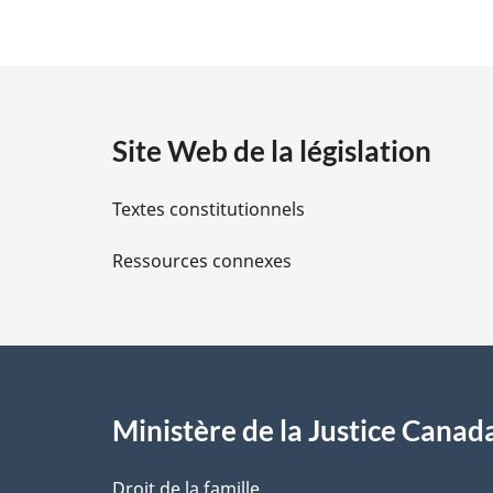
é
a
l
t
e
:
a
Site Web de la législation
i
Textes constitutionnels
l
Ressources connexes
s
d
e
l
Ministère de la Justice Canad
a
Droit de la famille