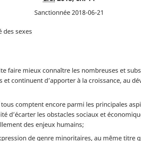
l’égalité
l’égalité
Sanctionnée 2018-06-21
des
des
sexes
sexes
té des sexes
e faire mieux connaître les nombreuses et subst
t continuent d’apporter à la croissance, au dé
r tous comptent encore parmi les principales asp
ité d’écarter les obstacles sociaux et économiq
ellement des enjeux humains;
expression de genre minoritaires, au même titre