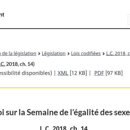
Passer
Passer
Passer
au
à
à
Recherche
contenu
«
la
principal
À
version
propos
HTML
de
simplifiée
ce
 de la législation
Législation
Lois codifiées
L.C.
2018, c
site
.C.
2018, ch. 14)
sibilité disponibles) |
XML
Texte
[12 KB]
|
PDF
Texte
[97 KB]
complet
complet
:
:
Loi
Loi
sur
sur
oi sur la Semaine de l’égalité des sex
la
la
Semaine
Semaine
L.C.
2018, ch. 14
de
de