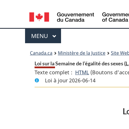
Language
selection
Menu
MENU
PRINCIPAL
You
Canada.ca
Ministère de la Justice
Site Web
are
Loi sur la Semaine de l’égalité des sexes (
L
Texte complet :
HTML
Texte
(Boutons d’acces
here:
Loi à jour 2026-06-14
complet
:
Loi
sur
L
la
Semaine
de