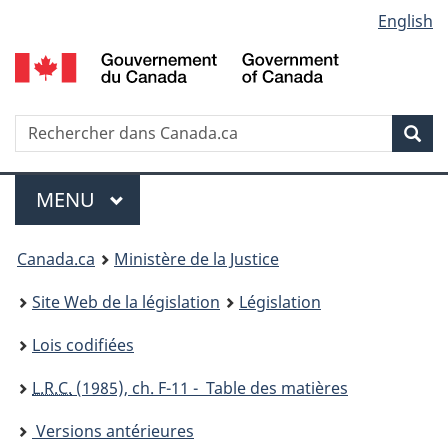
Language
English
Passer
Passer
Passer
au
à
à
selection
contenu
«
la
principal
À
version
propos
HTML
Recherche
R
Rec
de
simplifiée
d
ce
C
Menu
site
MENU
PRINCIPAL
You
Canada.ca
Ministère de la Justice
are
Site Web de la législation
Législation
here:
Lois codifiées
L.R.C.
(1985), ch. F-11 - Table des matières
Versions antérieures