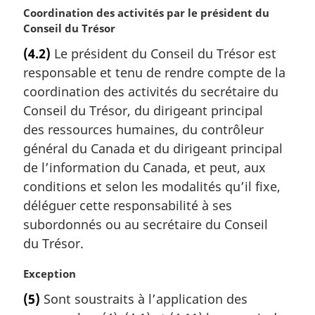
N
Coordination des activités par le président du
o
Conseil du Trésor
t
(4.2)
Le président du Conseil du Trésor est
e
responsable et tenu de rendre compte de la
m
a
coordination des activités du secrétaire du
r
Conseil du Trésor, du dirigeant principal
g
des ressources humaines, du contrôleur
i
général du Canada et du dirigeant principal
n
de l’information du Canada, et peut, aux
a
l
conditions et selon les modalités qu’il fixe,
e
déléguer cette responsabilité à ses
:
subordonnés ou au secrétaire du Conseil
du Trésor.
N
Exception
o
(5)
Sont soustraits à l’application des
t