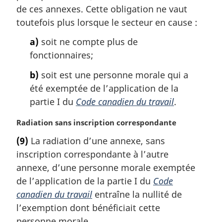
r
de ces annexes. Cette obligation ne vaut
g
toutefois plus lorsque le secteur en cause :
i
n
a)
soit ne compte plus de
a
fonctionnaires;
l
e
b)
soit est une personne morale qui a
:
été exemptée de l’application de la
partie I du
Code canadien du travail
.
N
Radiation sans inscription correspondante
o
(9)
La radiation d’une annexe, sans
t
inscription correspondante à l’autre
e
m
annexe, d’une personne morale exemptée
a
de l’application de la partie I du
Code
r
canadien du travail
entraîne la nullité de
g
l’exemption dont bénéficiait cette
i
personne morale.
n