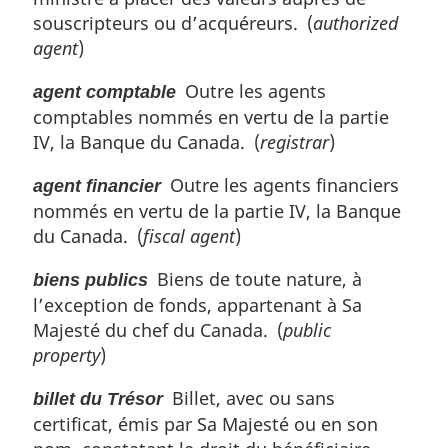
g
souscripteurs ou d’acquéreurs. (
authorized
i
agent
)
n
a
Outre les agents
agent comptable
l
comptables nommés en vertu de la partie
e
IV, la Banque du Canada. (
registrar
)
:
Outre les agents financiers
agent financier
nommés en vertu de la partie IV, la Banque
du Canada. (
fiscal agent
)
Biens de toute nature, à
biens publics
l’exception de fonds, appartenant à Sa
Majesté du chef du Canada. (
public
property
)
Billet, avec ou sans
billet du Trésor
certificat, émis par Sa Majesté ou en son