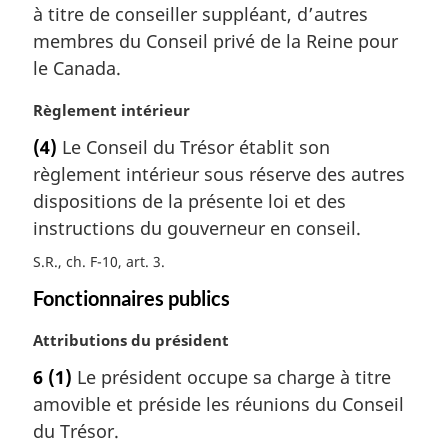
l
à titre de conseiller suppléant, d’autres
e
e
m
membres du Conseil privé de la Reine pour
:
a
le Canada.
r
g
N
Règlement intérieur
i
o
(4)
Le Conseil du Trésor établit son
n
t
a
règlement intérieur sous réserve des autres
e
l
m
dispositions de la présente loi et des
e
a
instructions du gouverneur en conseil.
:
r
S.R., ch. F-10, art. 3
g
i
Fonctionnaires publics
n
a
N
Attributions du président
l
o
e
6
(1)
Le président occupe sa charge à titre
t
:
amovible et préside les réunions du Conseil
e
m
du Trésor.