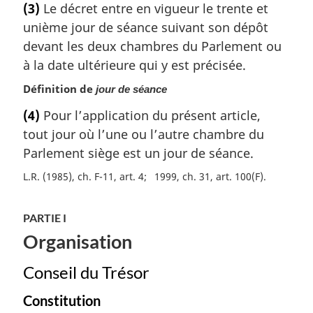
(3)
Le décret entre en vigueur le trente et
n
t
a
unième jour de séance suivant son dépôt
e
l
m
devant les deux chambres du Parlement ou
e
a
à la date ultérieure qui y est précisée.
:
r
Définition de
g
jour de séance
i
(4)
Pour l’application du présent article,
n
tout jour où l’une ou l’autre chambre du
a
Parlement siège est un jour de séance.
l
e
L.R. (1985), ch. F-11, art. 4
1999, ch. 31, art. 100(F)
:
PARTIE I
Organisation
Conseil du Trésor
Constitution