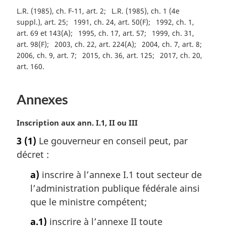
L.R. (1985), ch. F-11, art. 2
L.R. (1985), ch. 1 (4e
suppl.), art. 25
1991, ch. 24, art. 50(F)
1992, ch. 1,
art. 69 et 143(A)
1995, ch. 17, art. 57
1999, ch. 31,
art. 98(F)
2003, ch. 22, art. 224(A)
2004, ch. 7, art. 8
2006, ch. 9, art. 7
2015, ch. 36, art. 125
2017, ch. 20,
art. 160
Annexes
N
Inscription aux ann. I.1, II ou III
o
3
(1)
Le gouverneur en conseil peut, par
t
décret :
e
m
a)
inscrire à l’annexe I.1 tout secteur de
a
l’administration publique fédérale ainsi
r
g
que le ministre compétent;
i
a.1)
inscrire à l’annexe II toute
n