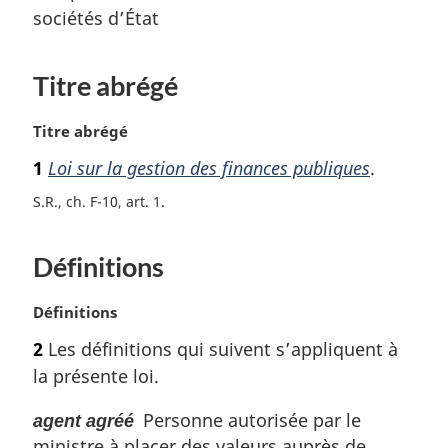
sociétés d’État
Titre abrégé
N
Titre abrégé
o
1
Loi sur la gestion des finances publiques
.
t
e
S.R., ch. F-10, art. 1
m
a
Définitions
r
g
i
N
Définitions
n
o
2
Les définitions qui suivent s’appliquent à
a
t
l
la présente loi.
e
e
m
:
Personne autorisée par le
agent agréé
a
ministre à placer des valeurs auprès de
r