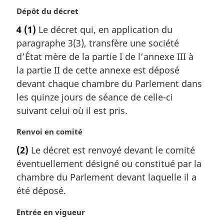
N
Dépôt du décret
o
4
(1)
Le décret qui, en application du
t
paragraphe 3(3), transfère une société
e
m
d’État mère de la partie I de l’annexe III à
a
la partie II de cette annexe est déposé
r
devant chaque chambre du Parlement dans
g
les quinze jours de séance de celle-ci
i
suivant celui où il est pris.
n
a
N
Renvoi en comité
l
o
e
(2)
Le décret est renvoyé devant le comité
t
:
éventuellement désigné ou constitué par la
e
m
chambre du Parlement devant laquelle il a
a
été déposé.
r
g
N
Entrée en vigueur
i
o