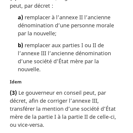
peut, par décret :
e
m
a)
remplacer à l’annexe II l’ancienne
a
dénomination d’une personne morale
r
g
par la nouvelle;
i
b)
remplacer aux parties I ou II de
n
a
l’annexe III l’ancienne dénomination
l
d’une société d’État mère par la
e
nouvelle.
:
N
Idem
o
(3)
Le gouverneur en conseil peut, par
t
décret, afin de corriger l’annexe III,
e
m
transférer la mention d’une société d’État
a
mère de la partie I à la partie II de celle-ci,
r
ou vice-versa.
g