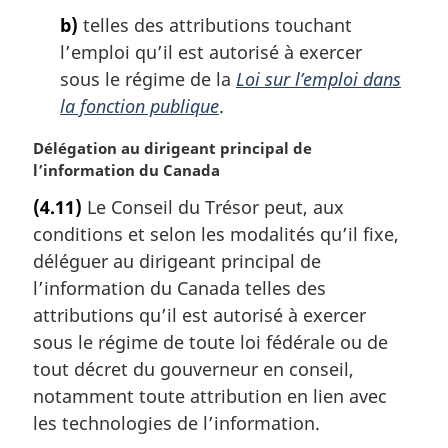
b)
telles des attributions touchant
l’emploi qu’il est autorisé à exercer
sous le régime de la
Loi sur l’emploi dans
la fonction publique
.
N
Délégation au dirigeant principal de
o
l’information du Canada
t
(4.11)
Le Conseil du Trésor peut, aux
e
conditions et selon les modalités qu’il fixe,
m
a
déléguer au dirigeant principal de
r
l’information du Canada telles des
g
attributions qu’il est autorisé à exercer
i
sous le régime de toute loi fédérale ou de
n
tout décret du gouverneur en conseil,
a
l
notamment toute attribution en lien avec
e
les technologies de l’information.
: