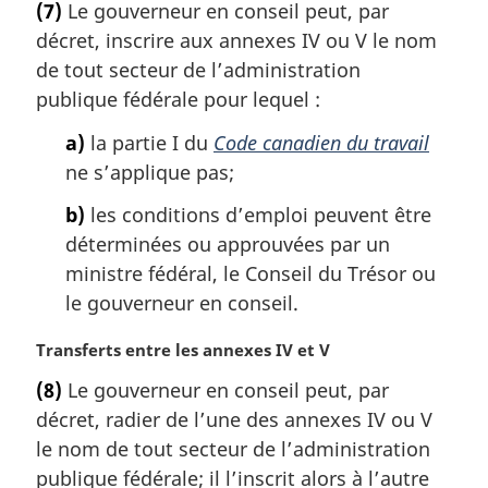
(7)
Le gouverneur en conseil peut, par
t
décret, inscrire aux annexes IV ou V le nom
e
m
de tout secteur de l’administration
a
publique fédérale pour lequel :
r
g
a)
la partie I du
Code canadien du travail
i
ne s’applique pas;
n
a
b)
les conditions d’emploi peuvent être
l
déterminées ou approuvées par un
e
ministre fédéral, le Conseil du Trésor ou
:
le gouverneur en conseil.
N
Transferts entre les annexes IV et V
o
(8)
Le gouverneur en conseil peut, par
t
décret, radier de l’une des annexes IV ou V
e
m
le nom de tout secteur de l’administration
a
publique fédérale; il l’inscrit alors à l’autre