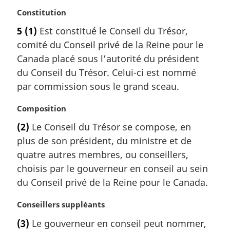
N
Constitution
o
5
(1)
Est constitué le Conseil du Trésor,
t
comité du Conseil privé de la Reine pour le
e
m
Canada placé sous l’autorité du président
a
du Conseil du Trésor. Celui-ci est nommé
r
par commission sous le grand sceau.
g
i
N
Composition
n
o
a
(2)
Le Conseil du Trésor se compose, en
t
l
plus de son président, du ministre et de
e
e
m
quatre autres membres, ou conseillers,
:
a
choisis par le gouverneur en conseil au sein
r
du Conseil privé de la Reine pour le Canada.
g
i
N
Conseillers suppléants
n
o
a
(3)
Le gouverneur en conseil peut nommer,
t