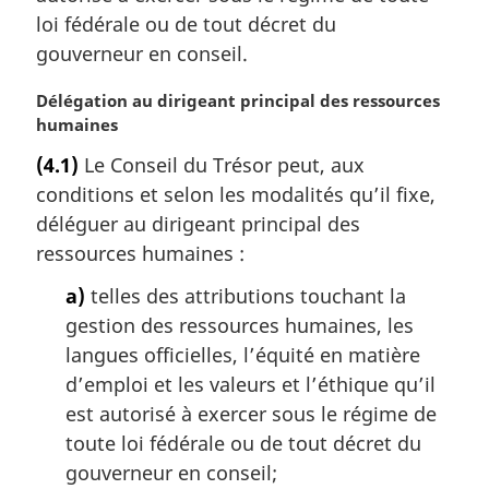
l
loi fédérale ou de tout décret du
e
gouverneur en conseil.
:
N
Délégation au dirigeant principal des ressources
o
humaines
t
(4.1)
Le Conseil du Trésor peut, aux
e
conditions et selon les modalités qu’il fixe,
m
a
déléguer au dirigeant principal des
r
ressources humaines :
g
i
a)
telles des attributions touchant la
n
gestion des ressources humaines, les
a
langues officielles, l’équité en matière
l
d’emploi et les valeurs et l’éthique qu’il
e
est autorisé à exercer sous le régime de
:
toute loi fédérale ou de tout décret du
gouverneur en conseil;