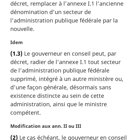
a
décret, remplacer à l’annexe I.1 l’ancienne
e
l
m
dénomination d’un secteur de
e
a
l’administration publique fédérale par la
:
r
nouvelle.
g
i
N
Idem
n
o
a
(1.3)
Le gouverneur en conseil peut, par
t
l
décret, radier de l’annexe I.1 tout secteur
e
e
m
de l’administration publique fédérale
:
a
supprimé, intégré à un autre ministère ou,
r
d’une façon générale, désormais sans
g
existence distincte au sein de cette
i
administration, ainsi que le ministre
n
a
compétent.
l
e
N
Modification aux ann. II ou III
:
o
(2)
Le cas échéant, le gouverneur en conseil
t