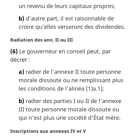
:
un revenu de leurs capitaux propres;
b)
d’autre part, il est raisonnable de
croire qu’elles verseront des dividendes.
N
Radiation des ann. II ou III
o
(6)
Le gouverneur en conseil peut, par
t
décret :
e
m
a)
radier de l’annexe II toute personne
a
morale dissoute ou ne remplissant plus
r
g
les conditions de l’alinéa (1)a.1);
i
b)
radier des parties I ou II de l’annexe
n
a
III toute personne morale dissoute ou
l
qui n’est plus une société d’État mère.
e
:
N
Inscriptions aux annexes IV et V
o