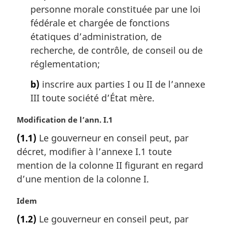
a
personne morale constituée par une loi
l
fédérale et chargée de fonctions
e
étatiques d’administration, de
:
recherche, de contrôle, de conseil ou de
réglementation;
b)
inscrire aux parties I ou II de l’annexe
III toute société d’État mère.
N
Modification de l’ann. I.1
o
(1.1)
Le gouverneur en conseil peut, par
t
décret, modifier à l’annexe I.1 toute
e
m
mention de la colonne II figurant en regard
a
d’une mention de la colonne I.
r
g
N
Idem
i
o
(1.2)
Le gouverneur en conseil peut, par
n
t