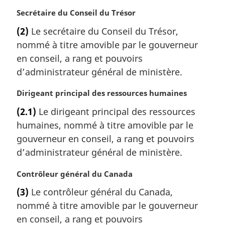
a
r
N
Secrétaire du Conseil du Trésor
g
o
(2)
Le secrétaire du Conseil du Trésor,
i
t
nommé à titre amovible par le gouverneur
n
e
a
m
en conseil, a rang et pouvoirs
l
a
d’administrateur général de ministère.
e
r
:
g
N
Dirigeant principal des ressources humaines
i
o
(2.1)
Le dirigeant principal des ressources
n
t
a
humaines, nommé à titre amovible par le
e
l
m
gouverneur en conseil, a rang et pouvoirs
e
a
d’administrateur général de ministère.
:
r
g
N
Contrôleur général du Canada
i
o
(3)
Le contrôleur général du Canada,
n
t
a
nommé à titre amovible par le gouverneur
e
l
m
en conseil, a rang et pouvoirs