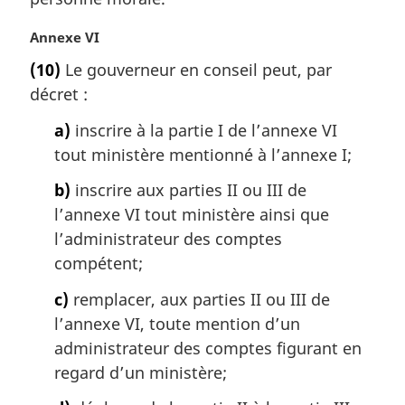
a
N
Annexe VI
l
o
e
(10)
Le gouverneur en conseil peut, par
t
:
décret :
e
m
a)
inscrire à la partie I de l’annexe VI
a
tout ministère mentionné à l’annexe I;
r
g
b)
inscrire aux parties II ou III de
i
l’annexe VI tout ministère ainsi que
n
a
l’administrateur des comptes
l
compétent;
e
:
c)
remplacer, aux parties II ou III de
l’annexe VI, toute mention d’un
administrateur des comptes figurant en
regard d’un ministère;