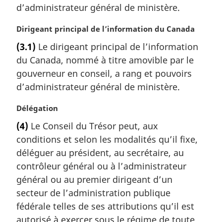
e
a
d’administrateur général de ministère.
:
r
g
N
Dirigeant principal de l’information du Canada
i
o
(3.1)
Le dirigeant principal de l’information
n
t
a
du Canada, nommé à titre amovible par le
e
l
m
gouverneur en conseil, a rang et pouvoirs
e
a
d’administrateur général de ministère.
:
r
g
N
Délégation
i
o
(4)
Le Conseil du Trésor peut, aux
n
t
a
conditions et selon les modalités qu’il fixe,
e
l
m
déléguer au président, au secrétaire, au
e
a
contrôleur général ou à l’administrateur
:
r
général ou au premier dirigeant d’un
g
secteur de l’administration publique
i
fédérale telles de ses attributions qu’il est
n
a
autorisé à exercer sous le régime de toute