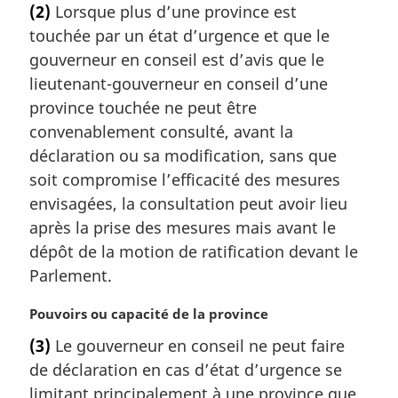
l
(2)
Lorsque plus d’une province est
t
e
touchée par un état d’urgence et que le
e
:
m
gouverneur en conseil est d’avis que le
a
lieutenant-gouverneur en conseil d’une
r
province touchée ne peut être
g
convenablement consulté, avant la
i
déclaration ou sa modification, sans que
n
a
soit compromise l’efficacité des mesures
l
envisagées, la consultation peut avoir lieu
e
après la prise des mesures mais avant le
:
dépôt de la motion de ratification devant le
Parlement.
N
Pouvoirs ou capacité de la province
o
(3)
Le gouverneur en conseil ne peut faire
t
de déclaration en cas d’état d’urgence se
e
m
limitant principalement à une province que