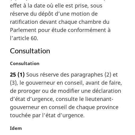
effet à la date où elle est prise, sous
e
m
réserve du dépôt d’une motion de
a
ratification devant chaque chambre du
r
Parlement pour étude conformément à
g
l’article 60.
i
n
Consultation
a
l
N
Consultation
e
o
:
25
(1)
Sous réserve des paragraphes (2) et
t
(3), le gouverneur en conseil, avant de faire,
e
m
de proroger ou de modifier une déclaration
a
d’état d’urgence, consulte le lieutenant-
r
gouverneur en conseil de chaque province
g
touchée par l’état d’urgence.
i
n
N
Idem
a
o