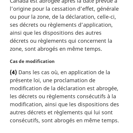
Canada est abrogée après la date prévue à
r
l’origine pour la cessation d’effet, générale
g
ou pour la zone, de la déclaration, celle-ci,
i
ses décrets ou règlements d’application,
n
a
ainsi que les dispositions des autres
l
décrets ou règlements qui concernent la
e
zone, sont abrogés en même temps.
:
N
Cas de modification
o
(4)
Dans les cas où, en application de la
t
présente loi, une proclamation de
e
m
modification de la déclaration est abrogée,
a
les décrets ou règlements consécutifs à la
r
modification, ainsi que les dispositions des
g
autres décrets et règlements qui lui sont
i
consécutifs, sont abrogés en même temps.
n
a