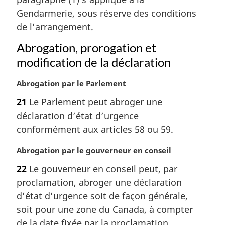
i
Gendarmerie, sous réserve des conditions
n
a
de l’arrangement.
l
Abrogation, prorogation et
e
:
modification de la déclaration
N
Abrogation par le Parlement
o
21
Le Parlement peut abroger une
t
déclaration d’état d’urgence
e
m
conformément aux articles 58 ou 59.
a
r
N
Abrogation par le gouverneur en conseil
g
o
22
Le gouverneur en conseil peut, par
i
t
proclamation, abroger une déclaration
n
e
a
m
d’état d’urgence soit de façon générale,
l
a
soit pour une zone du Canada, à compter
e
r
de la date fixée par la proclamation.