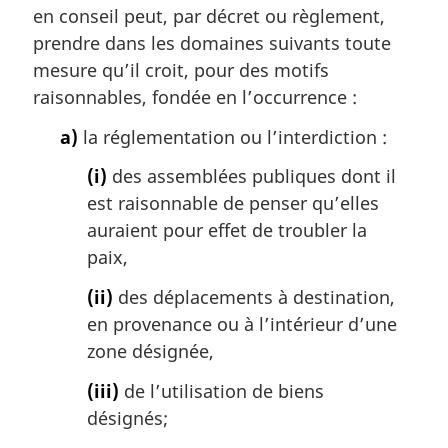
m
en conseil peut, par décret ou règlement,
a
prendre dans les domaines suivants toute
r
mesure qu’il croit, pour des motifs
g
raisonnables, fondée en l’occurrence :
i
n
a)
la réglementation ou l’interdiction :
a
l
(i)
des assemblées publiques dont il
e
est raisonnable de penser qu’elles
:
auraient pour effet de troubler la
paix,
(ii)
des déplacements à destination,
en provenance ou à l’intérieur d’une
zone désignée,
(iii)
de l’utilisation de biens
désignés;