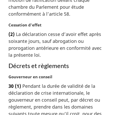
motion de ratification devant chaque
r
chambre du Parlement pour étude
g
conformément à l’article 58.
i
n
N
Cessation d’effet
a
o
l
(2)
La déclaration cesse d’avoir effet après
t
e
soixante jours, sauf abrogation ou
e
:
m
prorogation antérieure en conformité avec
a
la présente loi.
r
g
Décrets et règlements
i
n
N
Gouverneur en conseil
a
o
30
(1)
Pendant la durée de validité de la
l
t
déclaration de crise internationale, le
e
e
:
m
gouverneur en conseil peut, par décret ou
a
règlement, prendre dans les domaines
r
suivants toute mesure qu’il croit, pour des