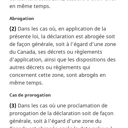
l
en même temps.
e
:
N
Abrogation
o
(2)
Dans les cas où, en application de la
t
présente loi, la déclaration est abrogée soit
e
m
de façon générale, soit à l’égard d’une zone
a
du Canada, ses décrets ou règlements
r
d’application, ainsi que les dispositions des
g
autres décrets ou règlements qui
i
concernent cette zone, sont abrogés en
n
a
même temps.
l
e
N
Cas de prorogation
:
o
(3)
Dans les cas où une proclamation de
t
prorogation de la déclaration soit de façon
e
m
générale, soit à l’égard d’une zone du
a