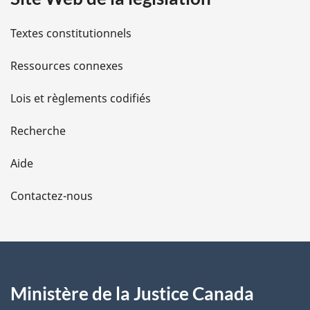
i
l
Textes constitutionnels
s
Ressources connexes
d
Lois et règlements codifiés
e
Recherche
l
Aide
a
Contactez-nous
p
a
g
Ministère de la Justice Canada
e