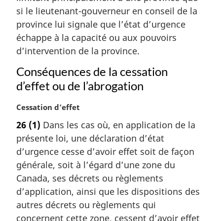
a
si le lieutenant-gouverneur en conseil de la
r
province lui signale que l’état d’urgence
g
échappe à la capacité ou aux pouvoirs
i
d’intervention de la province.
n
a
Conséquences de la cessation
l
e
d’effet ou de l’abrogation
:
N
Cessation d’effet
o
26
(1)
Dans les cas où, en application de la
t
présente loi, une déclaration d’état
e
m
d’urgence cesse d’avoir effet soit de façon
a
générale, soit à l’égard d’une zone du
r
Canada, ses décrets ou règlements
g
d’application, ainsi que les dispositions des
i
autres décrets ou règlements qui
n
a
concernent cette zone, cessent d’avoir effet