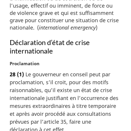
l’usage, effectif ou imminent, de force ou
de violence grave et qui est suffisamment
grave pour constituer une situation de crise
nationale. (
international emergency
)
Déclaration d’état de crise
internationale
N
Proclamation
o
28
(1)
Le gouverneur en conseil peut par
t
proclamation, s’il croit, pour des motifs
e
m
raisonnables, qu’il existe un état de crise
a
internationale justifiant en l’occurrence des
r
mesures extraordinaires à titre temporaire
g
et après avoir procédé aux consultations
i
prévues par l’article 35, faire une
n
a
déclaration à cet effet.