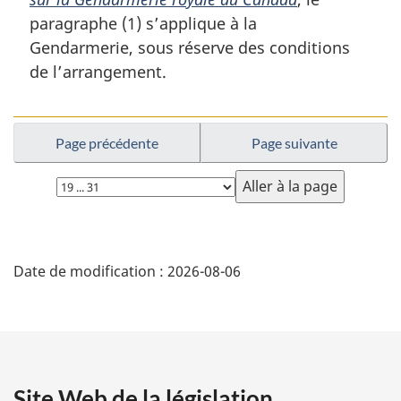
g
paragraphe (1) s’applique à la
i
Gendarmerie, sous réserve des conditions
n
a
de l’arrangement.
l
e
:
Page précédente
Page suivante
Choisissez
la
page
D
Date de modification :
2026-08-06
é
t
a
Site Web de la législation