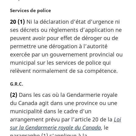
N
Services de police
o
20
(1)
Ni la déclaration d’état d’urgence ni
t
ses décrets ou règlements d’application ne
e
m
peuvent avoir pour effet de déroger ou de
a
permettre une dérogation à l’autorité
r
exercée par un gouvernement provincial ou
g
municipal sur les services de police qui
i
relèvent normalement de sa compétence.
n
a
N
G.R.C.
l
o
e
(2)
Dans les cas où la Gendarmerie royale
t
:
du Canada agit dans une province ou une
e
m
municipalité dans le cadre d’un
a
arrangement prévu par l’article 20 de la
Loi
r
sur la Gendarmerie royale du Canada
, le
g
paragraphe (1) s’applique à la