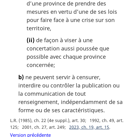
d’une province de prendre des
n
a
mesures en vertu d’une de ses lois
l
pour faire face à une crise sur son
e
territoire,
:
(ii)
de façon à viser à une
concertation aussi poussée que
possible avec chaque province
concernée;
b)
ne peuvent servir à censurer,
interdire ou contrôler la publication ou
la communication de tout
renseignement, indépendamment de sa
forme ou de ses caractéristiques.
L.R. (1985), ch. 22 (4e suppl.), art. 30
1992, ch. 49, art.
125
2001, ch. 27, art. 249
2023, ch. 19, art. 15
Version précédente