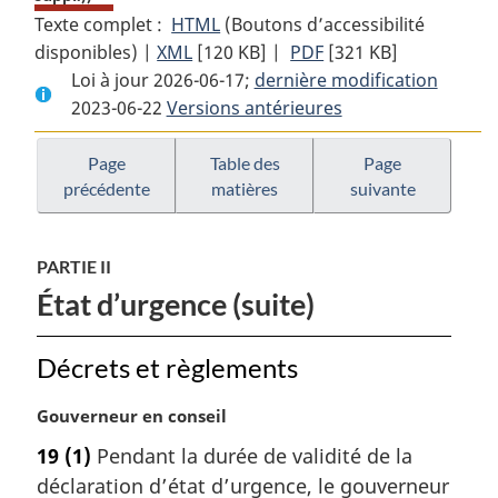
Texte complet :
HTML
Texte
(Boutons d’accessibilité
disponibles) |
XML
Texte
[120 KB]
complet
|
PDF
Texte
[321 KB]
Loi à jour 2026-06-17;
complet
:
dernière modification
complet
2023-06-22
Versions antérieures
:
Loi
:
Loi
sur
Loi
sur
les
sur
Page
Table des
Page
précédente
matières
suivante
les
mesures
les
mesures
d’urgence
mesures
d’urgence
d’urgence
PARTIE II
État d’urgence (suite)
Décrets et règlements
N
Gouverneur en conseil
o
19
(1)
Pendant la durée de validité de la
t
déclaration d’état d’urgence, le gouverneur
e