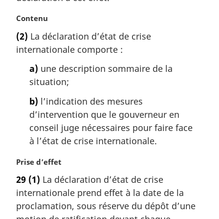
l
e
N
Contenu
:
o
(2)
La déclaration d’état de crise
t
internationale comporte :
e
m
a)
une description sommaire de la
a
situation;
r
g
b)
l’indication des mesures
i
d’intervention que le gouverneur en
n
a
conseil juge nécessaires pour faire face
l
à l’état de crise internationale.
e
:
N
Prise d’effet
o
29
(1)
La déclaration d’état de crise
t
internationale prend effet à la date de la
e
m
proclamation, sous réserve du dépôt d’une
a