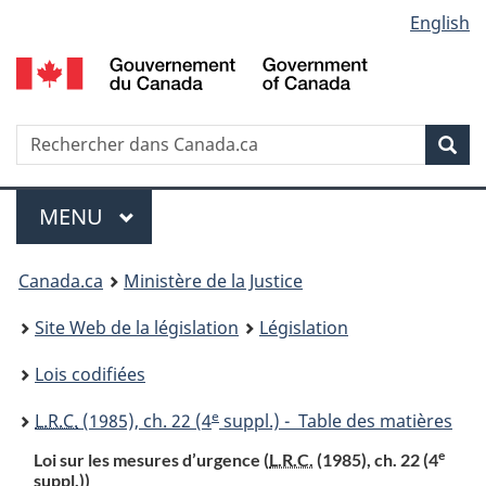
Language
English
Passer
Passer
Passer
au
à
à
selection
contenu
«
la
principal
À
version
propos
HTML
Recherche
R
Rec
de
simplifiée
d
ce
C
Menu
site
MENU
PRINCIPAL
You
Canada.ca
Ministère de la Justice
are
Site Web de la législation
Législation
here:
Lois codifiées
e
L.R.C.
(1985), ch. 22 (4
suppl.) - Table des matières
e
Loi sur les mesures d’urgence (
L.R.C.
(1985), ch. 22 (4
suppl.))