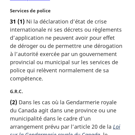
N
Services de police
o
31
(1)
Ni la déclaration d’état de crise
t
internationale ni ses décrets ou règlements
e
m
d’application ne peuvent avoir pour effet
a
de déroger ou de permettre une dérogation
r
à l’autorité exercée par un gouvernement
g
provincial ou municipal sur les services de
i
police qui relèvent normalement de sa
n
a
compétence.
l
e
N
G.R.C.
:
o
(2)
Dans les cas où la Gendarmerie royale
t
du Canada agit dans une province ou une
e
m
municipalité dans le cadre d’un
a
arrangement prévu par l’article 20 de la
Loi
r
sur la Gendarmerie royale du Canada
, le