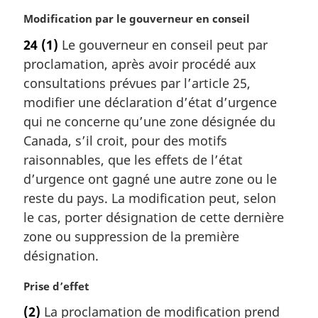
n
:
N
Modification par le gouverneur en conseil
a
o
l
24
(1)
Le gouverneur en conseil peut par
t
e
proclamation, après avoir procédé aux
e
:
m
consultations prévues par l’article 25,
a
modifier une déclaration d’état d’urgence
r
qui ne concerne qu’une zone désignée du
g
Canada, s’il croit, pour des motifs
i
raisonnables, que les effets de l’état
n
a
d’urgence ont gagné une autre zone ou le
l
reste du pays. La modification peut, selon
e
le cas, porter désignation de cette dernière
:
zone ou suppression de la première
désignation.
N
Prise d’effet
o
(2)
La proclamation de modification prend
t