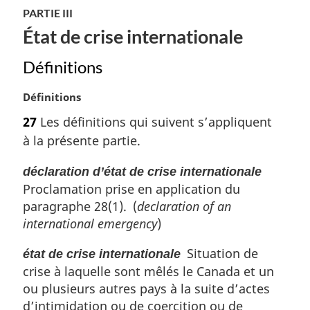
l
PARTIE III
e
:
État de crise internationale
Définitions
N
Définitions
o
27
Les définitions qui suivent s’appliquent
t
à la présente partie.
e
m
déclaration d’état de crise internationale
a
Proclamation prise en application du
r
g
paragraphe 28(1). (
declaration of an
i
international emergency
)
n
a
Situation de
état de crise internationale
l
crise à laquelle sont mêlés le Canada et un
e
ou plusieurs autres pays à la suite d’actes
:
d’intimidation ou de coercition ou de