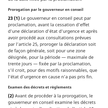
:
g
i
N
Prorogation par le gouverneur en conseil
n
o
a
23
(1)
Le gouverneur en conseil peut par
t
l
proclamation, avant la cessation d’effet
e
e
m
d’une déclaration d’état d’urgence et après
:
a
avoir procédé aux consultations prévues
r
par l’article 25, proroger la déclaration soit
g
de façon générale, soit pour une zone
i
désignée, pour la période — maximale de
n
a
trente jours — fixée par la proclamation,
l
s’il croit, pour des motifs raisonnables, que
e
l’état d’urgence en cause n’a pas pris fin.
:
N
Examen des décrets et règlements
o
(2)
Avant de procéder à la prorogation, le
t
gouverneur en conseil examine les décrets
e