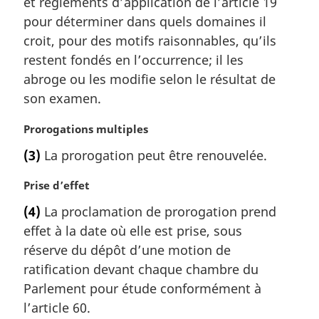
m
et règlements d’application de l’article 19
a
pour déterminer dans quels domaines il
r
croit, pour des motifs raisonnables, qu’ils
g
restent fondés en l’occurrence; il les
i
abroge ou les modifie selon le résultat de
n
a
son examen.
l
e
N
Prorogations multiples
:
o
(3)
La prorogation peut être renouvelée.
t
e
N
Prise d’effet
m
o
a
(4)
La proclamation de prorogation prend
t
r
effet à la date où elle est prise, sous
e
g
m
réserve du dépôt d’une motion de
i
a
ratification devant chaque chambre du
n
r
a
Parlement pour étude conformément à
g
l
l’article 60.
i
e