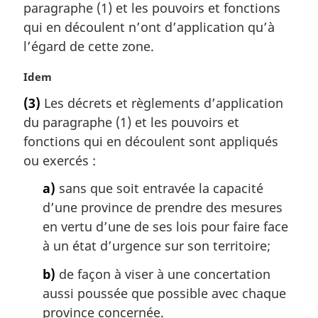
a
paragraphe (1) et les pouvoirs et fonctions
r
qui en découlent n’ont d’application qu’à
g
l’égard de cette zone.
i
n
N
Idem
a
o
l
(3)
Les décrets et règlements d’application
t
e
du paragraphe (1) et les pouvoirs et
e
:
m
fonctions qui en découlent sont appliqués
a
ou exercés :
r
g
a)
sans que soit entravée la capacité
i
d’une province de prendre des mesures
n
en vertu d’une de ses lois pour faire face
a
à un état d’urgence sur son territoire;
l
e
b)
de façon à viser à une concertation
:
aussi poussée que possible avec chaque
province concernée.