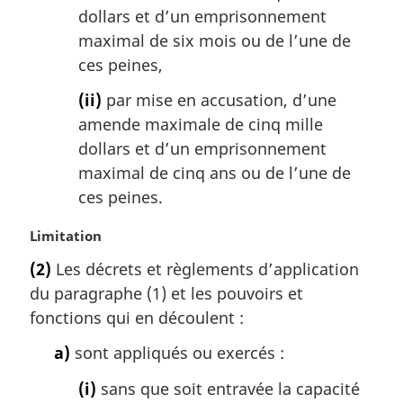
dollars et d’un emprisonnement
maximal de six mois ou de l’une de
ces peines,
(ii)
par mise en accusation, d’une
amende maximale de cinq mille
dollars et d’un emprisonnement
maximal de cinq ans ou de l’une de
ces peines.
N
Limitation
o
(2)
Les décrets et règlements d’application
t
du paragraphe (1) et les pouvoirs et
e
m
fonctions qui en découlent :
a
a)
sont appliqués ou exercés :
r
g
(i)
sans que soit entravée la capacité
i